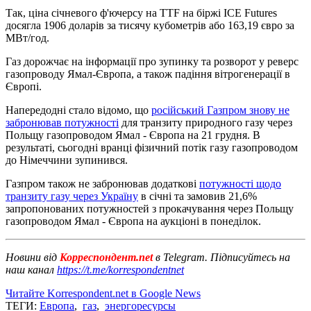
Так, ціна січневого ф'ючерсу на TTF на біржі ICE Futures
досягла 1906 доларів за тисячу кубометрів або 163,19 євро за
МВт/год.
Газ дорожчає на інформації про зупинку та розворот у реверс
газопроводу Ямал-Європа, а також падіння вітрогенерації в
Європі.
Напередодні стало відомо, що
російський Газпром знову не
забронював потужності
для транзиту природного газу через
Польщу газопроводом Ямал - Європа на 21 грудня. В
результаті, сьогодні вранці фізичний потік газу газопроводом
до Німеччини зупинився.
Газпром також не забронював додаткові
потужності щодо
транзиту газу через Україну
в січні та замовив 21,6%
запропонованих потужностей з прокачування через Польщу
газопроводом Ямал - Європа на аукціоні в понеділок.
Новини від
Корреспондент.net
в Telegram. Підписуйтесь на
наш канал
https://t.me/korrespondentnet
Читайте Korrespondent.net в Google News
ТЕГИ:
Европа
,
газ
,
энергоресурсы