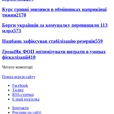
Курс гривні знизився в обмінниках наприкінці
тижня
2170
Борги українців за комуналку перевищили 113
млрд
573
Нацбанк зафіксував стабілізацію резервів
559
Гроші
Як ФОП оптимізувати витрати в умовах
фіскалізації
410
Читати коментарі
Повна версія сайту
Facebook
Twitter
RSS-стрічки
E-mail розсилка
Контакти
Реклама на сайті