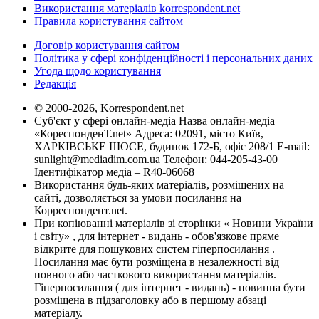
Використання матеріалів korrespondent.net
Правила користування сайтом
Договір користування сайтом
Політика у сфері конфіденційності і персональних даних
Угода щодо користування
Редакція
© 2000-2026, Korrespondent.net
Суб'єкт у сфері онлайн-медіа Назва онлайн-медіа –
«КореспонденТ.net» Адреса: 02091, місто Київ,
ХАРКІВСЬКЕ ШОСЕ, будинок 172-Б, офіс 208/1 E-mail:
sunlight@mediadim.com.ua
Телефон: 044-205-43-00
Ідентифікатор медіа – R40-06068
Використання будь-яких матеріалів, розміщених на
сайті, дозволяється за умови посилання на
Корреспондент.net.
При копіюванні матеріалів зі сторінки « Новини України
і світу» , для інтернет - видань - обов'язкове пряме
відкрите для пошукових систем гіперпосилання .
Посилання має бути розміщена в незалежності від
повного або часткового використання матеріалів.
Гіперпосилання ( для інтернет - видань) - повинна бути
розміщена в підзаголовку або в першому абзаці
матеріалу.