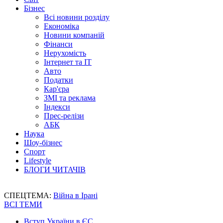
Бізнес
Всі новини розділу
Економіка
Новини компаній
Фінанси
Нерухомість
Інтернет та IT
Авто
Податки
Кар'єра
ЗМІ та реклама
Індекси
Прес-релізи
АБК
Наука
Шоу-бізнес
Спорт
Lifestyle
БЛОГИ ЧИТАЧІВ
СПЕЦТЕМА:
Війна в Ірані
ВСІ ТЕМИ
Вступ України в ЄС