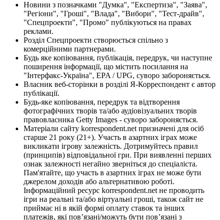
Новини з позначками "Думка", "Експертиза", "Заява",
"Регіони", "Гроші", "Влада", "Вибори", "Тест-драйв",
"Спецпроекти", "Промо" публікуються на правах
реклами.
Розділ Спецпроекти створюється спільно з
комерційними партнерами.
Будь яке копіювання, публікація, передрук, чи наступне
поширення інформації, що містить посилання на
"Інтерфакс-Україна", EPA / UPG, суворо забороняється.
Власник веб-сторінки в розділі Я-Корреспондент є автор
публікації.
Будь-яке копіювання, передрук та відтворення
фотографічних творів та/або аудіовізуальних творів
правовласника Getty Images - суворо забороняється.
Матеріали сайту korrespondent.net призначені для осіб
старше 21 року (21+). Участь в азартних іграх може
викликати ігрову залежність. Дотримуйтесь правил
(принципів) відповідальної гри. При виявленні перших
ознак залежності негайно зверніться до спеціаліста.
Пам'ятайте, що участь в азартних іграх не може бути
джерелом доходів або альтернативою роботі.
Інформаційний ресурс korrespondent.net не проводить
ігри на реальні та/або віртуальні гроші, також сайт не
приймає ні в якій формі оплату ставок та інших
платежів, які пов’язані/можуть бути пов’язані з