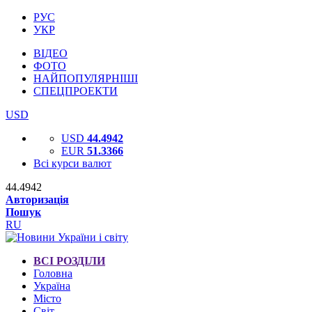
РУС
УКР
ВІДЕО
ФОТО
НАЙПОПУЛЯРНІШІ
СПЕЦПРОЕКТИ
USD
USD
44.4942
EUR
51.3366
Всі курси валют
44.4942
Авторизація
Пошук
RU
ВСІ РОЗДІЛИ
Головна
Україна
Місто
Світ