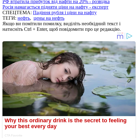
РФ втратила прибуток від нафти на 20% - розвідка
Росія намагається підняти ціни на нафту - експерт
СПЕЦТЕМА:
Падіння рубля і ціни на нафту
ТЕГИ:
нефть
,
цены на нефть
Якщо ви помітили помилку, виділіть необхідний текст і
натисніть Ctrl + Enter, щоб повідомити про це редакцію.