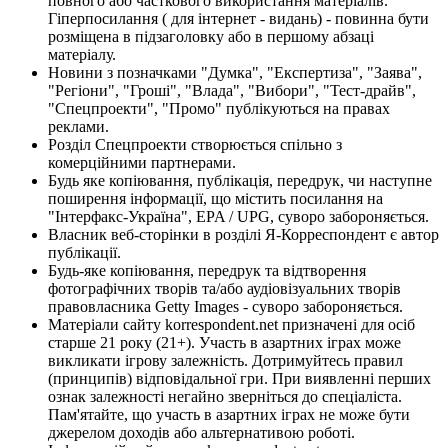
повного або часткового використання матеріалів.
Гіперпосилання ( для інтернет - видань) - повинна бути
розміщена в підзаголовку або в першому абзаці
матеріалу.
Новини з позначками "Думка", "Експертиза", "Заява",
"Регіони", "Гроші", "Влада", "Вибори", "Тест-драйв",
"Спецпроекти", "Промо" публікуються на правах
реклами.
Розділ Спецпроекти створюється спільно з
комерційними партнерами.
Будь яке копіювання, публікація, передрук, чи наступне
поширення інформації, що містить посилання на
"Інтерфакс-Україна", EPA / UPG, суворо забороняється.
Власник веб-сторінки в розділі Я-Корреспондент є автор
публікації.
Будь-яке копіювання, передрук та відтворення
фотографічних творів та/або аудіовізуальних творів
правовласника Getty Images - суворо забороняється.
Матеріали сайту korrespondent.net призначені для осіб
старше 21 року (21+). Участь в азартних іграх може
викликати ігрову залежність. Дотримуйтесь правил
(принципів) відповідальної гри. При виявленні перших
ознак залежності негайно зверніться до спеціаліста.
Пам'ятайте, що участь в азартних іграх не може бути
джерелом доходів або альтернативою роботі.