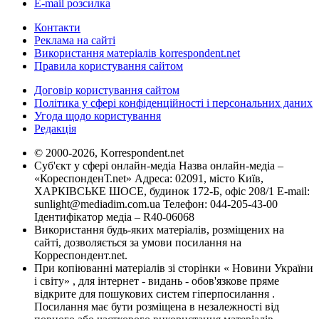
E-mail розсилка
Контакти
Реклама на сайті
Використання матеріалів korrespondent.net
Правила користування сайтом
Договір користування сайтом
Політика у сфері конфіденційності і персональних даних
Угода щодо користування
Редакція
© 2000-2026, Korrespondent.net
Суб'єкт у сфері онлайн-медіа Назва онлайн-медіа –
«КореспонденТ.net» Адреса: 02091, місто Київ,
ХАРКІВСЬКЕ ШОСЕ, будинок 172-Б, офіс 208/1 E-mail:
sunlight@mediadim.com.ua
Телефон: 044-205-43-00
Ідентифікатор медіа – R40-06068
Використання будь-яких матеріалів, розміщених на
сайті, дозволяється за умови посилання на
Корреспондент.net.
При копіюванні матеріалів зі сторінки « Новини України
і світу» , для інтернет - видань - обов'язкове пряме
відкрите для пошукових систем гіперпосилання .
Посилання має бути розміщена в незалежності від