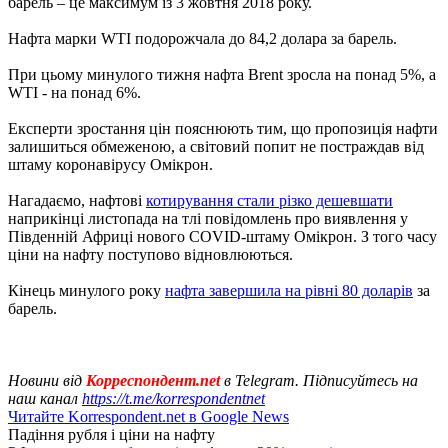
барель – це максимум із 3 жовтня 2018 року.
Нафта марки WTI подорожчала до 84,2 долара за барель.
При цьому минулого тижня нафта Brent зросла на понад 5%, а
WTI - на понад 6%.
Експерти зростання цін пояснюють тим, що пропозиція нафти
залишиться обмеженою, а світовий попит не постраждав від
штаму коронавірусу Омікрон.
Нагадаємо, нафтові
котирування стали різко дешевшати
наприкінці листопада на тлі повідомлень про виявлення у
Південній Африці нового COVID-штаму Омікрон. З того часу
ціни на нафту поступово відновлюються.
Кінець минулого року
нафтa завершила на рівні 80 доларів
за
барель.
Новини від
Корреспондент.net
в Telegram. Підписуйтесь на
наш канал
https://t.me/korrespondentnet
Читайте Korrespondent.net в Google News
Падіння рубля і ціни на нафту