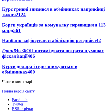
Курс гривні знизився в обмінниках наприкінці
тижня
2124
Борги українців за комуналку перевищили 113
млрд
561
Нацбанк зафіксував стабілізацію резервів
542
Гроші
Як ФОП оптимізувати витрати в умовах
фіскалізації
406
Курси долара і євро знижуються в
обмінниках
400
Читати коментарі
Повна версія сайту
Facebook
Twitter
RSS-стрічки