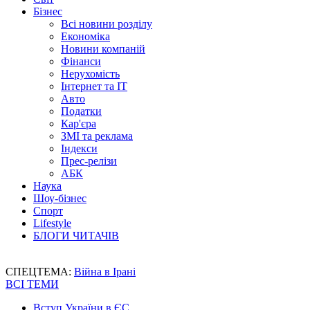
Бізнес
Всі новини розділу
Економіка
Новини компаній
Фінанси
Нерухомість
Інтернет та IT
Авто
Податки
Кар'єра
ЗМІ та реклама
Індекси
Прес-релізи
АБК
Наука
Шоу-бізнес
Спорт
Lifestyle
БЛОГИ ЧИТАЧІВ
СПЕЦТЕМА:
Війна в Ірані
ВСІ ТЕМИ
Вступ України в ЄС