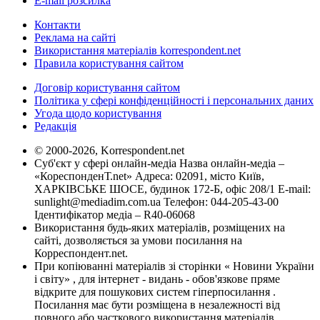
E-mail розсилка
Контакти
Реклама на сайті
Використання матеріалів korrespondent.net
Правила користування сайтом
Договір користування сайтом
Політика у сфері конфіденційності і персональних даних
Угода щодо користування
Редакція
© 2000-2026, Korrespondent.net
Суб'єкт у сфері онлайн-медіа Назва онлайн-медіа –
«КореспонденТ.net» Адреса: 02091, місто Київ,
ХАРКІВСЬКЕ ШОСЕ, будинок 172-Б, офіс 208/1 E-mail:
sunlight@mediadim.com.ua
Телефон: 044-205-43-00
Ідентифікатор медіа – R40-06068
Використання будь-яких матеріалів, розміщених на
сайті, дозволяється за умови посилання на
Корреспондент.net.
При копіюванні матеріалів зі сторінки « Новини України
і світу» , для інтернет - видань - обов'язкове пряме
відкрите для пошукових систем гіперпосилання .
Посилання має бути розміщена в незалежності від
повного або часткового використання матеріалів.