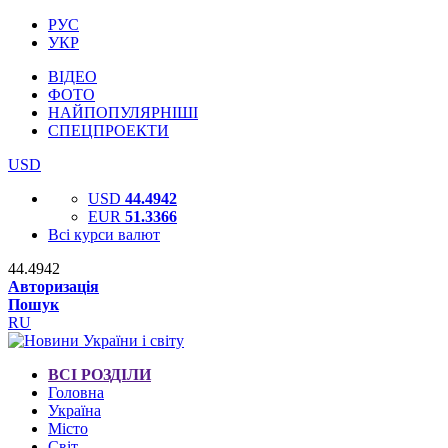
РУС
УКР
ВІДЕО
ФОТО
НАЙПОПУЛЯРНІШІ
СПЕЦПРОЕКТИ
USD
USD
44.4942
EUR
51.3366
Всі курси валют
44.4942
Авторизація
Пошук
RU
ВСІ РОЗДІЛИ
Головна
Україна
Місто
Світ