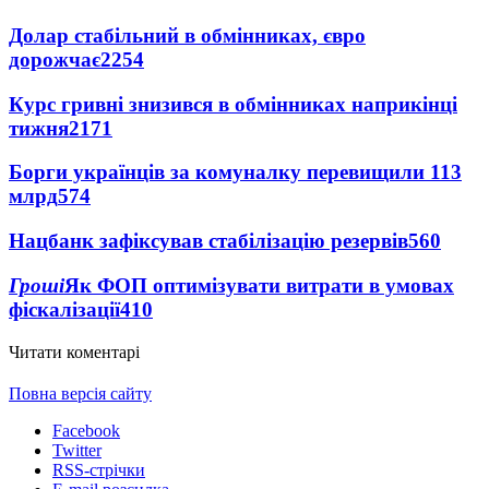
Долар стабільний в обмінниках, євро
дорожчає
2254
Курс гривні знизився в обмінниках наприкінці
тижня
2171
Борги українців за комуналку перевищили 113
млрд
574
Нацбанк зафіксував стабілізацію резервів
560
Гроші
Як ФОП оптимізувати витрати в умовах
фіскалізації
410
Читати коментарі
Повна версія сайту
Facebook
Twitter
RSS-стрічки