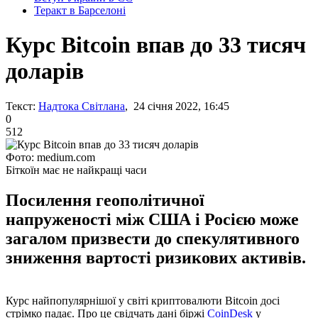
Теракт в Барселоні
Курс Bitcoin впав до 33 тисяч
доларів
Текст:
Надтока Світлана
, 24 січня 2022, 16:45
0
512
Фото: medium.com
Біткоїн має не найкращі часи
Посилення геополітичної
напруженості між США і Росією може
загалом призвести до спекулятивного
зниження вартості ризикових активів.
Курс найпопулярнішої у світі криптовалюти Bitcoin досі
стрімко падає. Про це свідчать дані біржі
CoinDesk
у