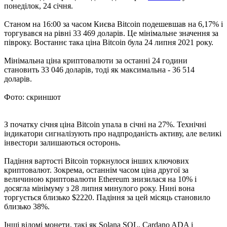
понеділок, 24 січня.
Станом на 16:00 за часом Києва Bitcoin подешевшав на 6,17% і
торгувався на рівні 33 469 доларів. Це мінімальне значення за
півроку. Востаннє така ціна Bitcoin була 24 липня 2021 року.
Мінімальна ціна криптовалюти за останні 24 години
становить 33 046 доларів, тоді як максимальна - 36 514
доларів.
Фото: скриншот
З початку січня ціна Bitcoin упала в січні на 27%. Технічні
індикатори сигналізують про надпроданість активу, але великі
інвестори залишаються осторонь.
Падіння вартості Bitcoin торкнулося інших ключових
криптовалют. Зокрема, останнім часом ціна другої за
величиною криптовалюти Ethereum знизилася на 10% і
досягла мінімуму з 28 липня минулого року. Нині вона
торгується близько $2220. Падіння за цей місяць становило
близько 38%.
Інші відомі монети, такі як Solana SOL, Cardano ADA і