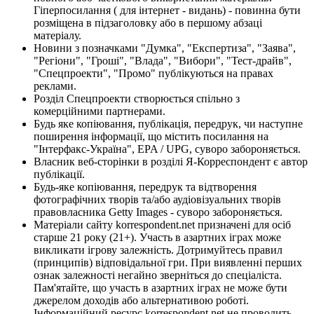
Гіперпосилання ( для інтернет - видань) - повинна бути
розміщена в підзаголовку або в першому абзаці
матеріалу.
Новини з позначками "Думка", "Експертиза", "Заява",
"Регіони", "Гроші", "Влада", "Вибори", "Тест-драйв",
"Спецпроекти", "Промо" публікуються на правах
реклами.
Розділ Спецпроекти створюється спільно з
комерційними партнерами.
Будь яке копіювання, публікація, передрук, чи наступне
поширення інформації, що містить посилання на
"Інтерфакс-Україна", EPA / UPG, суворо забороняється.
Власник веб-сторінки в розділі Я-Корреспондент є автор
публікації.
Будь-яке копіювання, передрук та відтворення
фотографічних творів та/або аудіовізуальних творів
правовласника Getty Images - суворо забороняється.
Матеріали сайту korrespondent.net призначені для осіб
старше 21 року (21+). Участь в азартних іграх може
викликати ігрову залежність. Дотримуйтесь правил
(принципів) відповідальної гри. При виявленні перших
ознак залежності негайно зверніться до спеціаліста.
Пам'ятайте, що участь в азартних іграх не може бути
джерелом доходів або альтернативою роботі.
Інформаційний ресурс korrespondent.net не проводить