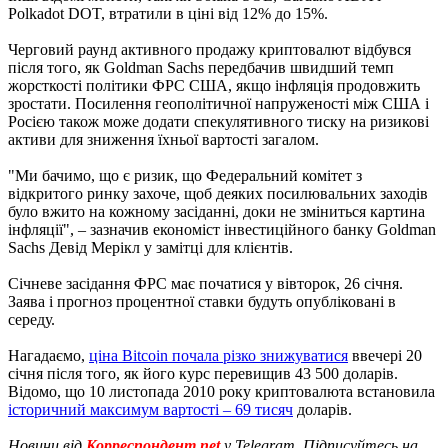
Polkadot DOT, втратили в ціні від 12% до 15%.
Черговий раунд активного продажу криптовалют відбувся
після того, як Goldman Sachs передбачив швидший темп
жорсткості політики ФРС США, якщо інфляція продовжить
зростати. Посилення геополітичної напруженості між США і
Росією також може додати спекулятивного тиску на ризикові
активи для зниження їхньої вартості загалом.
"Ми бачимо, що є ризик, що Федеральний комітет з
відкритого ринку захоче, щоб деяких посилювальних заходів
було вжито на кожному засіданні, доки не зміниться картина
інфляції", – зазначив економіст інвестиційного банку Goldman
Sachs Девід Мерікл у замітці для клієнтів.
Січневе засідання ФРС має початися у вівторок, 26 січня.
Заява і прогноз процентної ставки будуть опубліковані в
середу.
Нагадаємо,
ціна Bitcoin почала різко знижуватися
ввечері 20
січня після того, як його курс перевищив 43 500 доларів.
Відомо, що 10 листопада 2010 року криптовалюта встановила
історичний максимум вартості – 69 тисяч
доларів.
Новини від
Корреспондент.net
у Telegram. Підписуйтесь на