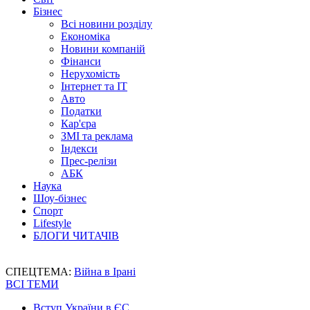
Бізнес
Всі новини розділу
Економіка
Новини компаній
Фінанси
Нерухомість
Інтернет та IT
Авто
Податки
Кар'єра
ЗМІ та реклама
Індекси
Прес-релізи
АБК
Наука
Шоу-бізнес
Спорт
Lifestyle
БЛОГИ ЧИТАЧІВ
СПЕЦТЕМА:
Війна в Ірані
ВСІ ТЕМИ
Вступ України в ЄС