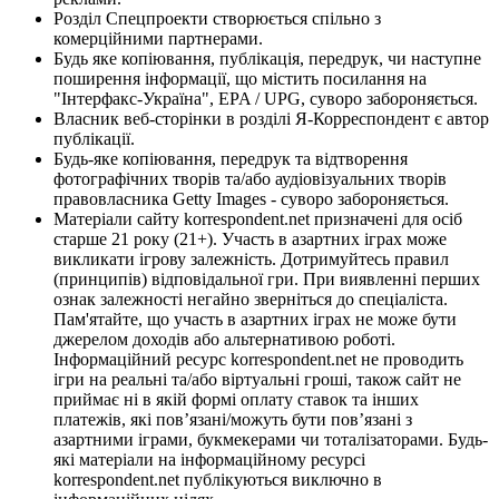
Розділ Спецпроекти створюється спільно з
комерційними партнерами.
Будь яке копіювання, публікація, передрук, чи наступне
поширення інформації, що містить посилання на
"Інтерфакс-Україна", EPA / UPG, суворо забороняється.
Власник веб-сторінки в розділі Я-Корреспондент є автор
публікації.
Будь-яке копіювання, передрук та відтворення
фотографічних творів та/або аудіовізуальних творів
правовласника Getty Images - суворо забороняється.
Матеріали сайту korrespondent.net призначені для осіб
старше 21 року (21+). Участь в азартних іграх може
викликати ігрову залежність. Дотримуйтесь правил
(принципів) відповідальної гри. При виявленні перших
ознак залежності негайно зверніться до спеціаліста.
Пам'ятайте, що участь в азартних іграх не може бути
джерелом доходів або альтернативою роботі.
Інформаційний ресурс korrespondent.net не проводить
ігри на реальні та/або віртуальні гроші, також сайт не
приймає ні в якій формі оплату ставок та інших
платежів, які пов’язані/можуть бути пов’язані з
азартними іграми, букмекерами чи тоталізаторами. Будь-
які матеріали на інформаційному ресурсі
korrespondent.net публікуються виключно в