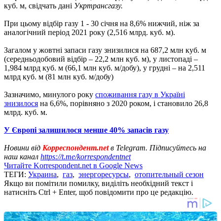
куб. м, свідчать дані
Укртрансгазу.
При цьому відбір газу 1 - 30 січня на 8,6% нижчий, ніж за
аналогічний період 2021 року (2,516 млрд. куб. м).
Загалом у жовтні запаси газу знизилися на 687,2 млн куб. м
(середньодобовий відбір – 22,2 млн куб. м), у листопаді –
1,984 млрд куб. м (66,1 млн куб. м/добу), у грудні – на 2,511
млрд куб. м (81 млн куб. м/добу)
Зазначимо, минулого року
споживання газу в Україні
знизилося
на 6,6%, порівняно з 2020 роком, і становило 26,8
млрд. куб. м.
У Європі залишилося менше 40% запасів газу
Новини від
Корреспондент.net
в Telegram. Підписуйтесь на
наш канал
https://t.me/korrespondentnet
Читайте Korrespondent.net в Google News
ТЕГИ:
Украина
,
газ
,
энергоресурсы
,
отопительный сезон
Якщо ви помітили помилку, виділіть необхідний текст і
натисніть Ctrl + Enter, щоб повідомити про це редакцію.