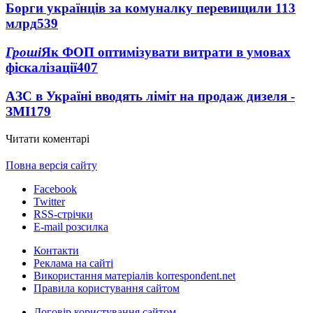
Борги українців за комуналку перевищили 113
млрд
539
Гроші
Як ФОП оптимізувати витрати в умовах
фіскалізації
407
АЗС в Україні вводять ліміт на продаж дизеля -
ЗМІ
179
Читати коментарі
Повна версія сайту
Facebook
Twitter
RSS-стрічки
E-mail розсилка
Контакти
Реклама на сайті
Використання матеріалів korrespondent.net
Правила користування сайтом
Договір користування сайтом