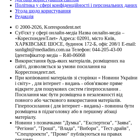
Політика у сфері конфіденційності і персональних даних
Угода щодо користування
Редакція
© 2000-2026, Korrespondent.net
Суб'єкт у сфері онлайн-медіа Назва онлайн-медіа –
«КореспонденТ.net» Адреса: 02091, місто Київ,
ХАРКІВСЬКЕ ШОСЕ, будинок 172-Б, офіс 208/1 E-mail:
sunlight@mediadim.com.ua
Телефон: 044-205-43-00
Ідентифікатор медіа – R40-06068
Використання будь-яких матеріалів, розміщених на
сайті, дозволяється за умови посилання на
Корреспондент.net.
При копіюванні матеріалів зі сторінки « Новини України
і світу» , для інтернет - видань - обов'язкове пряме
відкрите для пошукових систем гіперпосилання .
Посилання має бути розміщена в незалежності від
повного або часткового використання матеріалів.
Гіперпосилання ( для інтернет - видань) - повинна бути
розміщена в підзаголовку або в першому абзаці
матеріалу.
Новини з позначками "Думка", "Експертиза", "Заява",
"Регіони", "Гроші", "Влада", "Вибори", "Тест-драйв",
"Спецпроекти", "Промо" публікуються на правах
реклами.