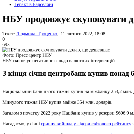
Теракт в Барселоні
НБУ продовжує скуповувати 
Текст:
Людмила Троценко
, 11 лютого 2022, 18:08
0
693
Фото: Пресс-центр НБУ
НБУ скорочує негативне сальдо валютних інтервенцій
З кінця січня центробанк купив понад 60
Національний банк цього тижня купив на міжбанку 253,2 млн. до
Минулого тижня НБУ купив майже 354 млн. доларів.
Загалом з початку 2022 року Нацбанк купив у резерви $606,9 мл
Нагадаємо, у січні
гривня вийшла у лідери світового рейтингу
з