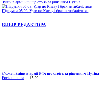
Зміни в армії РФ: що стоїть за рішенням Путіна
Підсумки 05.08: Удар по Києву і брак антибалістики
ВИБІР РЕДАКТОРА
Сюжет
Зміни в армії РФ: що стоїть за рішенням Путіна
Росія новини
— 15:20