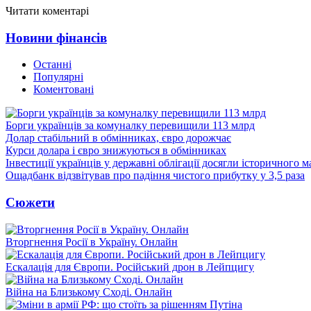
Читати коментарі
Новини фінансів
Останні
Популярні
Коментовані
Борги українців за комуналку перевищили 113 млрд
Долар стабільний в обмінниках, євро дорожчає
Курси долара і євро знижуються в обмінниках
Інвестиції українців у державні облігації досягли історичного
Ощадбанк відзвітував про падіння чистого прибутку у 3,5 раза
Сюжети
Вторгнення Росії в Україну. Онлайн
Ескалація для Європи. Російський дрон в Лейпцигу
Війна на Близькому Сході. Онлайн