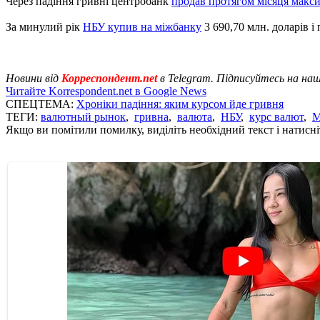
Через падіння гривні центробанк
продав протягом місяця макс
За минулий рік
НБУ купив на міжбанку
3 690,70 млн. доларів і
Новини від
Корреспондент.net
в Telegram. Підписуйтесь на на
Читайте Korrespondent.net в Google News
СПЕЦТЕМА:
Хроніки падіння: яким курсом йде гривня
ТЕГИ:
валютный рынок
,
гривна
,
валюта
,
НБУ
,
курс валют
,
М
Якщо ви помітили помилку, виділіть необхідний текст і натисніт