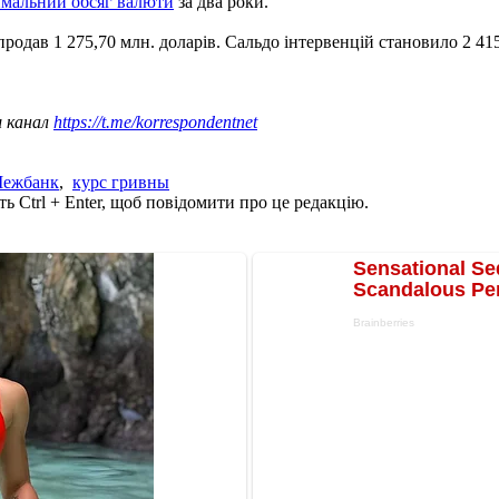
имальний обсяг валюти
за два роки.
 продав 1 275,70 млн. доларів. Сальдо інтервенцій становило 2 415
ш канал
https://t.me/korrespondentnet
ежбанк
,
курс гривны
ь Ctrl + Enter, щоб повідомити про це редакцію.