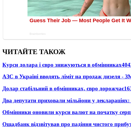
ЧИТАЙТЕ ТАКОЖ
Курси долара і євро знижуються в обмінниках
404
АЗС в Україні вводять ліміт на продаж дизеля - З
Долар стабільний в обмінниках, євро дорожчає
16
Два депутати приховали мільйони у деклараціях:
Обмінники оновили курси валют на початку сер
Ощадбанк відзвітував про падіння чистого прибут