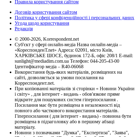
Правила користування сайтом
Договір користування сайтом
Політика у сфері конфіденційності і персональних даних
Угода щодо користування
Редакція
© 2000-2026, Korrespondent.net
Суб'єкт у сфері онлайн-медіа Назва онлайн-медіа –
«КореспонденТ.net» Адреса: 02091, місто Київ,
ХАРКІВСЬКЕ ШОСЕ, будинок 172-Б, офіс 208/1 E-mail:
sunlight@mediadim.com.ua
Телефон: 044-205-43-00
Ідентифікатор медіа – R40-06068
Використання будь-яких матеріалів, розміщених на
сайті, дозволяється за умови посилання на
Корреспондент.net.
При копіюванні матеріалів зі сторінки « Новини України
і світу» , для інтернет - видань - обов'язкове пряме
відкрите для пошукових систем гіперпосилання .
Посилання має бути розміщена в незалежності від
повного або часткового використання матеріалів.
Гіперпосилання ( для інтернет - видань) - повинна бути
розміщена в підзаголовку або в першому абзаці
матеріалу.
Новини з позначками "Думка", "Експертиза", "Заява",