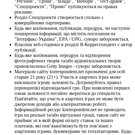
"Регіони", "Гроші", "Влада", "Вибори", "Тест-драйв",
"Спецпроекти", "Промо" публікуються на правах
реклами.
Розділ Спецпроекти створюється спільно з
комерційними партнерами.
Будь яке копіювання, публікація, передрук, чи наступне
поширення інформації, що містить посилання на
"Інтерфакс-Україна", EPA / UPG, суворо забороняється.
Власник веб-сторінки в розділі Я-Корреспондент є автор
публікації.
Будь-яке копіювання, передрук та відтворення
фотографічних творів та/або аудіовізуальних творів
правовласника Getty Images - суворо забороняється.
Матеріали сайту korrespondent.net призначені для осіб
старше 21 року (21+). Участь в азартних іграх може
викликати ігрову залежність. Дотримуйтесь правил
(принципів) відповідальної гри. При виявленні перших
ознак залежності негайно зверніться до спеціаліста.
Пам'ятайте, що участь в азартних іграх не може бути
джерелом доходів або альтернативою роботі.
Інформаційний ресурс korrespondent.net не проводить
ігри на реальні та/або віртуальні гроші, також сайт не
приймає ні в якій формі оплату ставок та інших
платежів, які пов’язані/можуть бути пов’язані з
азартними іграми, букмекерами чи тоталізаторами. Будь-