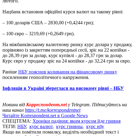
лютого.
Нацбанк встановив офіційні курси валют на такому рівні:
– 100 доларів США – 2830,00 (+0,4244 грн);
– 100 євро – 3219,69 (+0,2649 грн).
На міжбанківському валютному ринку курс долара у продажу,
порівняно із закриттям попередньої сесії, зріс на 22 копійки -
до 28,39 грн за долар, курс купівлі - до 28,37 грн за долар.
Курс євро у продажу зріс на 24 копійки - до 32,24 грн за євро.
Раніше
НБУ пояснив коливання на фінансовому ринку
посиленням геополітичного напруження.
Інфляція в Україні збереглася на високому рівні – НБУ
Новини від
Корреспондент.net
у Telegram. Підписуйтесь на
наш канал
https://t.me/korrespondentnet
Читайте Korrespondent.net в Google News
СПЕЦТЕМА:
Хроніки падіння: яким курсом йде гривня
ТЕГИ:
НБУ
,
курс валют
,
курс гривны
,
курс нбу
Якщо ви помітили помилку, виділіть необхідний текст і