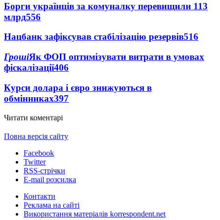
Борги українців за комуналку перевищили 113
млрд
556
Нацбанк зафіксував стабілізацію резервів
516
Гроші
Як ФОП оптимізувати витрати в умовах
фіскалізації
406
Курси долара і євро знижуються в
обмінниках
397
Читати коментарі
Повна версія сайту
Facebook
Twitter
RSS-стрічки
E-mail розсилка
Контакти
Реклама на сайті
Використання матеріалів korrespondent.net