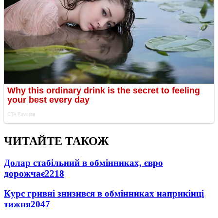
ЧИТАЙТЕ ТАКОЖ
Долар стабільний в обмінниках, євро
дорожчає
2218
Курс гривні знизився в обмінниках наприкінці
тижня
2047