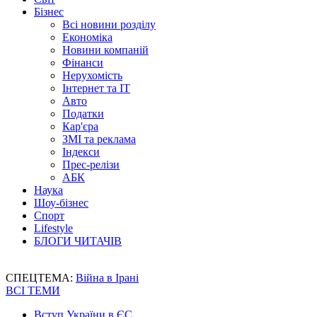
Бізнес
Всі новини розділу
Економіка
Новини компаній
Фінанси
Нерухомість
Інтернет та IT
Авто
Податки
Кар'єра
ЗМІ та реклама
Індекси
Прес-релізи
АБК
Наука
Шоу-бізнес
Спорт
Lifestyle
БЛОГИ ЧИТАЧІВ
СПЕЦТЕМА:
Війна в Ірані
ВСІ ТЕМИ
Вступ України в ЄС