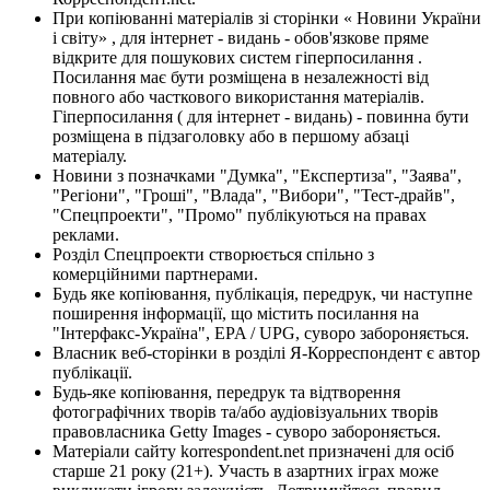
При копіюванні матеріалів зі сторінки « Новини України
і світу» , для інтернет - видань - обов'язкове пряме
відкрите для пошукових систем гіперпосилання .
Посилання має бути розміщена в незалежності від
повного або часткового використання матеріалів.
Гіперпосилання ( для інтернет - видань) - повинна бути
розміщена в підзаголовку або в першому абзаці
матеріалу.
Новини з позначками "Думка", "Експертиза", "Заява",
"Регіони", "Гроші", "Влада", "Вибори", "Тест-драйв",
"Спецпроекти", "Промо" публікуються на правах
реклами.
Розділ Спецпроекти створюється спільно з
комерційними партнерами.
Будь яке копіювання, публікація, передрук, чи наступне
поширення інформації, що містить посилання на
"Інтерфакс-Україна", EPA / UPG, суворо забороняється.
Власник веб-сторінки в розділі Я-Корреспондент є автор
публікації.
Будь-яке копіювання, передрук та відтворення
фотографічних творів та/або аудіовізуальних творів
правовласника Getty Images - суворо забороняється.
Матеріали сайту korrespondent.net призначені для осіб
старше 21 року (21+). Участь в азартних іграх може