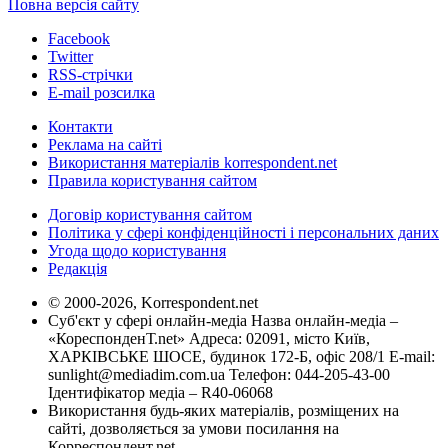
Повна версія сайту
Facebook
Twitter
RSS-стрічки
E-mail розсилка
Контакти
Реклама на сайті
Використання матеріалів korrespondent.net
Правила користування сайтом
Договір користування сайтом
Політика у сфері конфіденційності і персональних даних
Угода щодо користування
Редакція
© 2000-2026, Korrespondent.net
Суб'єкт у сфері онлайн-медіа Назва онлайн-медіа –
«КореспонденТ.net» Адреса: 02091, місто Київ,
ХАРКІВСЬКЕ ШОСЕ, будинок 172-Б, офіс 208/1 E-mail:
sunlight@mediadim.com.ua
Телефон: 044-205-43-00
Ідентифікатор медіа – R40-06068
Використання будь-яких матеріалів, розміщених на
сайті, дозволяється за умови посилання на
Корреспондент.net.