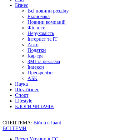
Бізнес
Всі новини розділу
Економіка
Новини компаній
Фінанси
Нерухомість
Інтернет та IT
Авто
Податки
Кар'єра
ЗМІ та реклама
Індекси
Прес-релізи
АБК
Наука
Шоу-бізнес
Спорт
Lifestyle
БЛОГИ ЧИТАЧІВ
СПЕЦТЕМА:
Війна в Ірані
ВСІ ТЕМИ
Вступ України в ЄС