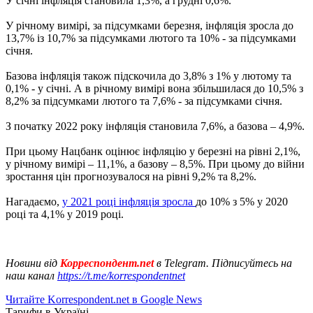
У січні інфляція становила 1,3%, а грудні 0,6%.
У річному вимірі, за підсумками березня, інфляція зросла до
13,7% із 10,7% за підсумками лютого та 10% - за підсумками
січня.
Базова інфляція також підскочила до 3,8% з 1% у лютому та
0,1% - у січні. А в річному вимірі вона збільшилася до 10,5% з
8,2% за підсумками лютого та 7,6% - за підсумками січня.
З початку 2022 року інфляція становила 7,6%, а базова – 4,9%.
При цьому Нацбанк оцінює інфляцію у березні на рівні 2,1%,
у річному вимірі – 11,1%, а базову – 8,5%. При цьому до війни
зростання цін прогнозувалося на рівні 9,2% та 8,2%.
Нагадаємо,
у 2021 році інфляція зросла
до 10% з 5% у 2020
році та 4,1% у 2019 році.
Новини від
Корреспондент.net
в Telegram. Підписуйтесь на
наш канал
https://t.me/korrespondentnet
Читайте Korrespondent.net в Google News
Тарифи в Україні