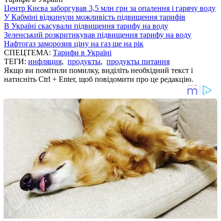
Центр Києва заборгував 3,5 млн грн за опалення і гарячу воду
У Кабміні відкинули можливість підвищення тарифів
В Україні скасували підвищення тарифу на воду
Зеленський розкритикував підвищення тарифу на воду
Нафтогаз заморозив ціну на газ ще на рік
СПЕЦТЕМА:
Тарифи в Україні
ТЕГИ:
инфляция
,
продукты
,
продукты питания
Якщо ви помітили помилку, виділіть необхідний текст і
натисніть Ctrl + Enter, щоб повідомити про це редакцію.