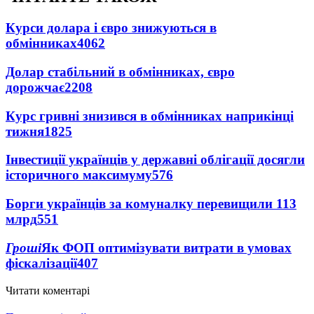
Курси долара і євро знижуються в
обмінниках
4062
Долар стабільний в обмінниках, євро
дорожчає
2208
Курс гривні знизився в обмінниках наприкінці
тижня
1825
Інвестиції українців у державні облігації досягли
історичного максимуму
576
Борги українців за комуналку перевищили 113
млрд
551
Гроші
Як ФОП оптимізувати витрати в умовах
фіскалізації
407
Читати коментарі