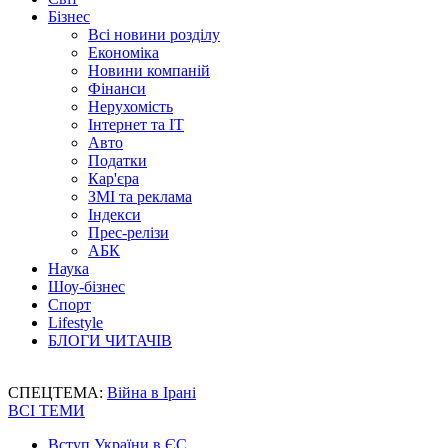
Бізнес
Всі новини розділу
Економіка
Новини компаній
Фінанси
Нерухомість
Інтернет та IT
Авто
Податки
Кар'єра
ЗМІ та реклама
Індекси
Прес-релізи
АБК
Наука
Шоу-бізнес
Спорт
Lifestyle
БЛОГИ ЧИТАЧІВ
СПЕЦТЕМА:
Війна в Ірані
ВСІ ТЕМИ
Вступ України в ЄС