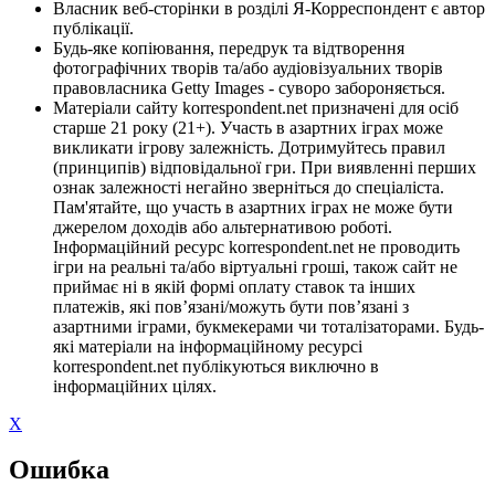
Власник веб-сторінки в розділі Я-Корреспондент є автор
публікації.
Будь-яке копіювання, передрук та відтворення
фотографічних творів та/або аудіовізуальних творів
правовласника Getty Images - суворо забороняється.
Матеріали сайту korrespondent.net призначені для осіб
старше 21 року (21+). Участь в азартних іграх може
викликати ігрову залежність. Дотримуйтесь правил
(принципів) відповідальної гри. При виявленні перших
ознак залежності негайно зверніться до спеціаліста.
Пам'ятайте, що участь в азартних іграх не може бути
джерелом доходів або альтернативою роботі.
Інформаційний ресурс korrespondent.net не проводить
ігри на реальні та/або віртуальні гроші, також сайт не
приймає ні в якій формі оплату ставок та інших
платежів, які пов’язані/можуть бути пов’язані з
азартними іграми, букмекерами чи тоталізаторами. Будь-
які матеріали на інформаційному ресурсі
korrespondent.net публікуються виключно в
інформаційних цілях.
X
Ошибка