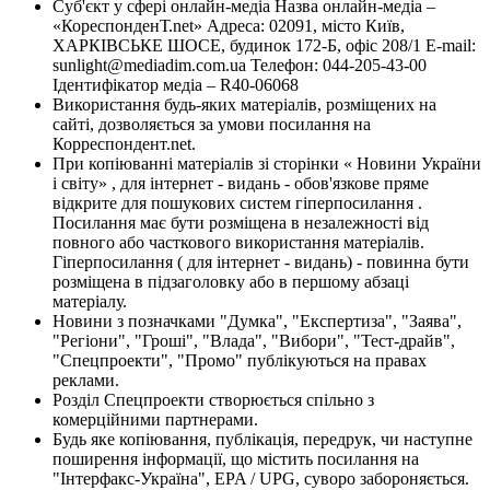
Суб'єкт у сфері онлайн-медіа Назва онлайн-медіа –
«КореспонденТ.net» Адреса: 02091, місто Київ,
ХАРКІВСЬКЕ ШОСЕ, будинок 172-Б, офіс 208/1 E-mail:
sunlight@mediadim.com.ua
Телефон: 044-205-43-00
Ідентифікатор медіа – R40-06068
Використання будь-яких матеріалів, розміщених на
сайті, дозволяється за умови посилання на
Корреспондент.net.
При копіюванні матеріалів зі сторінки « Новини України
і світу» , для інтернет - видань - обов'язкове пряме
відкрите для пошукових систем гіперпосилання .
Посилання має бути розміщена в незалежності від
повного або часткового використання матеріалів.
Гіперпосилання ( для інтернет - видань) - повинна бути
розміщена в підзаголовку або в першому абзаці
матеріалу.
Новини з позначками "Думка", "Експертиза", "Заява",
"Регіони", "Гроші", "Влада", "Вибори", "Тест-драйв",
"Спецпроекти", "Промо" публікуються на правах
реклами.
Розділ Спецпроекти створюється спільно з
комерційними партнерами.
Будь яке копіювання, публікація, передрук, чи наступне
поширення інформації, що містить посилання на
"Інтерфакс-Україна", EPA / UPG, суворо забороняється.