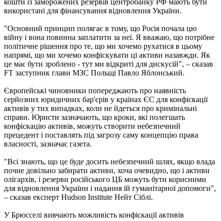
кошти із заморожених резервів центробанку РФ мають бути
використані для фінансування відновлення України.
"Основний принцип полягає в тому, що Росія почала цю
війну і вона повинна заплатити за неї. Я вважаю, що потрібне
політичне рішення про те, що ми хочемо рухатися в цьому
напрямі, що ми хочемо конфіскувати ці активи назавжди. Як
це має бути зроблено - тут ми відкриті для дискусій", – сказав
FT заступник глави МЗС Польщі Павло Яблонський.
Європейські чиновники попереджають про наявність
серйозних юридичних бар'єрів у країнах ЄС для конфіскації
активів у тих випадках, коли не йдеться про кримінальні
справи. Юристи зазначають, що кроки, які полегшать
конфіскацію активів, можуть створити небезпечний
прецедент і поставлять під загрозу саму концепцію права
власності, зазначає газета.
"Всі знають, що це буде досить небезпечний шлях, якщо влада
почне довільно забирати активи, хоча очевидно, що і активи
олігархів, і резерви російського ЦБ можуть бути корисними
для відновлення України і надання їй гуманітарної допомоги",
– сказав експерт Hudson Institute Нейт Сіблі.
У Брюсселі вивчають можливість конфіскації активів