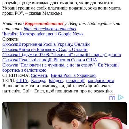
розуміє, що це виглядає досить дивно, якщо допомагати
Україні грошима своїх платників податків, хоча вони мають
гроші РФ", – сказав Малюська.
Новини від
Корреспондент.net
у Telegram. Підписуйтесь на
наш канал
https://t.me/korrespondentnet
Читайте Korrespondent.net в Google News
Сюжети
Сюжет
Вторгнення Росії в Україну. Онлайн
Сюжет
Війна на Близькому Сході. Онлайн
Сюжет
Підсумки 07.08: "Пекельні" санкції і "парад" дронів
Сюжет
Пекельні санкції. Рішення Сената США
Сюжет
"Полювати на лучника, а не на стрілу". Як Україні
боротись з балістикою
СПЕЦТЕМА:
Сюжети
,
Війна Росії з Україною
ТЕГИ:
США
,
Канада
,
Байден
,
репарації
,
конфискация
Якщо ви помітили помилку, виділіть необхідний текст і
натисніть Ctrl + Enter, щоб повідомити про це редакцію.