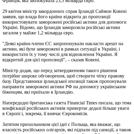
Франція, яка заблокувала 23,5 мільярда євро.
29 квітня міністр закордонних справ Ірландії Саймон Ковені
заявив, що влада його країни відкрита до пропозиції
використовувати заморожені російські активи для допомоги
Україні. Відомо, що Ірландія заморозила російські активи
загалом у майже 1,2 мільярда євро.
"Деякі країни-члени ЄС запропонували накласти арешт на
активи, які були заморожені в рамках ситуації в Україні, і
використати їх у тому числі для відновлення України. Я
відкритий для цієї пропозиції", – сказав Ковені.
Міністр додав, що перед затвердженням такого рішення
потрібне широке обговорення, щоб створити чітку правову
базу. Представники ірландської опозиції також пропонували
направити заморожені активи РФ на допомогу українським
біженцям, які приїхали в Ірландію.
Напередодні британська газета Financial Times писала, що тема
конфіскації російських активів привертає дедалі більше уваги
в Європі і, зокрема, її вивчає Єврокомісія.
Затятим прихильником цієї ідеї є Польща, яка вважає, що
власність російських олігархів, які підпали під санкції, а також