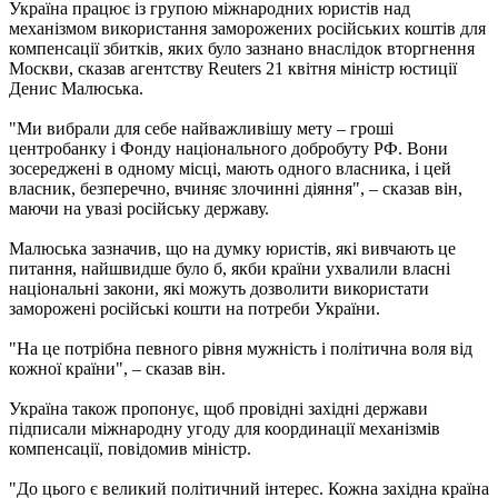
Україна працює із групою міжнародних юристів над
механізмом використання заморожених російських коштів для
компенсації збитків, яких було зазнано внаслідок вторгнення
Москви, сказав агентству Reuters 21 квітня міністр юстиції
Денис Малюська.
"Ми вибрали для себе найважливішу мету – гроші
центробанку і Фонду національного добробуту РФ. Вони
зосереджені в одному місці, мають одного власника, і цей
власник, безперечно, вчиняє злочинні діяння", – сказав він,
маючи на увазі російську державу.
Малюська зазначив, що на думку юристів, які вивчають це
питання, найшвидше було б, якби країни ухвалили власні
національні закони, які можуть дозволити використати
заморожені російські кошти на потреби України.
"На це потрібна певного рівня мужність і політична воля від
кожної країни", – сказав він.
Україна також пропонує, щоб провідні західні держави
підписали міжнародну угоду для координації механізмів
компенсації, повідомив міністр.
"До цього є великий політичний інтерес. Кожна західна країна