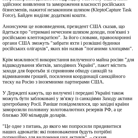
здійснює виявлення та замороження власності російських
бізнесменів, нажитої незаконним шляхом (KleptoCapture Task
Force), Байден виділяє додаткові кошти.
Анонсуючи це нововведення, президент США сказав, що
йдеться про "отримані нечесним шляхом доходи, пов'язані з
російською клептократією". За його словами, правоохоронні
органи США зможуть "забрати яхти і розкішні будинки
російських олігархів", яких він назвав "поганими хлопцями".
Крім можливості використання вилученого майна росіян "для
відшкодування збитків, заподіяних Україні", пакет містить
заходи для боротьби зі сприянням обходу санкцій та
відмиванням грошей, посилення координації санкційного
тиску на Росію з іноземними партнерами США.
У Держдепі кажуть, що вилучені і передані Україні також
можуть бути заблоковані у зв'язку із санкціями Заходу активи
центробанку Росії. Раніше повідомлялося, що західні країни
заморозили половину золотовалютних резервів РФ, а це
близько 300 мільярдів доларів.
"Це одне з питань, до якого ми попросили придивитися
наших адвокатів: які повноваження будуть потрібні
потенційно для вилучення цих активів", – сказав