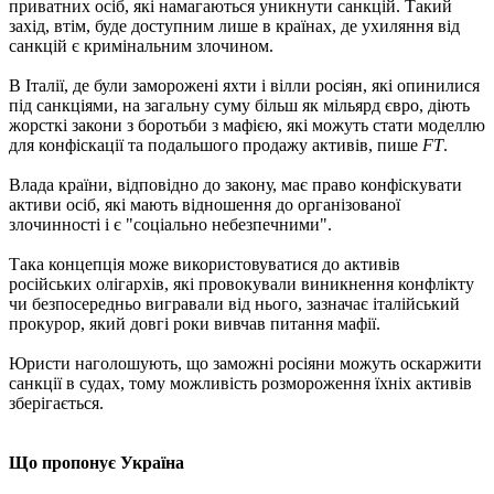
приватних осіб, які намагаються уникнути санкцій. Такий
захід, втім, буде доступним лише в країнах, де ухиляння від
санкцій є кримінальним злочином.
В Італії, де були заморожені яхти і вілли росіян, які опинилися
під санкціями, на загальну суму більш як мільярд євро, діють
жорсткі закони з боротьби з мафією, які можуть стати моделлю
для конфіскації та подальшого продажу активів, пише
FT
.
Влада країни, відповідно до закону, має право конфіскувати
активи осіб, які мають відношення до організованої
злочинності і є "соціально небезпечними".
Така концепція може використовуватися до активів
російських олігархів, які провокували виникнення конфлікту
чи безпосередньо вигравали від нього, зазначає італійський
прокурор, який довгі роки вивчав питання мафії.
Юристи наголошують, що заможні росіяни можуть оскаржити
санкції в судах, тому можливість розмороження їхніх активів
зберігається.
Що пропонує Україна