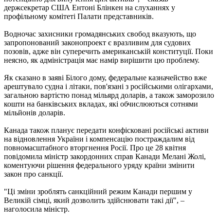
держсекретар США Ентоні Блінкен на слуханнях у
профільному комітеті Палати представників.
Водночас захисники громадянських свобод вказують, що
запропонований законопроект є вразливим для судових
позовів, адже він суперечить американській конституції. Поки
неясно, як адміністрація має намір вирішити цю проблему.
Як сказано в заяві Білого дому, федеральне казначейство вже
арештувало судна і літаки, пов'язані з російськими олігархами,
загальною вартістю понад мільярд доларів, а також заморозило
кошти на банківських вкладах, які обчислюються сотнями
мільйонів доларів.
Канада також планує передати конфісковані російські активи
на відновлення України і компенсацію постраждалим від
повномасштабного вторгнення Росії. Про це 28 квітня
повідомила міністр закордонних справ Канади Мелані Жолі,
коментуючи рішення федерального уряду країни змінити
закон про санкції.
"Ці зміни зроблять санкційний режим Канади першим у
Великій сімці, який дозволить здійснювати такі дії", –
наголосила міністр.