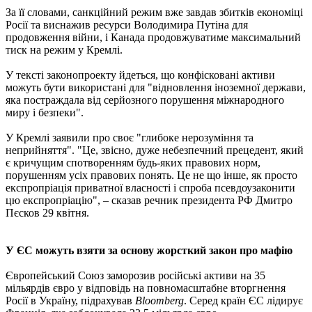
За її словами, санкційний режим вже завдав збитків економіці
Росії та виснажив ресурси Володимира Путіна для
продовження війни, і Канада продовжуватиме максимальний
тиск на режим у Кремлі.
У тексті законопроекту йдеться, що конфісковані активи
можуть бути використані для "відновлення іноземної держави,
яка постраждала від серйозного порушення міжнародного
миру і безпеки".
У Кремлі заявили про своє "глибоке нерозуміння та
неприйняття". "Це, звісно, дуже небезпечний прецедент, який
є кричущим спотворенням будь-яких правових норм,
порушенням усіх правових понять. Це не що інше, як просто
експропріація приватної власності і спроба псевдоузаконити
цю експропріацію", – сказав речник президента РФ Дмитро
Пєсков 29 квітня.
У ЄС можуть взяти за основу жорсткий закон про мафію
Європейський Союз заморозив російські активи на 35
мільярдів євро у відповідь на повномасштабне вторгнення
Росії в Україну, підрахував
Bloomberg
. Серед країн ЄС лідирує