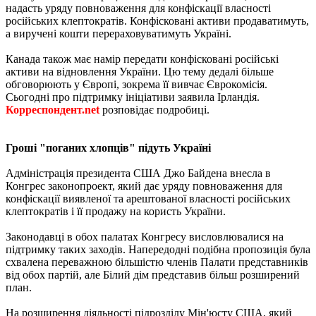
надасть уряду повноваження для конфіскації власності
російських клептократів. Конфісковані активи продаватимуть,
а виручені кошти перераховуватимуть Україні.
Канада також має намір передати конфісковані російські
активи на відновлення України. Цю тему дедалі більше
обговорюють у Європі, зокрема її вивчає Єврокомісія.
Сьогодні про підтримку ініціативи заявила Ірландія.
Корреспондент.net
розповідає подробиці.
Гроші "поганих хлопців" підуть Україні
Адміністрація президента США Джо Байдена внесла в
Конгрес законопроект, який дає уряду повноваження для
конфіскації виявленої та арештованої власності російських
клептократів і її продажу на користь України.
Законодавці в обох палатах Конгресу висловлювалися на
підтримку таких заходів. Напередодні подібна пропозиція була
схвалена переважною більшістю членів Палати представників
від обох партій, але Білий дім представив більш розширений
план.
На розширення діяльності підрозділу Мін'юсту США, який