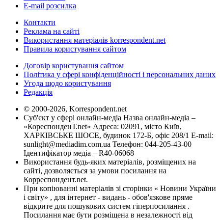
E-mail розсилка
Контакти
Реклама на сайті
Використання матеріалів korrespondent.net
Правила користування сайтом
Договір користування сайтом
Політика у сфері конфіденційності і персональних даних
Угода щодо користування
Редакція
© 2000-2026, Korrespondent.net
Суб'єкт у сфері онлайн-медіа Назва онлайн-медіа –
«КореспонденТ.net» Адреса: 02091, місто Київ,
ХАРКІВСЬКЕ ШОСЕ, будинок 172-Б, офіс 208/1 E-mail:
sunlight@mediadim.com.ua
Телефон: 044-205-43-00
Ідентифікатор медіа – R40-06068
Використання будь-яких матеріалів, розміщених на
сайті, дозволяється за умови посилання на
Корреспондент.net.
При копіюванні матеріалів зі сторінки « Новини України
і світу» , для інтернет - видань - обов'язкове пряме
відкрите для пошукових систем гіперпосилання .
Посилання має бути розміщена в незалежності від