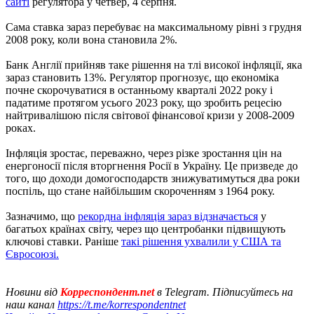
сайті
регулятора у четвер, 4 серпня.
Сама ставка зараз перебуває на максимальному рівні з грудня
2008 року, коли вона становила 2%.
Банк Англії прийняв таке рішення на тлі високої інфляції, яка
зараз становить 13%. Регулятор прогнозує, що економіка
почне скорочуватися в останньому кварталі 2022 року і
падатиме протягом усього 2023 року, що зробить рецесію
найтривалішою після світової фінансової кризи у 2008-2009
роках.
Інфляція зростає, переважно, через різке зростання цін на
енергоносії після вторгнення Росії в Україну. Це призведе до
того, що доходи домогосподарств знижуватимуться два роки
поспіль, що стане найбільшим скороченням з 1964 року.
Зазначимо, що
рекордна інфляція зараз відзначається
у
багатьох країнах світу, через що центробанки підвищують
ключові ставки. Раніше
такі рішення ухвалили у США та
Євросоюзі.
Новини від
Корреспондент.net
в Telegram. Підписуйтесь на
наш канал
https://t.me/korrespondentnet