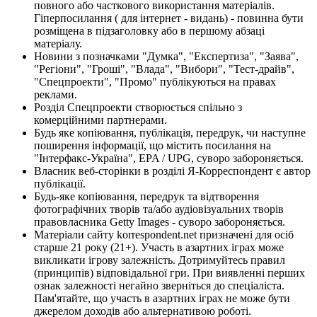
повного або часткового використання матеріалів.
Гіперпосилання ( для інтернет - видань) - повинна бути
розміщена в підзаголовку або в першому абзаці
матеріалу.
Новини з позначками "Думка", "Експертиза", "Заява",
"Регіони", "Гроші", "Влада", "Вибори", "Тест-драйв",
"Спецпроекти", "Промо" публікуються на правах
реклами.
Розділ Спецпроекти створюється спільно з
комерційними партнерами.
Будь яке копіювання, публікація, передрук, чи наступне
поширення інформації, що містить посилання на
"Інтерфакс-Україна", EPA / UPG, суворо забороняється.
Власник веб-сторінки в розділі Я-Корреспондент є автор
публікації.
Будь-яке копіювання, передрук та відтворення
фотографічних творів та/або аудіовізуальних творів
правовласника Getty Images - суворо забороняється.
Матеріали сайту korrespondent.net призначені для осіб
старше 21 року (21+). Участь в азартних іграх може
викликати ігрову залежність. Дотримуйтесь правил
(принципів) відповідальної гри. При виявленні перших
ознак залежності негайно зверніться до спеціаліста.
Пам'ятайте, що участь в азартних іграх не може бути
джерелом доходів або альтернативою роботі.