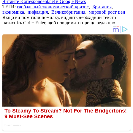
Читайте Korrespondent.net в Google News
ТЕГИ:
глобальный экономический кризис
,
Британия
,
экономика
,
инфляция
,
Великобритания
,
мировой рост цен
Якщо ви помітили помилку, виділіть необхідний текст і
натисніть Ctrl + Enter, щоб повідомити про це редакцію.