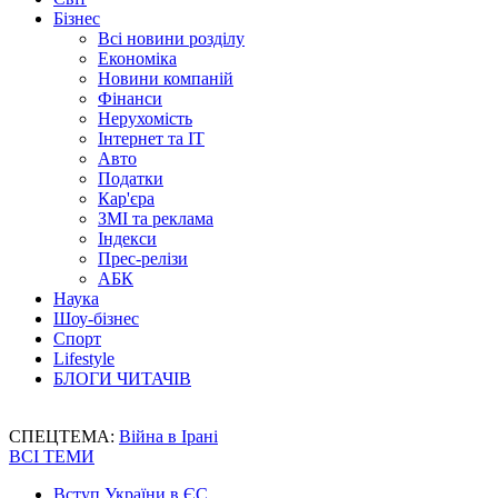
Бізнес
Всі новини розділу
Економіка
Новини компаній
Фінанси
Нерухомість
Інтернет та IT
Авто
Податки
Кар'єра
ЗМІ та реклама
Індекси
Прес-релізи
АБК
Наука
Шоу-бізнес
Спорт
Lifestyle
БЛОГИ ЧИТАЧІВ
СПЕЦТЕМА:
Війна в Ірані
ВСІ ТЕМИ
Вступ України в ЄС