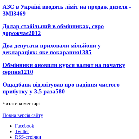
АЗС в Україні вводять ліміт на продаж дизеля -
ЗМІ
3469
Долар стабільний в обмінниках, євро
дорожчає
2012
Два депутати приховали мільйони у
деклараціях: яке покарання
1385
Обмінники оновили курси валют на початку
серпня
1210
Ощадбанк відзвітував про падіння чистого
прибутку у 3,5 раза
580
Читати коментарі
Повна версія сайту
Facebook
Twitter
RSS-стрічки