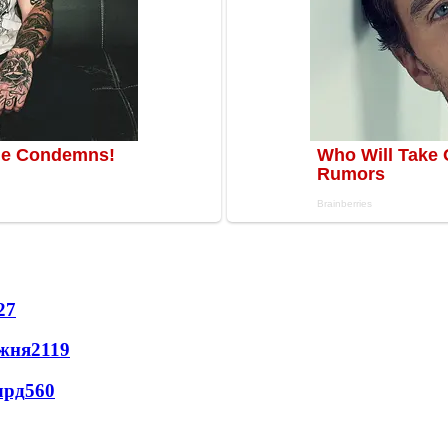
27
ижня
2119
лрд
560