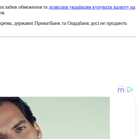
 послабив обмеження та
дозволив українцям купувати валюту на
ня.
окрема, державні ПриватБанк та Ощадбанк досі не продають