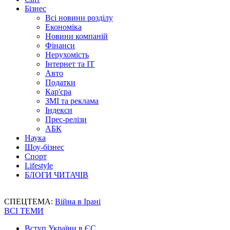
Бізнес
Всі новини розділу
Економіка
Новини компаній
Фінанси
Нерухомість
Інтернет та IT
Авто
Податки
Кар'єра
ЗМІ та реклама
Індекси
Прес-релізи
АБК
Наука
Шоу-бізнес
Спорт
Lifestyle
БЛОГИ ЧИТАЧІВ
СПЕЦТЕМА:
Війна в Ірані
ВСІ ТЕМИ
Вступ України в ЄС