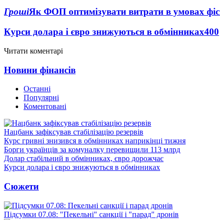
Гроші
Як ФОП оптимізувати витрати в умовах фіск
Курси долара і євро знижуються в обмінниках
400
Читати коментарі
Новини фінансів
Останні
Популярні
Коментовані
Нацбанк зафіксував стабілізацію резервів
Курс гривні знизився в обмінниках наприкінці тижня
Борги українців за комуналку перевищили 113 млрд
Долар стабільний в обмінниках, євро дорожчає
Курси долара і євро знижуються в обмінниках
Сюжети
Підсумки 07.08: "Пекельні" санкції і "парад" дронів