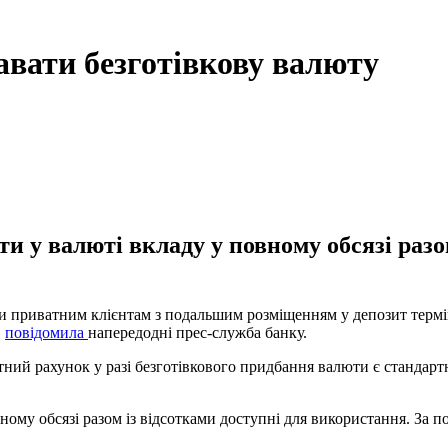
вати безготівкову валюту
и у валюті вкладу у повному обсязі разо
 приватним клієнтам з подальшим розміщенням у депозит терміно
,
повідомила
напередодні прес-служба банку.
тний рахунок у разі безготівкового придбання валюти є стандарт
ому обсязі разом із відсотками доступні для використання. За по