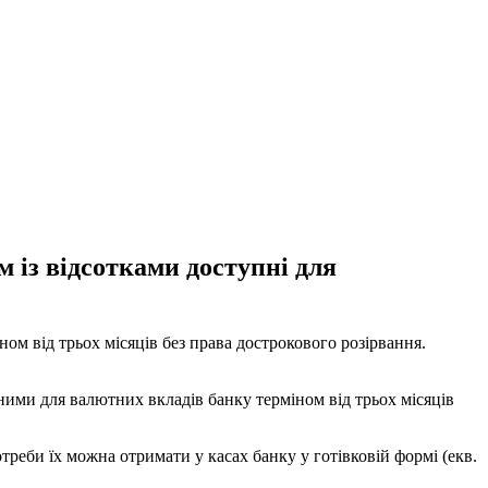
м із відсотками доступні для
м від трьох місяців без права дострокового розірвання.
ними для валютних вкладів банку терміном від трьох місяців
треби їх можна отримати у касах банку у готівковій формі (екв.