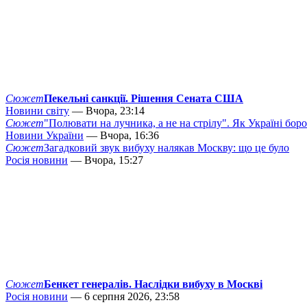
Сюжет
Пекельні санкції. Рішення Сената США
Новини світу
— Вчора, 23:14
Сюжет
"Полювати на лучника, а не на стрілу". Як Україні бор
Новини України
— Вчора, 16:36
Сюжет
Загадковий звук вибуху налякав Москву: що це було
Росія новини
— Вчора, 15:27
Сюжет
Бенкет генералів. Наслідки вибуху в Москві
Росія новини
— 6 серпня 2026, 23:58