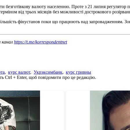
ти безготівкову валюту населенню. Проте з 21 липня регулятор
ерміном від трьох місяців без можливості дострокового розірван
 більшість фінустанов поки що працюють над запровадженням. З
ш канал
https://t.me/korrespondentnet
та
,
курс валют
,
Укрэксимбанк
,
курс гривны
ь Ctrl + Enter, щоб повідомити про це редакцію.