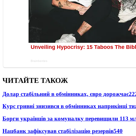
ЧИТАЙТЕ ТАКОЖ
Долар стабільний в обмінниках, євро дорожчає
22
Курс гривні знизився в обмінниках наприкінці т
Борги українців за комуналку перевищили 113 м
Нацбанк зафіксував стабілізацію резервів
540