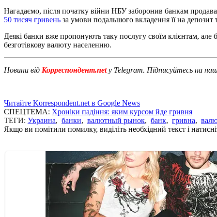
Нагадаємо, після початку війни НБУ заборонив банкам продава
50 тисяч гривень
за умови подальшого вкладення її на депозит т
Деякі банки вже пропонують таку послугу своїм клієнтам, але
безготівкову валюту населенню.
Новини від
Корреспондент.net
у Telegram. Підписуйтесь на на
Читайте Korrespondent.net в Google News
СПЕЦТЕМА:
Хроніки падіння: яким курсом йде гривня
ТЕГИ:
Украина
,
банки
,
валютный рынок
,
банк
,
гривна
,
валю
Якщо ви помітили помилку, виділіть необхідний текст і натисніт