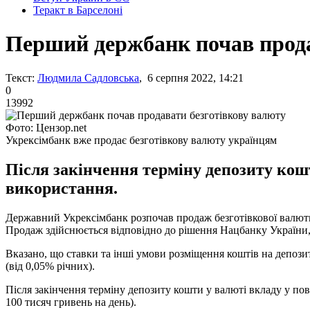
Теракт в Барселоні
Перший держбанк почав прода
Текст:
Людмила Садловська
, 6 серпня 2022, 14:21
0
13992
Фото: Цензор.net
Укрексімбанк вже продає безготівкову валюту українцям
Після закінчення терміну депозиту кошт
використання.
Державний Укрексімбанк розпочав продаж безготівкової валюти
Продаж здійснюється відповідно до рішення Нацбанку України
Вказано, що ставки та інші умови розміщення коштів на депози
(від 0,05% річних).
Після закінчення терміну депозиту кошти у валюті вкладу у повн
100 тисяч гривень на день).