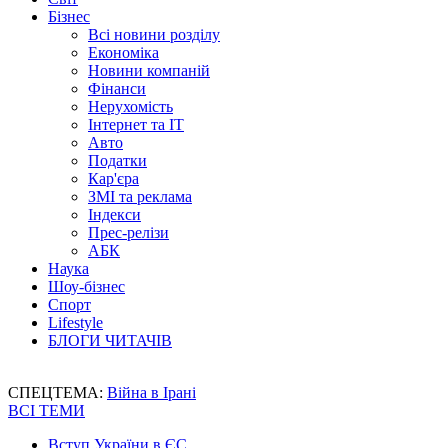
Бізнес
Всі новини розділу
Економіка
Новини компаній
Фінанси
Нерухомість
Інтернет та IT
Авто
Податки
Кар'єра
ЗМІ та реклама
Індекси
Прес-релізи
АБК
Наука
Шоу-бізнес
Спорт
Lifestyle
БЛОГИ ЧИТАЧІВ
СПЕЦТЕМА:
Війна в Ірані
ВСІ ТЕМИ
Вступ України в ЄС