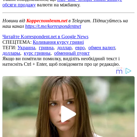
обсяги продажу
валюти на міжбанку.
Новини від
Корреспондент.net
в Telegram. Підписуйтесь на
наш канал
https://t.me/korrespondentnet
Читайте Korrespondent.net в Google News
СПЕЦТЕМА:
Коливання курсу гривні
ТЕГИ:
Украина
,
гривна
,
доллар
,
евро
,
обмен валют
,
доллары
,
курс гривны
,
обменный пункт
Якщо ви помітили помилку, виділіть необхідний текст і
натисніть Ctrl + Enter, щоб повідомити про це редакцію.