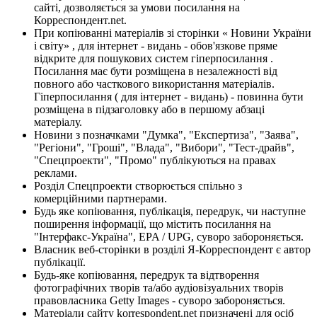
сайті, дозволяється за умови посилання на
Корреспондент.net.
При копіюванні матеріалів зі сторінки « Новини України
і світу» , для інтернет - видань - обов'язкове пряме
відкрите для пошукових систем гіперпосилання .
Посилання має бути розміщена в незалежності від
повного або часткового використання матеріалів.
Гіперпосилання ( для інтернет - видань) - повинна бути
розміщена в підзаголовку або в першому абзаці
матеріалу.
Новини з позначками "Думка", "Експертиза", "Заява",
"Регіони", "Гроші", "Влада", "Вибори", "Тест-драйв",
"Спецпроекти", "Промо" публікуються на правах
реклами.
Розділ Спецпроекти створюється спільно з
комерційними партнерами.
Будь яке копіювання, публікація, передрук, чи наступне
поширення інформації, що містить посилання на
"Інтерфакс-Україна", EPA / UPG, суворо забороняється.
Власник веб-сторінки в розділі Я-Корреспондент є автор
публікації.
Будь-яке копіювання, передрук та відтворення
фотографічних творів та/або аудіовізуальних творів
правовласника Getty Images - суворо забороняється.
Матеріали сайту korrespondent.net призначені для осіб