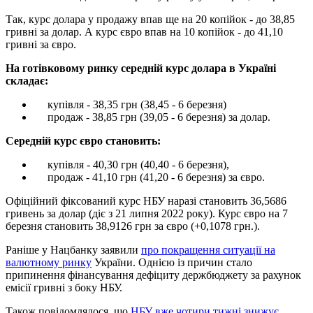
Так, курс долара у продажу впав ще на 20 копійок - до 38,85
гривні за долар. А курс євро впав на 10 копійок - до 41,10
гривні за євро.
На готівковому ринку середній курс долара в Україні
складає:
купівля - 38,35 грн (38,45 - 6 березня)
продаж - 38,85 грн (39,05 - 6 березня) за долар.
Середній курс євро становить:
купівля - 40,30 грн (40,40 - 6 березня),
продаж - 41,10 грн (41,20 - 6 березня) за євро.
Офіційний фіксований курс НБУ наразі становить 36,5686
гривень за долар (діє з 21 липня 2022 року). Курс євро на 7
березня становить 38,9126 грн за євро (+0,1078 грн.).
Раніше у Нацбанку заявили
про покращення ситуації на
валютному ринку
України. Однією із причин стало
припинення фінансування дефіциту держбюджету за рахунок
емісії гривні з боку НБУ.
Також повідомлялося, що
НБУ вже чотири тижні знижує