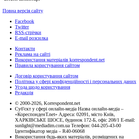
Повна версія сайту
Facebook
Twitter
RSS-стрічки
E-mail розсилка
Контакти
Реклама на сайті
Використання матеріалів korrespondent.net
Правила користування сайтом
Договір користування сайтом
Політика у сфері конфіденційності і персональних даних
Угода щодо користування
Редакція
© 2000-2026, Korrespondent.net
Суб'єкт у сфері онлайн-медіа Назва онлайн-медіа –
«КореспонденТ.net» Адреса: 02091, місто Київ,
ХАРКІВСЬКЕ ШОСЕ, будинок 172-Б, офіс 208/1 E-mail:
sunlight@mediadim.com.ua
Телефон: 044-205-43-00
Ідентифікатор медіа – R40-06068
Використання будь-яких матеріалів, розміщених на