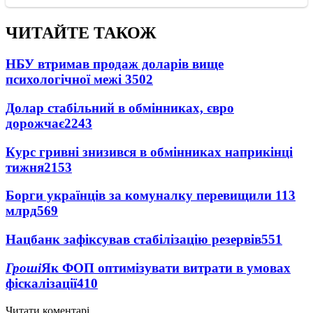
ЧИТАЙТЕ ТАКОЖ
НБУ втримав продаж доларів вище
психологічної межі
3502
Долар стабільний в обмінниках, євро
дорожчає
2243
Курс гривні знизився в обмінниках наприкінці
тижня
2153
Борги українців за комуналку перевищили 113
млрд
569
Нацбанк зафіксував стабілізацію резервів
551
Гроші
Як ФОП оптимізувати витрати в умовах
фіскалізації
410
Читати коментарі