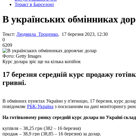
Теракт в Барселоні
В українських обмінниках до
Текст:
Людмила Троценко
, 17 березня 2023, 12:30
0
6209
Фото: Getty Images
Курс долара зріс ще на кілька копійок
17 березня середній курс продажу готівк
гривні.
В обмінних пунктах України у п'ятницю, 17 березня, курс долара 
повідомляє
РБК-Україна
з посиланням на дані моніторингу рин
На готівковому ринку середній курс долара по Україні склад
купівля – 38,25 грн (382 – 16 березня)
продаж – 38,9 грн (38,85 – 16 березня) за долар.