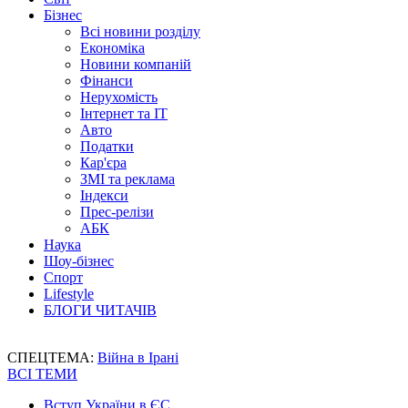
Бізнес
Всі новини розділу
Економіка
Новини компаній
Фінанси
Нерухомість
Інтернет та IT
Авто
Податки
Кар'єра
ЗМІ та реклама
Індекси
Прес-релізи
АБК
Наука
Шоу-бізнес
Спорт
Lifestyle
БЛОГИ ЧИТАЧІВ
СПЕЦТЕМА:
Війна в Ірані
ВСІ ТЕМИ
Вступ України в ЄС