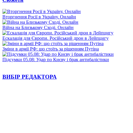
Вторгнення Росії в Україну. Онлайн
Війна на Близькому Сході. Онлайн
Ескалація для Європи. Російський дрон в Лейпцигу
Зміни в армії РФ: що стоїть за рішенням Путіна
Підсумки 05.08: Удар по Києву і брак антибалістики
ВИБІР РЕДАКТОРА