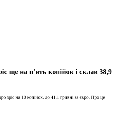
іс ще на п'ять копійок і склав 38,9
ро зріс на 10 копійок, до 41,1 гривні за євро. Про це