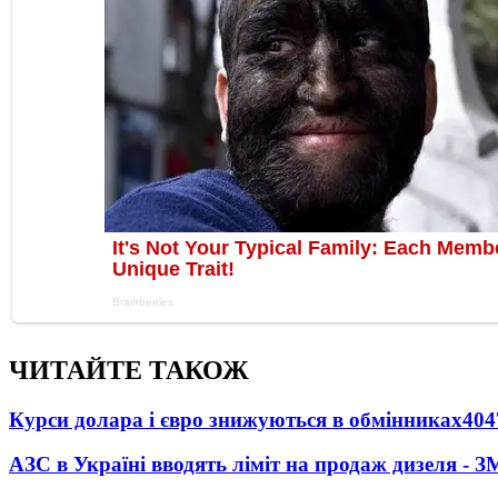
ЧИТАЙТЕ ТАКОЖ
Курси долара і євро знижуються в обмінниках
404
АЗС в Україні вводять ліміт на продаж дизеля - З