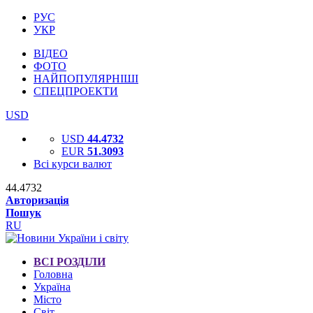
РУС
УКР
ВІДЕО
ФОТО
НАЙПОПУЛЯРНІШІ
СПЕЦПРОЕКТИ
USD
USD
44.4732
EUR
51.3093
Всі курси валют
44.4732
Авторизація
Пошук
RU
ВСІ РОЗДІЛИ
Головна
Україна
Місто
Світ