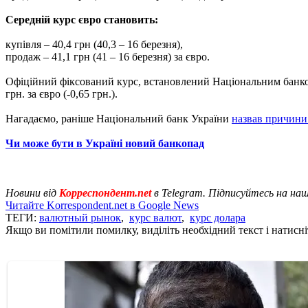
Середній курс євро становить:
купівля – 40,4 грн (40,3 – 16 березня),
продаж – 41,1 грн (41 – 16 березня) за євро.
Офіційний фіксований курс, встановлений Національним банком У
грн. за євро (-0,65 грн.).
Нагадаємо, раніше Національний банк України
назвав причини
Чи може бути в Україні новий банкопад
Новини від
Корреспондент.net
в Telegram. Підписуйтесь на на
Читайте Korrespondent.net в Google News
ТЕГИ:
валютный рынок
,
курс валют
,
курс долара
Якщо ви помітили помилку, виділіть необхідний текст і натисніт