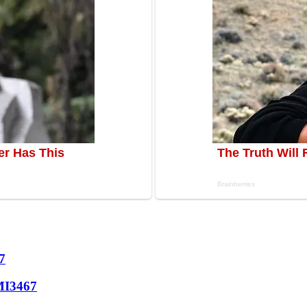
7
МІ
3467