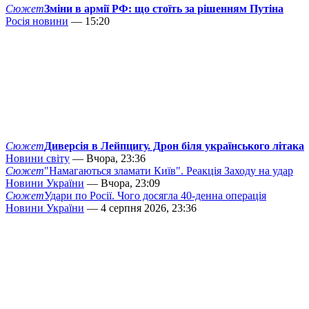
Сюжет
Зміни в армії РФ: що стоїть за рішенням Путіна
Росія новини
— 15:20
Сюжет
Диверсія в Лейпцигу. Дрон біля українського літака
Новини світу
— Вчора, 23:36
Сюжет
"Намагаються зламати Київ". Реакція Заходу на удар
Новини України
— Вчора, 23:09
Сюжет
Удари по Росії. Чого досягла 40-денна операція
Новини України
— 4 серпня 2026, 23:36