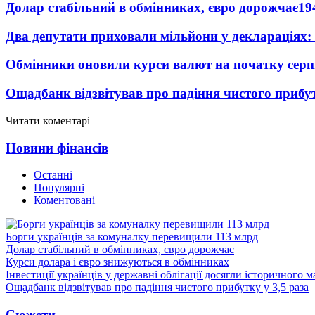
Долар стабільний в обмінниках, євро дорожчає
19
Два депутати приховали мільйони у деклараціях:
Обмінники оновили курси валют на початку сер
Ощадбанк відзвітував про падіння чистого прибут
Читати коментарі
Новини фінансів
Останні
Популярні
Коментовані
Борги українців за комуналку перевищили 113 млрд
Долар стабільний в обмінниках, євро дорожчає
Курси долара і євро знижуються в обмінниках
Інвестиції українців у державні облігації досягли історичного
Ощадбанк відзвітував про падіння чистого прибутку у 3,5 раза
Сюжети