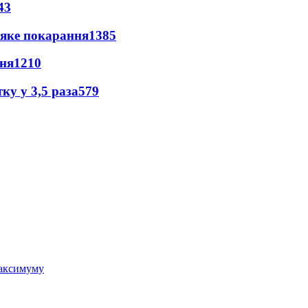
43
 яке покарання
1385
пня
1210
ку у 3,5 раза
579
 максимуму