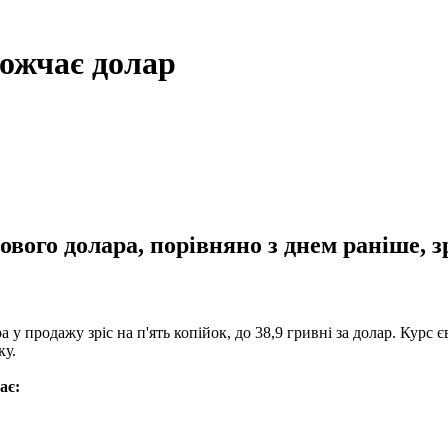
рожчає долар
ового долара, порівняно з днем раніше, зр
у продажу зріс на п'ять копійок, до 38,9 гривні за долар. Курс єв
ку.
ає: