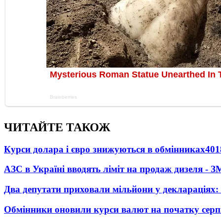
ЧИТАЙТЕ ТАКОЖ
Курси долара і євро знижуються в обмінниках
401
АЗС в Україні вводять ліміт на продаж дизеля - З
Два депутати приховали мільйони у деклараціях:
Обмінники оновили курси валют на початку сер