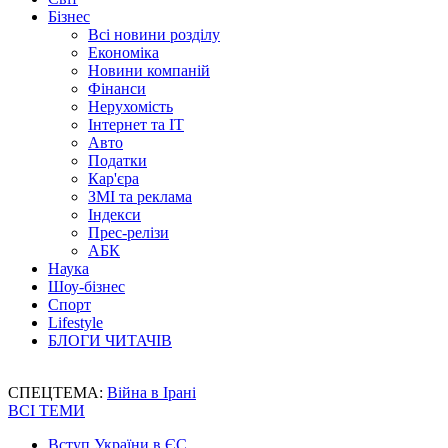
Бізнес
Всі новини розділу
Економіка
Новини компаній
Фінанси
Нерухомість
Інтернет та IT
Авто
Податки
Кар'єра
ЗМІ та реклама
Індекси
Прес-релізи
АБК
Наука
Шоу-бізнес
Спорт
Lifestyle
БЛОГИ ЧИТАЧІВ
СПЕЦТЕМА:
Війна в Ірані
ВСІ ТЕМИ
Вступ України в ЄС