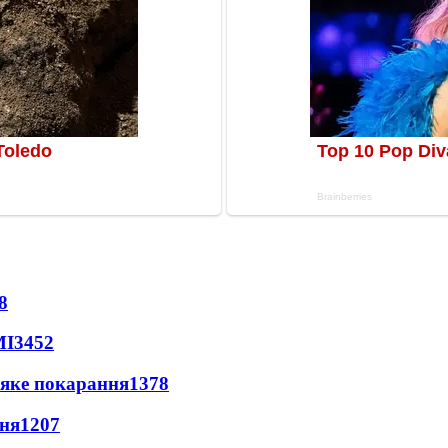
8
МІ
3452
 яке покарання
1378
пня
1207