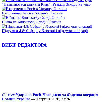
"Намагаються зламати Київ". Реакція Заходу на удар
Вторгнення Росії в Україну. Онлайн
Війна на Близькому Сході. Онлайн
Підсумки 4.8: Сафарі у Херсоні і підсумки операції
ВИБІР РЕДАКТОРА
Сюжет
Удари по Росії. Чого досягла 40-денна операція
Новини України
— 4 серпня 2026, 23:36