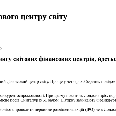
ового центру світу
ру
гу світових фінансових центрів, йдеться
ний фінансовий центр світу. Про це у четвер, 30 березня, повідом
 конкурентоспроможності. При цьому показник Лондона зріс, порі
ісце посів Сингапур із 51 балом. П'ятірку замикають Франкфурт 
, воліють проводити первинне розміщення акцій (IPO) не в Лондо