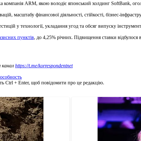
ка компанія ARM, якою володіє японський холдинг SoftBank, ог
вацій, масштабу фінансової діяльності, стійкості, бізнес-інфраст
тицій у технології, укладання угод та обсяг випуску інструмент
азисних пунктів
, до 4,25% річних. Підвищення ставки відбулося в
ш канал
https://t.me/korrespondentnet
особность
ь Ctrl + Enter, щоб повідомити про це редакцію.