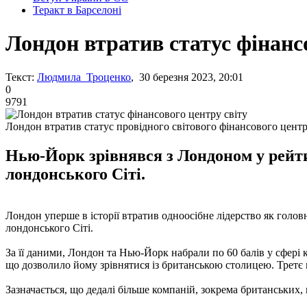
Теракт в Барселоні
Лондон втратив статус фінанс
Текст:
Людмила Троценко
, 30 березня 2023, 20:01
0
9791
Лондон втратив статус провідного світового фінансового цент
Нью-Йорк зрівнявся з Лондоном у рейтин
лондонського Сіті.
Лондон уперше в історії втратив одноосібне лідерство як голов
лондонського Сіті.
За її даними, Лондон та Нью-Йорк набрали по 60 балів у сфері
що дозволило йому зрівнятися із британською столицею. Третє м
Зазначається, що дедалі більше компаній, зокрема британських