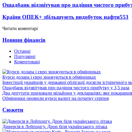
Ощадбанк відзвітував про падіння чистого прибут
Країни ОПЕК+ збільшують видобуток нафти
553
Читати коментарі
Новини фінансів
Останні
Популярні
Коментовані
Курси долара і євро знижуються в обмінниках
Інвестиції українців у державні облігації досягли історичного
Ощадбанк відзвітував про падіння чистого прибутку у 3,5 раза
Два депутати приховали мільйони у деклараціях: яке покарання
Обмінники оновили курси валют на початку серпня
Сюжети
Диверсія в Лейпцигу. Дрон біля українського літака