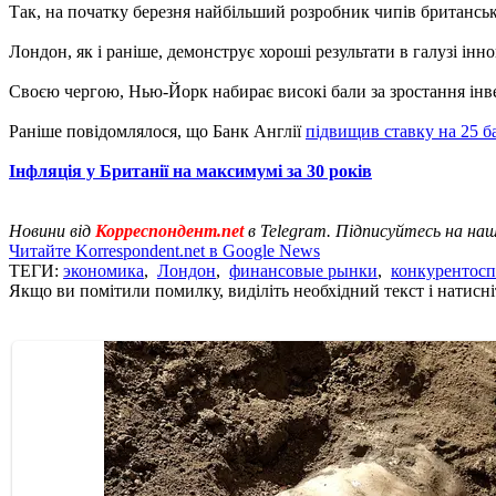
Так, на початку березня найбільший розробник чипів британсь
Лондон, як і раніше, демонструє хороші результати в галузі інно
Своєю чергою, Нью-Йорк набирає високі бали за зростання інвес
Раніше повідомлялося, що Банк Англії
підвищив ставку на 25 б
Інфляція у Британії на максимумі за 30 років
Новини від
Корреспондент.net
в Telegram. Підписуйтесь на на
Читайте Korrespondent.net в Google News
ТЕГИ:
экономика
,
Лондон
,
финансовые рынки
,
конкурентосп
Якщо ви помітили помилку, виділіть необхідний текст і натисніт