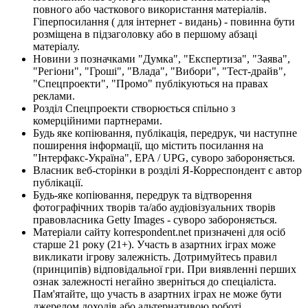
повного або часткового використання матеріалів.
Гіперпосилання ( для інтернет - видань) - повинна бути
розміщена в підзаголовку або в першому абзаці
матеріалу.
Новини з позначками "Думка", "Експертиза", "Заява",
"Регіони", "Гроші", "Влада", "Вибори", "Тест-драйв",
"Спецпроекти", "Промо" публікуються на правах
реклами.
Розділ Спецпроекти створюється спільно з
комерційними партнерами.
Будь яке копіювання, публікація, передрук, чи наступне
поширення інформації, що містить посилання на
"Інтерфакс-Україна", EPA / UPG, суворо забороняється.
Власник веб-сторінки в розділі Я-Корреспондент є автор
публікації.
Будь-яке копіювання, передрук та відтворення
фотографічних творів та/або аудіовізуальних творів
правовласника Getty Images - суворо забороняється.
Матеріали сайту korrespondent.net призначені для осіб
старше 21 року (21+). Участь в азартних іграх може
викликати ігрову залежність. Дотримуйтесь правил
(принципів) відповідальної гри. При виявленні перших
ознак залежності негайно зверніться до спеціаліста.
Пам'ятайте, що участь в азартних іграх не може бути
джерелом доходів або альтернативою роботі.