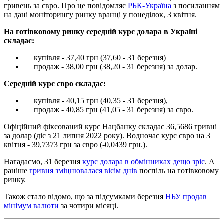
гривень за євро. Про це повідомляє
РБК-Україна
з посиланням
на дані моніторингу ринку вранці у понеділок, 3 квітня.
На готівковому ринку середній курс долара в Україні
складає:
купівля - 37,40 грн (37,60 - 31 березня)
продаж - 38,00 грн (38,20 - 31 березня) за долар.
Середній курс євро складає:
купівля - 40,15 грн (40,35 - 31 березня),
продаж - 40,85 грн (41,05 - 31 березня) за євро.
Офіційний фіксований курс Нацбанку складає 36,5686 гривні
за долар (діє з 21 липня 2022 року). Водночас курс євро на 3
квітня - 39,7373 грн за євро (-0,0439 грн.).
Нагадаємо, 31 березня
курс долара в обмінниках дещо зріс
. А
раніше
гривня зміцнювалася вісім днів
поспіль на готівковому
ринку.
Також стало відомо, що за підсумками березня
НБУ продав
мінімум валюти
за чотири місяці.