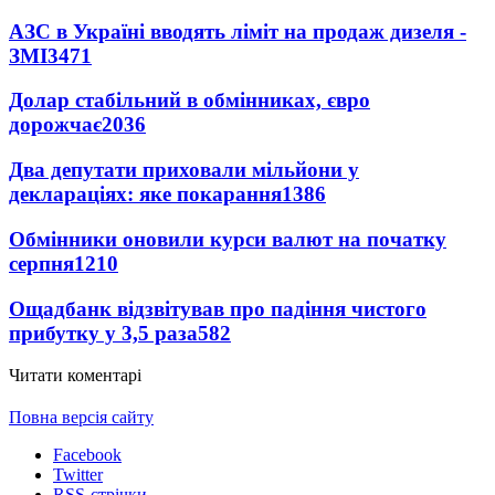
АЗС в Україні вводять ліміт на продаж дизеля -
ЗМІ
3471
Долар стабільний в обмінниках, євро
дорожчає
2036
Два депутати приховали мільйони у
деклараціях: яке покарання
1386
Обмінники оновили курси валют на початку
серпня
1210
Ощадбанк відзвітував про падіння чистого
прибутку у 3,5 раза
582
Читати коментарі
Повна версія сайту
Facebook
Twitter
RSS-стрічки