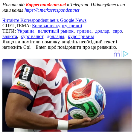
Новини від
Корреспондент.net
в Telegram. Підписуйтесь на
наш канал
https://t.me/korrespondentnet
Читайте Korrespondent.net в Google News
СПЕЦТЕМА:
Коливання курсу гривні
ТЕГИ:
Украина
,
валютный рынок
,
гривна
,
доллар
,
евро
,
валюта
,
курс валют
,
доллары
,
курс гривны
Якщо ви помітили помилку, виділіть необхідний текст і
натисніть Ctrl + Enter, щоб повідомити про це редакцію.