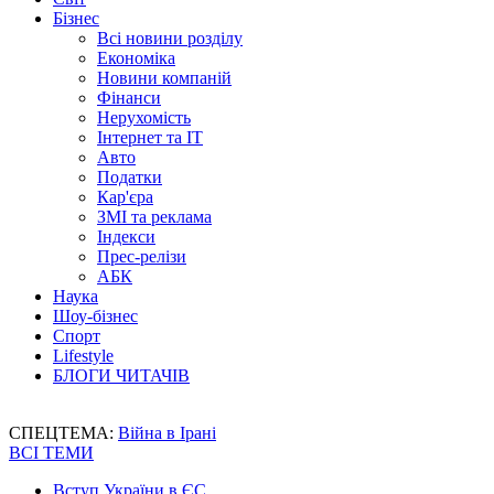
Бізнес
Всі новини розділу
Економіка
Новини компаній
Фінанси
Нерухомість
Інтернет та IT
Авто
Податки
Кар'єра
ЗМІ та реклама
Індекси
Прес-релізи
АБК
Наука
Шоу-бізнес
Спорт
Lifestyle
БЛОГИ ЧИТАЧІВ
СПЕЦТЕМА:
Війна в Ірані
ВСІ ТЕМИ
Вступ України в ЄС