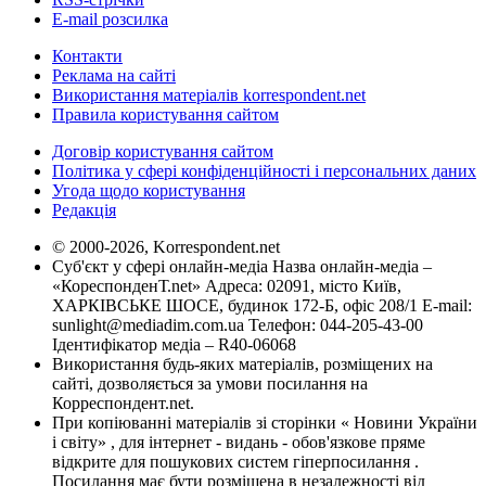
E-mail розсилка
Контакти
Реклама на сайті
Використання матеріалів korrespondent.net
Правила користування сайтом
Договір користування сайтом
Політика у сфері конфіденційності і персональних даних
Угода щодо користування
Редакція
© 2000-2026, Korrespondent.net
Суб'єкт у сфері онлайн-медіа Назва онлайн-медіа –
«КореспонденТ.net» Адреса: 02091, місто Київ,
ХАРКІВСЬКЕ ШОСЕ, будинок 172-Б, офіс 208/1 E-mail:
sunlight@mediadim.com.ua
Телефон: 044-205-43-00
Ідентифікатор медіа – R40-06068
Використання будь-яких матеріалів, розміщених на
сайті, дозволяється за умови посилання на
Корреспондент.net.
При копіюванні матеріалів зі сторінки « Новини України
і світу» , для інтернет - видань - обов'язкове пряме
відкрите для пошукових систем гіперпосилання .
Посилання має бути розміщена в незалежності від