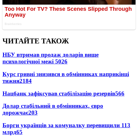
ЧИТАЙТЕ ТАКОЖ
НБУ втримав продаж доларів вище
психологічної межі
5026
Курс гривні знизився в обмінниках наприкінці
тижня
2184
Нацбанк зафіксував стабілізацію резервів
566
Долар стабільний в обмінниках, євро
дорожчає
203
Борги українців за комуналку перевищили 113
млрд
65