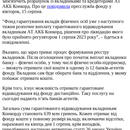
забезпечить розрахунок із вкладниками та кредиторами АТ
АКБ Конкорд. Про це
повідомила
пресслужба фонду у
вівторок, 15 серпня.
"Фонд гарантування вкладів фізичних осіб уже з наступного
тижня розпочне виплату гарантованого відшкодування
вкладникам АТ АКБ Конкорд, рішення про ліквідацію якого
було прийнято регулятором 1 серпня 2023 року", – йдеться в
повідомленні.
Вказано, що зараз триває процес формування реєстру
вкладників. Після оголошення про початок виплат вкладники
банку – фізичні особи, у тому числі фізичні особи-підприємці,
– зможуть отримати свої кошти в одному із 12 банків-агентів
фонду. Вкладник сам буде обирати банк та відділення, у якому
побажає отримати кошти.
Крім того, існує можливість отримати гарантоване
відшкодування від фонду дистанційно. Таку послугу на
сьогодні надають п’ять банків-агентів.
Загальна сума гарантованого відшкодування вкладникам
Конкорду становить 639 млн гривень. Кожен отримає від
фонду кошти у повному розмірі вкладу, включаючи відсотки,
нараховані на кінець дня 1 серпня, крім випадків,
передбачених частиною четвертою статті 26 закону України