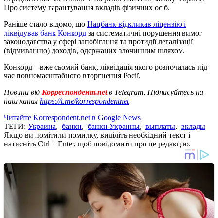
Про систему гарантування вкладів фізичних осіб.
Раніше стало відомо, що
Нацбанк відкликав ліцензію і
ліквідував банк Конкорд
за систематичні порушення вимог
законодавства у сфері запобігання та протидії легалізації
(відмиванню) доходів, одержаних злочинним шляхом.
Конкорд – вже сьомий банк, ліквідація якого розпочалась під
час повномасштабного вторгнення Росії.
Новини від
Корреспондент.net
в Telegram. Підписуйтесь на
наш канал
https://t.me/korrespondentnet
Читайте Korrespondent.net в Google News
ТЕГИ:
Украина
,
банки
,
банки Украины
,
выплаты
,
вклады
Якщо ви помітили помилку, виділіть необхідний текст і
натисніть Ctrl + Enter, щоб повідомити про це редакцію.