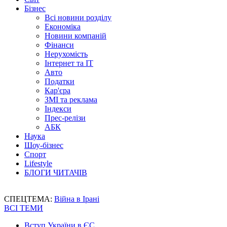
Бізнес
Всі новини розділу
Економіка
Новини компаній
Фінанси
Нерухомість
Інтернет та IT
Авто
Податки
Кар'єра
ЗМІ та реклама
Індекси
Прес-релізи
АБК
Наука
Шоу-бізнес
Спорт
Lifestyle
БЛОГИ ЧИТАЧІВ
СПЕЦТЕМА:
Війна в Ірані
ВСІ ТЕМИ
Вступ України в ЄС