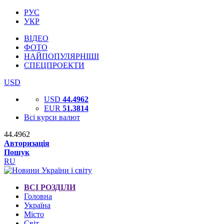
РУС
УКР
ВІДЕО
ФОТО
НАЙПОПУЛЯРНІШІ
СПЕЦПРОЕКТИ
USD
USD
44.4962
EUR
51.3814
Всі курси валют
44.4962
Авторизація
Пошук
RU
ВСІ РОЗДІЛИ
Головна
Україна
Місто
Світ