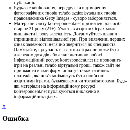
публікації.
Будь-яке копіювання, передрук та відтворення
фотографічних творів та/або аудіовізуальних творів
правовласника Getty Images - суворо забороняється.
Матеріали сайту korrespondent.net призначені для осіб
старше 21 року (21+). Участь в азартних іграх може
викликати ігрову залежність. Дотримуйтесь правил
(принципів) відповідальної гри. При виявленні перших
ознак залежності негайно зверніться до спеціаліста.
Пам'ятайте, що участь в азартних іграх не може бути
джерелом доходів або альтернативою роботі.
Інформаційний ресурс korrespondent.net не проводить
ігри на реальні та/або віртуальні гроші, також сайт не
приймає ні в якій формі оплату ставок та інших
платежів, які пов’язані/можуть бути пов’язані з
азартними іграми, букмекерами чи тоталізаторами. Будь-
які матеріали на інформаційному ресурсі
korrespondent.net публікуються виключно в
інформаційних цілях.
X
Ошибка