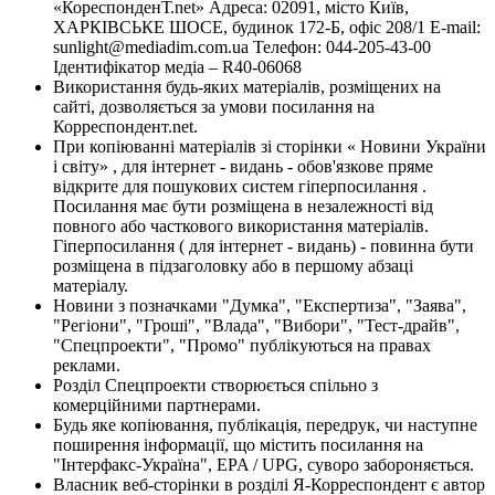
«КореспонденТ.net» Адреса: 02091, місто Київ,
ХАРКІВСЬКЕ ШОСЕ, будинок 172-Б, офіс 208/1 E-mail:
sunlight@mediadim.com.ua
Телефон: 044-205-43-00
Ідентифікатор медіа – R40-06068
Використання будь-яких матеріалів, розміщених на
сайті, дозволяється за умови посилання на
Корреспондент.net.
При копіюванні матеріалів зі сторінки « Новини України
і світу» , для інтернет - видань - обов'язкове пряме
відкрите для пошукових систем гіперпосилання .
Посилання має бути розміщена в незалежності від
повного або часткового використання матеріалів.
Гіперпосилання ( для інтернет - видань) - повинна бути
розміщена в підзаголовку або в першому абзаці
матеріалу.
Новини з позначками "Думка", "Експертиза", "Заява",
"Регіони", "Гроші", "Влада", "Вибори", "Тест-драйв",
"Спецпроекти", "Промо" публікуються на правах
реклами.
Розділ Спецпроекти створюється спільно з
комерційними партнерами.
Будь яке копіювання, публікація, передрук, чи наступне
поширення інформації, що містить посилання на
"Інтерфакс-Україна", EPA / UPG, суворо забороняється.
Власник веб-сторінки в розділі Я-Корреспондент є автор