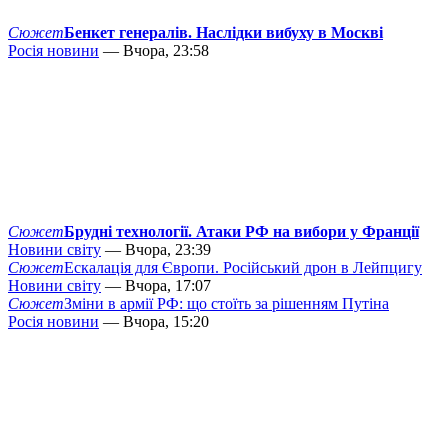
Сюжет
Бенкет генералів. Наслідки вибуху в Москві
Росія новини
— Вчора, 23:58
Сюжет
Брудні технології. Атаки РФ на вибори у Франції
Новини світу
— Вчора, 23:39
Сюжет
Ескалація для Європи. Російський дрон в Лейпцигу
Новини світу
— Вчора, 17:07
Сюжет
Зміни в армії РФ: що стоїть за рішенням Путіна
Росія новини
— Вчора, 15:20