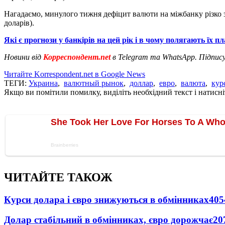
Нагадаємо, минулого тижня дефіцит валюти на міжбанку різко 
доларів).
Які є прогнози у банкірів на цей рік і в чому полягають їх п
Новини від
Корреспондент.net
в Telegram та WhatsApp. Підпис
Читайте Korrespondent.net в Google News
ТЕГИ:
Украина
,
валютный рынок
,
доллар
,
евро
,
валюта
,
кур
Якщо ви помітили помилку, виділіть необхідний текст і натисніт
ЧИТАЙТЕ ТАКОЖ
Курси долара і євро знижуються в обмінниках
405
Долар стабільний в обмінниках, євро дорожчає
20