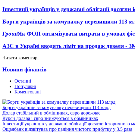
Інвестиції українців у державні облігації досягл
Борги українців за комуналку перевищили 113 м
Гроші
Як ФОП оптимізувати витрати в умовах фіск
АЗС в Україні вводять ліміт на продаж дизеля - З
Читати коментарі
Новини фінансів
Останні
Популярні
Коментовані
Борги українців за комуналку перевищили 113 млрд
Долар стабільний в обмінниках, євро дорожчає
Курси долара і євро знижуються в обмінниках
Інвестиції українців у державні облігації досягли історичного
Ощадбанк відзвітував про падіння чистого прибутку у 3,5 раза