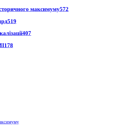
и історичного максимуму
572
лрд
519
алізації
407
МІ
178
 максимуму