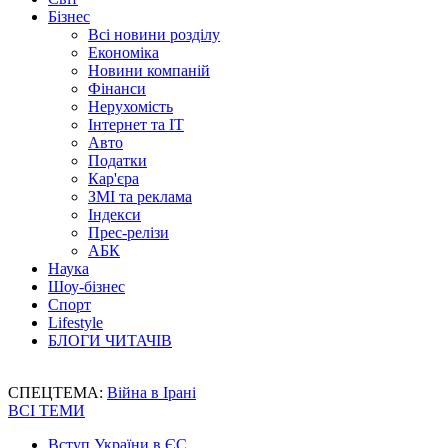
Бізнес
Всі новини розділу
Економіка
Новини компаній
Фінанси
Нерухомість
Інтернет та IT
Авто
Податки
Кар'єра
ЗМІ та реклама
Індекси
Прес-релізи
АБК
Наука
Шоу-бізнес
Спорт
Lifestyle
БЛОГИ ЧИТАЧІВ
СПЕЦТЕМА:
Війна в Ірані
ВСІ ТЕМИ
Вступ України в ЄС