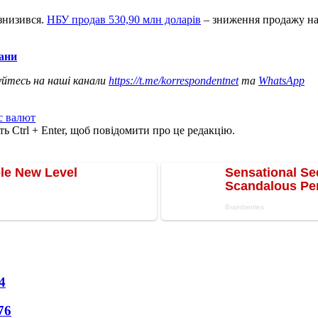
знизився.
НБУ продав 530,90 млн доларів
– зниження продажу на
лани
уйтесь на наші канали
https://t.me/korrespondentnet
та
WhatsApp
с валют
ь Ctrl + Enter, щоб повідомити про це редакцію.
4
76