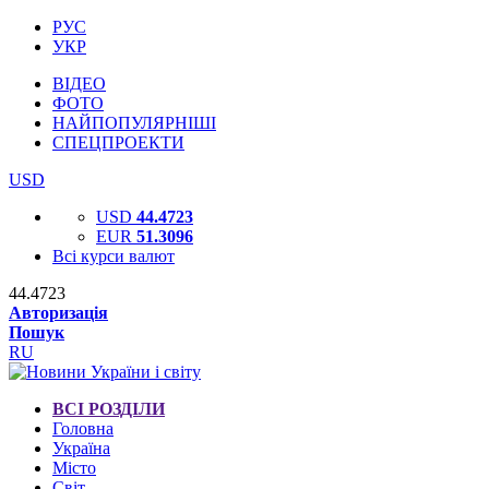
РУС
УКР
ВІДЕО
ФОТО
НАЙПОПУЛЯРНІШІ
СПЕЦПРОЕКТИ
USD
USD
44.4723
EUR
51.3096
Всі курси валют
44.4723
Авторизація
Пошук
RU
ВСІ РОЗДІЛИ
Головна
Україна
Місто
Світ