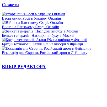
Сюжети
Вторгнення Росії в Україну. Онлайн
Війна на Близькому Сході. Онлайн
Бенкет генералів. Наслідки вибуху в Москві
Брудні технології. Атаки РФ на вибори у Франції
Ескалація для Європи. Російський дрон в Лейпцигу
ВИБІР РЕДАКТОРА