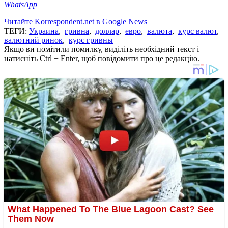
WhatsApp
Читайте Korrespondent.net в Google News
ТЕГИ:
Украина
,
гривна
,
доллар
,
евро
,
валюта
,
курс валют
,
валютний ринок
,
курс гривны
Якщо ви помітили помилку, виділіть необхідний текст і
натисніть Ctrl + Enter, щоб повідомити про це редакцію.