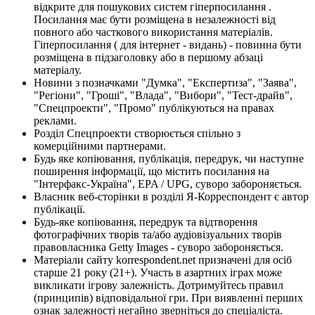
відкрите для пошукових систем гіперпосилання .
Посилання має бути розміщена в незалежності від
повного або часткового використання матеріалів.
Гіперпосилання ( для інтернет - видань) - повинна бути
розміщена в підзаголовку або в першому абзаці
матеріалу.
Новини з позначками "Думка", "Експертиза", "Заява",
"Регіони", "Гроші", "Влада", "Вибори", "Тест-драйв",
"Спецпроекти", "Промо" публікуються на правах
реклами.
Розділ Спецпроекти створюється спільно з
комерційними партнерами.
Будь яке копіювання, публікація, передрук, чи наступне
поширення інформації, що містить посилання на
"Інтерфакс-Україна", EPA / UPG, суворо забороняється.
Власник веб-сторінки в розділі Я-Корреспондент є автор
публікації.
Будь-яке копіювання, передрук та відтворення
фотографічних творів та/або аудіовізуальних творів
правовласника Getty Images - суворо забороняється.
Матеріали сайту korrespondent.net призначені для осіб
старше 21 року (21+). Участь в азартних іграх може
викликати ігрову залежність. Дотримуйтесь правил
(принципів) відповідальної гри. При виявленні перших
ознак залежності негайно зверніться до спеціаліста.