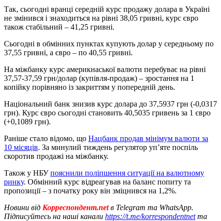
Так, сьогодні вранці середній курс продажу долара в Україні
не змінився і знаходиться на рівні 38,05 гривні, курс євро
також стабільний – 41,25 гривні.
Сьогодні в обмінних пунктах купують долар у середньому по
37,55 гривні, а євро – по 40,55 гривні.
На міжбанку курс америкнаської валюти перебуває на рівні
37,57-37,59 грн/долар (купівля-продаж) – зростання на 1
копійку порівняно із закриттям у попередній день.
Національний банк знизив курс долара до 37,5937 грн (-0,0317
грн). Курс євро сьогодні становить 40,5035 гривень за 1 євро
(+0,1089 грн).
Раніше стало відомо, що
Нацбанк продав мінімум валюти за
10 місяців
. За минулий тиждень регулятор уп’яте поспіль
скоротив продажі на міжбанку.
Також у НБУ
пояснили поліпшення ситуації на валютному
ринку
. Обмінний курс відреагував на баланс попиту та
пропозиції – з початку року він зміцнився на 1,2%.
Новини від
Корреспондент.net
в Telegram та WhatsApp.
Підписуйтесь на наші канали
https://t.me/korrespondentnet
та