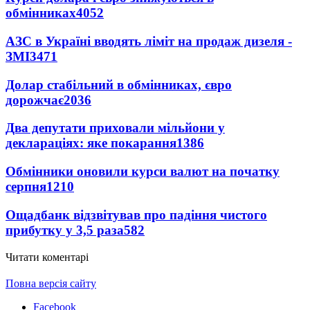
обмінниках
4052
АЗС в Україні вводять ліміт на продаж дизеля -
ЗМІ
3471
Долар стабільний в обмінниках, євро
дорожчає
2036
Два депутати приховали мільйони у
деклараціях: яке покарання
1386
Обмінники оновили курси валют на початку
серпня
1210
Ощадбанк відзвітував про падіння чистого
прибутку у 3,5 раза
582
Читати коментарі
Повна версія сайту
Facebook