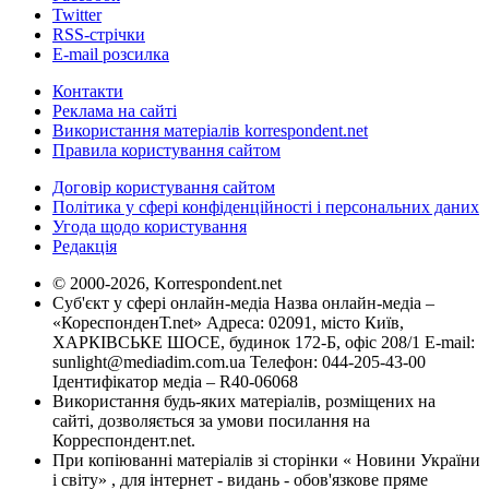
Twitter
RSS-стрічки
E-mail розсилка
Контакти
Реклама на сайті
Використання матеріалів korrespondent.net
Правила користування сайтом
Договір користування сайтом
Політика у сфері конфіденційності і персональних даних
Угода щодо користування
Редакція
© 2000-2026, Korrespondent.net
Суб'єкт у сфері онлайн-медіа Назва онлайн-медіа –
«КореспонденТ.net» Адреса: 02091, місто Київ,
ХАРКІВСЬКЕ ШОСЕ, будинок 172-Б, офіс 208/1 E-mail:
sunlight@mediadim.com.ua
Телефон: 044-205-43-00
Ідентифікатор медіа – R40-06068
Використання будь-яких матеріалів, розміщених на
сайті, дозволяється за умови посилання на
Корреспондент.net.
При копіюванні матеріалів зі сторінки « Новини України
і світу» , для інтернет - видань - обов'язкове пряме