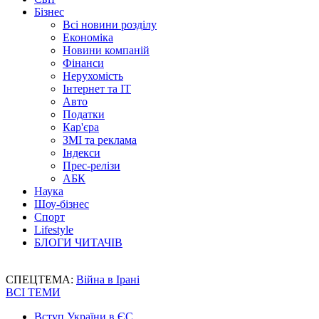
Бізнес
Всі новини розділу
Економіка
Новини компаній
Фінанси
Нерухомість
Інтернет та IT
Авто
Податки
Кар'єра
ЗМІ та реклама
Індекси
Прес-релізи
АБК
Наука
Шоу-бізнес
Спорт
Lifestyle
БЛОГИ ЧИТАЧІВ
СПЕЦТЕМА:
Війна в Ірані
ВСІ ТЕМИ
Вступ України в ЄС