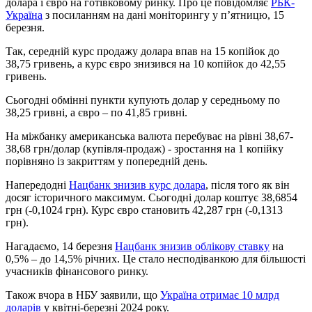
долара і євро на готівковому ринку. Про це повідомляє
РБК-
Україна
з посиланням на дані моніторингу у п’ятницю, 15
березня.
Так, середній курс продажу долара впав на 15 копійок до
38,75 гривень, а курс євро знизився на 10 копійок до 42,55
гривень.
Сьогодні обмінні пункти купують долар у середньому по
38,25 гривні, а євро – по 41,85 гривні.
На міжбанку американська валюта перебуває на рівні 38,67-
38,68 грн/долар (купівля-продаж) - зростання на 1 копійку
порівняно із закриттям у попередній день.
Напередодні
Нацбанк знизив курс долара
, після того як він
досяг історичного максимум. Сьогодні долар коштує 38,6854
грн (-0,1024 грн). Курс євро становить 42,287 грн (-0,1313
грн).
Нагадаємо, 14 березня
Нацбанк знизив облікову ставку
на
0,5% – до 14,5% річних. Це стало несподіванкою для більшості
учасників фінансового ринку.
Також вчора в НБУ заявили, що
Україна отримає 10 млрд
доларів
у квітні-березні 2024 року.