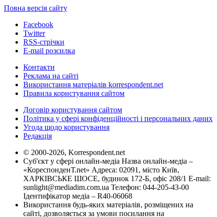
Повна версія сайту
Facebook
Twitter
RSS-стрічки
E-mail розсилка
Контакти
Реклама на сайті
Використання матеріалів korrespondent.net
Правила користування сайтом
Договір користування сайтом
Політика у сфері конфіденційності і персональних даних
Угода щодо користування
Редакція
© 2000-2026, Korrespondent.net
Суб'єкт у сфері онлайн-медіа Назва онлайн-медіа –
«КореспонденТ.net» Адреса: 02091, місто Київ,
ХАРКІВСЬКЕ ШОСЕ, будинок 172-Б, офіс 208/1 E-mail:
sunlight@mediadim.com.ua
Телефон: 044-205-43-00
Ідентифікатор медіа – R40-06068
Використання будь-яких матеріалів, розміщених на
сайті, дозволяється за умови посилання на