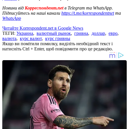
Новини від
Корреспондент.net
в Telegram та WhatsApp.
Підписуйтесь на наші канали
https://t.me/korrespondentnet
та
WhatsApp
Читайте Korrespondent.net в Google News
ТЕГИ:
Украина
,
валютный рынок
,
гривна
,
доллар
,
евро
,
валюта
,
курс валют
,
курс гривны
Якщо ви помітили помилку, виділіть необхідний текст і
натисніть Ctrl + Enter, щоб повідомити про це редакцію.