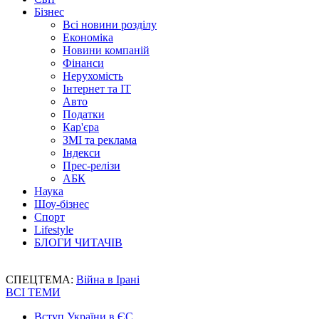
Бізнес
Всі новини розділу
Економіка
Новини компаній
Фінанси
Нерухомість
Інтернет та IT
Авто
Податки
Кар'єра
ЗМІ та реклама
Індекси
Прес-релізи
АБК
Наука
Шоу-бізнес
Спорт
Lifestyle
БЛОГИ ЧИТАЧІВ
СПЕЦТЕМА:
Війна в Ірані
ВСІ ТЕМИ
Вступ України в ЄС