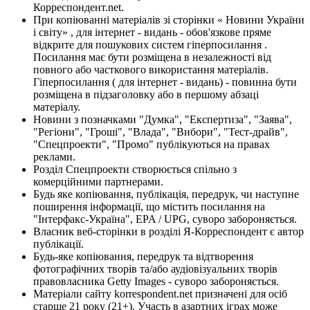
Корреспондент.net.
При копіюванні матеріалів зі сторінки « Новини України
і світу» , для інтернет - видань - обов'язкове пряме
відкрите для пошукових систем гіперпосилання .
Посилання має бути розміщена в незалежності від
повного або часткового використання матеріалів.
Гіперпосилання ( для інтернет - видань) - повинна бути
розміщена в підзаголовку або в першому абзаці
матеріалу.
Новини з позначками "Думка", "Експертиза", "Заява",
"Регіони", "Гроші", "Влада", "Вибори", "Тест-драйв",
"Спецпроекти", "Промо" публікуються на правах
реклами.
Розділ Спецпроекти створюється спільно з
комерційними партнерами.
Будь яке копіювання, публікація, передрук, чи наступне
поширення інформації, що містить посилання на
"Інтерфакс-Україна", EPA / UPG, суворо забороняється.
Власник веб-сторінки в розділі Я-Корреспондент є автор
публікації.
Будь-яке копіювання, передрук та відтворення
фотографічних творів та/або аудіовізуальних творів
правовласника Getty Images - суворо забороняється.
Матеріали сайту korrespondent.net призначені для осіб
старше 21 року (21+). Участь в азартних іграх може