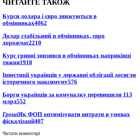
ЧИТАЙТЕ ТАКОЖ
Курси долара і євро знижуються в
обмінниках
4062
Долар стабільний в обмінниках, євро
дорожчає
2210
Курс гривні знизився в обмінниках наприкінці
тижня
1918
Інвестиції українців у державні облігації досягли
історичного максимуму
576
Борги українців за комуналку перевищили 113
млрд
552
Гроші
Як ФОП оптимізувати витрати в умовах
фіскалізації
407
Читати коментарі