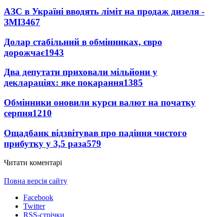
АЗС в Україні вводять ліміт на продаж дизеля -
ЗМІ
3467
Долар стабільний в обмінниках, євро
дорожчає
1943
Два депутати приховали мільйони у
деклараціях: яке покарання
1385
Обмінники оновили курси валют на початку
серпня
1210
Ощадбанк відзвітував про падіння чистого
прибутку у 3,5 раза
579
Читати коментарі
Повна версія сайту
Facebook
Twitter
RSS-стрічки