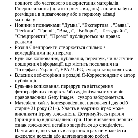
повного або часткового використання матеріалів.
Гіперпосилання ( для інтернет - видань) - повинна бути
розміщена в підзаголовку або в першому абзаці
матеріалу.
Новини з позначками "Думка", "Експертиза", "Заява",
"Регіони", "Гроші", "Влада", "Вибори", "Тест-драйв",
"Спецпроекти", "Промо" публікуються на правах
реклами.
Розділ Спецпроекти створюється спільно з
комерційними партнерами.
Будь яке копіювання, публікація, передрук, чи наступне
поширення інформації, що містить посилання на
"Інтерфакс-Україна", EPA / UPG, суворо забороняється.
Власник веб-сторінки в розділі Я-Корреспондент є автор
публікації.
Будь-яке копіювання, передрук та відтворення
фотографічних творів та/або аудіовізуальних творів
правовласника Getty Images - суворо забороняється.
Матеріали сайту korrespondent.net призначені для осіб
старше 21 року (21+). Участь в азартних іграх може
викликати ігрову залежність. Дотримуйтесь правил
(принципів) відповідальної гри. При виявленні перших
ознак залежності негайно зверніться до спеціаліста.
Пам'ятайте, що участь в азартних іграх не може бути
джерелом доходів або альтернативою роботі.