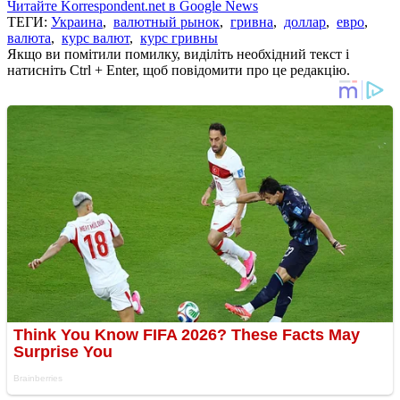
Читайте Korrespondent.net в Google News
ТЕГИ:
Украина
,
валютный рынок
,
гривна
,
доллар
,
евро
,
валюта
,
курс валют
,
курс гривны
Якщо ви помітили помилку, виділіть необхідний текст і
натисніть Ctrl + Enter, щоб повідомити про це редакцію.