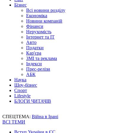
Бізнес
Всі новини розділу
Економіка
Новини компаній
Фінанси
Нерухомість
Інтернет та IT
Авто
Податки
Кар'єра
ЗМІ та реклама
Індекси
Прес-релізи
АБК
Наука
Шоу-бізнес
Спорт
Lifestyle
БЛОГИ ЧИТАЧІВ
СПЕЦТЕМА:
Війна в Ірані
ВСІ ТЕМИ
Вступ України в ЄС