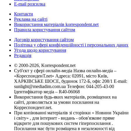
E-mail розсилка
Контакти
Реклама на сайті
Використання матеріалів korrespondent.net
Правила користування сайтом
Договір користування сайтом
Політика у сфері конфіденційності і персональних даних
Угода щодо користування
Редакція
© 2000-2026, Korrespondent.net
Суб'єкт у сфері онлайн-медіа Назва онлайн-медіа –
«КореспонденТ.net» Адреса: 02091, місто Київ,
ХАРКІВСЬКЕ ШОСЕ, будинок 172-Б, офіс 208/1 E-mail:
sunlight@mediadim.com.ua
Телефон: 044-205-43-00
Ідентифікатор медіа – R40-06068
Використання будь-яких матеріалів, розміщених на
сайті, дозволяється за умови посилання на
Корреспондент.net.
При копіюванні матеріалів зі сторінки « Новини України
і світу» , для інтернет - видань - обов'язкове пряме
відкрите для пошукових систем гіперпосилання .
Посилання має бути розміщена в незалежності від