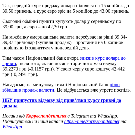
Так, середній курс продажу долара піднявся на 15 копійок до
39,50 гривень, а курс євро зріс на 5 копійок до 43,00 гривень.
Сьогодні обмінні пункти купують долар у середньому по
39,00 грн, а євро – по 42,30 грн.
На міжбанку американська валюта перебуває на рівні 39,34-
39,37 грн/долар (купівля-продаж) – зростання на 6 копійок
порівняно із закриттям у попередній день.
Тим часом Національний банк вчора
знизив курс долара до
гривні
, після того, як він досяг історичного максимуму –
39,2273 грн (-0,1157 грн). У свою чергу євро коштує 42,442
грн (-0,2491 грн).
Нагадаємо, на минулому тижні Національний банк
різко
збільшив продаж валюти
. Це відбувається вже утретє поспіль.
НБУ припустив відмову від прив’язки курсу гривні до
долара
Новини від
Корреспондент.net
в Telegram та WhatsApp.
Підписуйтесь на наші канали
https://t.me/korrespondentnet
та
WhatsApp