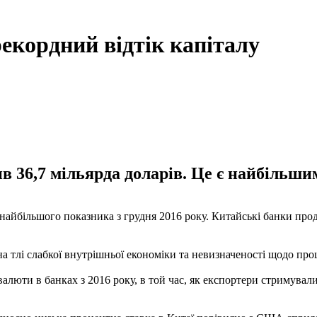
рекордний відтік капіталу
ив 36,7 мільярда доларів. Це є найбільши
 найбільшого показника з грудня 2016 року. Китайські банки про
на тлі слабкої внутрішньої економіки та невизначеності щодо п
валюти в банках з 2016 року, в той час, як експортери стримувал