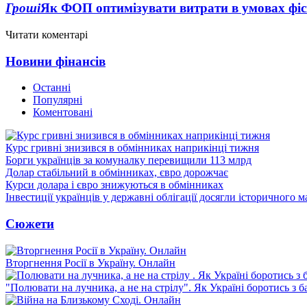
Гроші
Як ФОП оптимізувати витрати в умовах фіск
Читати коментарі
Новини фінансів
Останні
Популярні
Коментовані
Курс гривні знизився в обмінниках наприкінці тижня
Борги українців за комуналку перевищили 113 млрд
Долар стабільний в обмінниках, євро дорожчає
Курси долара і євро знижуються в обмінниках
Інвестиції українців у державні облігації досягли історичного
Сюжети
Вторгнення Росії в Україну. Онлайн
"Полювати на лучника, а не на стрілу". Як Україні боротись з 