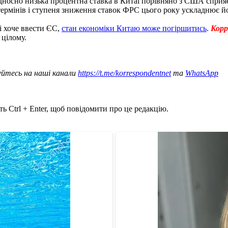
ідносно низька процентна ставка в Китаї порівняно з США сприя
термінів і ступеня зниження ставок ФРС цього року ускладнює йо
і хоче ввести ЄС,
стан економіки Китаю може погіршитись
.
Корр
 цілому.
уйтесь на наші канали
https://t.me/korrespondentnet
та
WhatsApp
ь Ctrl + Enter, щоб повідомити про це редакцію.