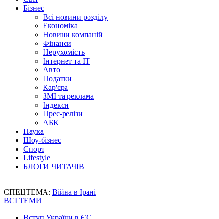
Бізнес
Всі новини розділу
Економіка
Новини компаній
Фінанси
Нерухомість
Інтернет та IT
Авто
Податки
Кар'єра
ЗМІ та реклама
Індекси
Прес-релізи
АБК
Наука
Шоу-бізнес
Спорт
Lifestyle
БЛОГИ ЧИТАЧІВ
СПЕЦТЕМА:
Війна в Ірані
ВСІ ТЕМИ
Вступ України в ЄС