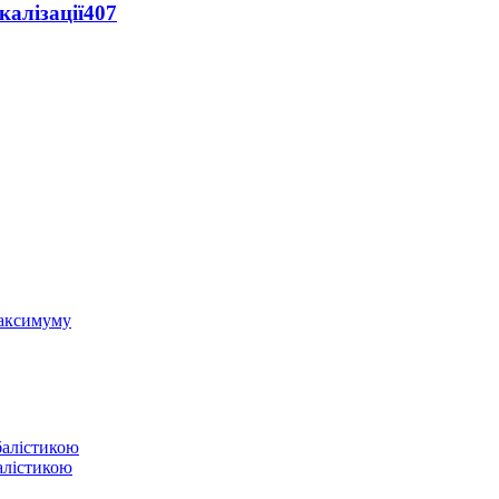
алізації
407
 максимуму
балістикою