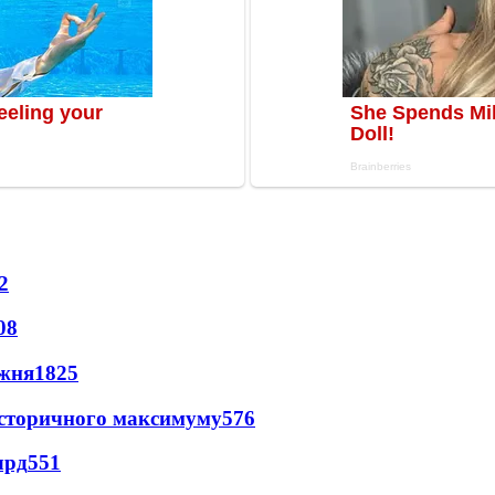
2
08
ижня
1825
и історичного максимуму
576
лрд
551