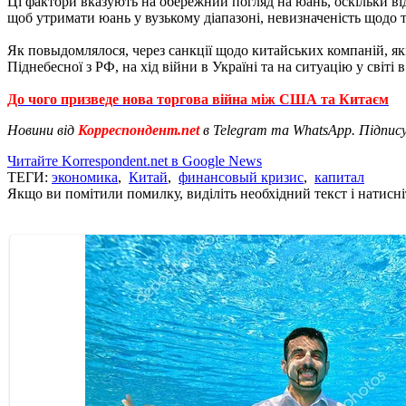
Ці фактори вказують на обережний погляд на юань, оскільки в
щоб утримати юань у вузькому діапазоні, невизначеність щодо 
Як повыдомлялося, через санкції щодо китайських компаній, як
Піднебесної з РФ, на хід війни в Україні та на ситуацію у світі в
До чого призведе нова торгова війна між США та Китаєм
Новини від
Корреспондент.net
в Telegram та WhatsApp. Підпис
Читайте Korrespondent.net в Google News
ТЕГИ:
экономика
,
Китай
,
финансовый кризис
,
капитал
Якщо ви помітили помилку, виділіть необхідний текст і натисніт