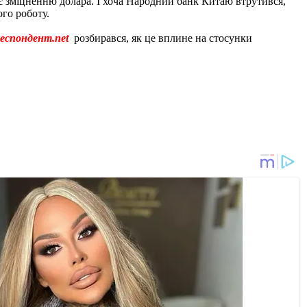
є зміцненню долара. І хоча Народний банк Китаю втрутився,
го роботу.
еспондент.net
розбирався, як це вплине на стосунки