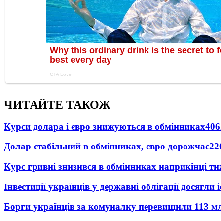
ЧИТАЙТЕ ТАКОЖ
Курси долара і євро знижуються в обмінниках
406
Долар стабільний в обмінниках, євро дорожчає
22
Курс гривні знизився в обмінниках наприкінці т
Інвестиції українців у державні облігації досягл
Борги українців за комуналку перевищили 113 м