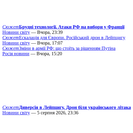
Сюжет
Брудні технології. Атаки РФ на вибори у Франції
Новини світу
— Вчора, 23:39
Сюжет
Ескалація для Європи. Російський дрон в Лейпцигу
Новини світу
— Вчора, 17:07
Сюжет
Зміни в армії РФ: що стоїть за рішенням Путіна
Росія новини
— Вчора, 15:20
Сюжет
Диверсія в Лейпцигу. Дрон біля українського літака
Новини світу
— 5 серпня 2026, 23:36