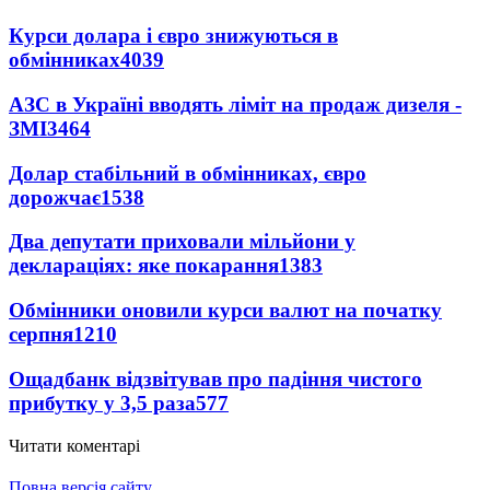
Курси долара і євро знижуються в
обмінниках
4039
АЗС в Україні вводять ліміт на продаж дизеля -
ЗМІ
3464
Долар стабільний в обмінниках, євро
дорожчає
1538
Два депутати приховали мільйони у
деклараціях: яке покарання
1383
Обмінники оновили курси валют на початку
серпня
1210
Ощадбанк відзвітував про падіння чистого
прибутку у 3,5 раза
577
Читати коментарі
Повна версія сайту