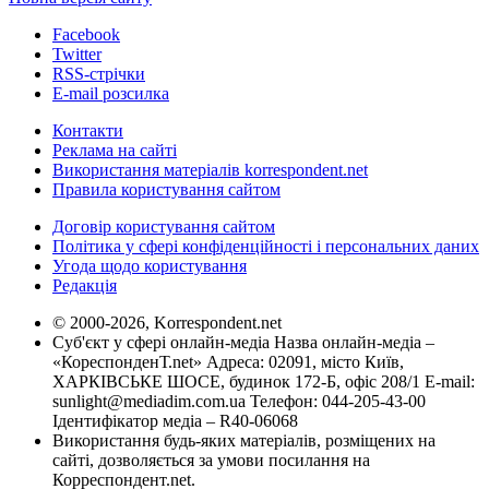
Facebook
Twitter
RSS-стрічки
E-mail розсилка
Контакти
Реклама на сайті
Використання матеріалів korrespondent.net
Правила користування сайтом
Договір користування сайтом
Політика у сфері конфіденційності і персональних даних
Угода щодо користування
Редакція
© 2000-2026, Korrespondent.net
Суб'єкт у сфері онлайн-медіа Назва онлайн-медіа –
«КореспонденТ.net» Адреса: 02091, місто Київ,
ХАРКІВСЬКЕ ШОСЕ, будинок 172-Б, офіс 208/1 E-mail:
sunlight@mediadim.com.ua
Телефон: 044-205-43-00
Ідентифікатор медіа – R40-06068
Використання будь-яких матеріалів, розміщених на
сайті, дозволяється за умови посилання на
Корреспондент.net.