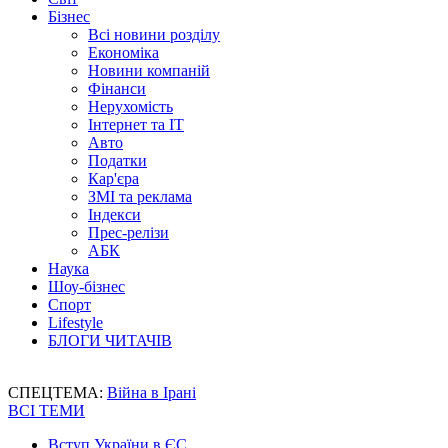
Бізнес
Всі новини розділу
Економіка
Новини компаній
Фінанси
Нерухомість
Інтернет та IT
Авто
Податки
Кар'єра
ЗМІ та реклама
Індекси
Прес-релізи
АБК
Наука
Шоу-бізнес
Спорт
Lifestyle
БЛОГИ ЧИТАЧІВ
СПЕЦТЕМА:
Війна в Ірані
ВСІ ТЕМИ
Вступ України в ЄС