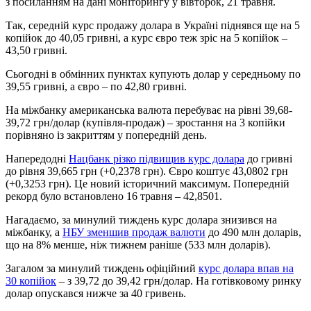
з посиланням на дані моніторингу у вівторок, 21 травня.
Так, середній курс продажу долара в Україні піднявся ще на 5
копійок до 40,05 гривні, а курс євро теж зріс на 5 копійок –
43,50 гривні.
Сьогодні в обмінних пунктах купують долар у середньому по
39,55 гривні, а євро – по 42,80 гривні.
На міжбанку американська валюта перебуває на рівні 39,68-
39,72 грн/долар (купівля-продаж) – зростання на 3 копійки
порівняно із закриттям у попередній день.
Напередодні
Нацбанк різко підвищив курс долара
до гривні
до рівня 39,665 грн (+0,2378 грн). Євро коштує 43,0802 грн
(+0,3253 грн). Це новий історичний максимум. Попередній
рекорд було встановлено 16 травня – 42,8501.
Нагадаємо, за минулий тиждень курс долара знизився на
міжбанку, а
НБУ зменшив продаж валюти
до 490 млн доларів,
що на 8% менше, ніж тижнем раніше (533 млн доларів).
Загалом за минулий тиждень офіційний
курс долара впав на
30 копійок
– з 39,72 до 39,42 грн/долар. На готівковому ринку
долар опускався нижче за 40 гривень.