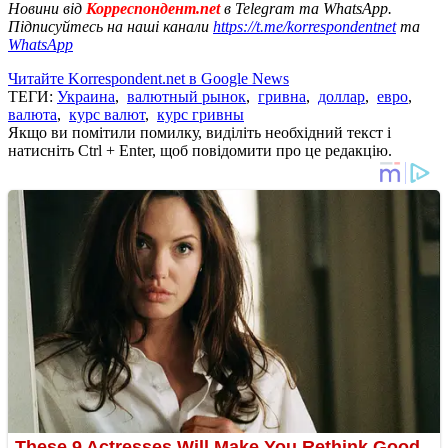
Новини від
Корреспондент.net
в Telegram та WhatsApp.
Підписуйтесь на наші канали
https://t.me/korrespondentnet
та
WhatsApp
Читайте Korrespondent.net в Google News
ТЕГИ:
Украина
,
валютный рынок
,
гривна
,
доллар
,
евро
,
валюта
,
курс валют
,
курс гривны
Якщо ви помітили помилку, виділіть необхідний текст і
натисніть Ctrl + Enter, щоб повідомити про це редакцію.