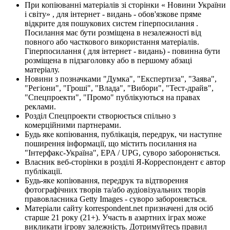
При копіюванні матеріалів зі сторінки « Новини України
і світу» , для інтернет - видань - обов'язкове пряме
відкрите для пошукових систем гіперпосилання .
Посилання має бути розміщена в незалежності від
повного або часткового використання матеріалів.
Гіперпосилання ( для інтернет - видань) - повинна бути
розміщена в підзаголовку або в першому абзаці
матеріалу.
Новини з позначками "Думка", "Експертиза", "Заява",
"Регіони", "Гроші", "Влада", "Вибори", "Тест-драйв",
"Спецпроекти", "Промо" публікуються на правах
реклами.
Розділ Спецпроекти створюється спільно з
комерційними партнерами.
Будь яке копіювання, публікація, передрук, чи наступне
поширення інформації, що містить посилання на
"Інтерфакс-Україна", EPA / UPG, суворо забороняється.
Власник веб-сторінки в розділі Я-Корреспондент є автор
публікації.
Будь-яке копіювання, передрук та відтворення
фотографічних творів та/або аудіовізуальних творів
правовласника Getty Images - суворо забороняється.
Матеріали сайту korrespondent.net призначені для осіб
старше 21 року (21+). Участь в азартних іграх може
викликати ігрову залежність. Дотримуйтесь правил