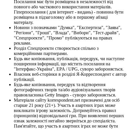
Посилання має бути розміщена в незалежності від
повного або часткового використання матеріалів.
Гіперпосилання ( для інтернет - видань) - повинна бути
розміщена в підзаголовку або в першому абзаці
матеріалу.
Новини з позначками "Думка", "Експертиза", "Заява",
"Регіони", "Гроші", "Влада", "Вибори", "Тест-драйв",
"Спецпроекти", "Промо" публікуються на правах
реклами.
Розділ Спецпроекти створюється спільно з
комерційними партнерами.
Будь яке копіювання, публікація, передрук, чи наступне
поширення інформації, що містить посилання на
"Інтерфакс-Україна", EPA / UPG, суворо забороняється.
Власник веб-сторінки в розділі Я-Корреспондент є автор
публікації.
Будь-яке копіювання, передрук та відтворення
фотографічних творів та/або аудіовізуальних творів
правовласника Getty Images - суворо забороняється.
Матеріали сайту korrespondent.net призначені для осіб
старше 21 року (21+). Участь в азартних іграх може
викликати ігрову залежність. Дотримуйтесь правил
(принципів) відповідальної гри. При виявленні перших
ознак залежності негайно зверніться до спеціаліста.
Пам'ятайте, що участь в азартних іграх не може бути