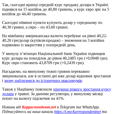
Так, сьогодні вранці середній курс продажу долара в Україні
піднявся на 15 копійок до 40,80 гривень, а курс євро зріс на 5
копійок до 44,40 гривень.
Сьогодні обмінні пункти купують долар у середньому по
40,30 гривні, а євро – по 43,60 гривні.
На міжбанку американська валюта перебуває на рівні 40,22-
40,26 грн/долар (купівля-продаж) – зниження на 3 копійки
порівняно із закриттям у попередній день.
У минулу п’ятницю Національний банк України підвищив
курс долара на понеділок до рівня 40,2485 грн (+0,0948 грн).
Курс євро становить 43,8709 грн (+0,2439 грн).
Нагадаємо, на минулому тижні гривня переважно
зміцнювалася, але в останні дні вже долар відновив зростання
і
знову наблизився до історичних максимумів
.
Також у Нацбанку пояснили
причини різкого зростання курсу
долара
у травні. За даними регулятора, у минулому місяці
попит на валюту підскочив на 41%.
Новини від
Корреспондент.net
в Telegram та WhatsApp.
Підписуйтесь на наші канали
https://t.me/korrespondentnet
та