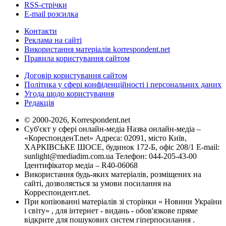
RSS-стрічки
E-mail розсилка
Контакти
Реклама на сайті
Використання матеріалів korrespondent.net
Правила користування сайтом
Договір користування сайтом
Політика у сфері конфіденційності і персональних даних
Угода щодо користування
Редакція
© 2000-2026, Korrespondent.net
Суб'єкт у сфері онлайн-медіа Назва онлайн-медіа –
«КореспонденТ.net» Адреса: 02091, місто Київ,
ХАРКІВСЬКЕ ШОСЕ, будинок 172-Б, офіс 208/1 E-mail:
sunlight@mediadim.com.ua
Телефон: 044-205-43-00
Ідентифікатор медіа – R40-06068
Використання будь-яких матеріалів, розміщених на
сайті, дозволяється за умови посилання на
Корреспондент.net.
При копіюванні матеріалів зі сторінки « Новини України
і світу» , для інтернет - видань - обов'язкове пряме
відкрите для пошукових систем гіперпосилання .