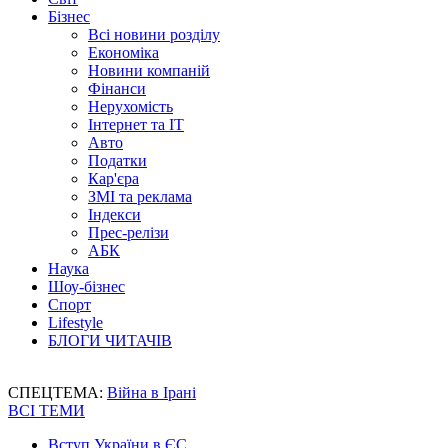
Бізнес
Всі новини розділу
Економіка
Новини компаній
Фінанси
Нерухомість
Інтернет та IT
Авто
Податки
Кар'єра
ЗМІ та реклама
Індекси
Прес-релізи
АБК
Наука
Шоу-бізнес
Спорт
Lifestyle
БЛОГИ ЧИТАЧІВ
СПЕЦТЕМА:
Війна в Ірані
ВСІ ТЕМИ
Вступ України в ЄС