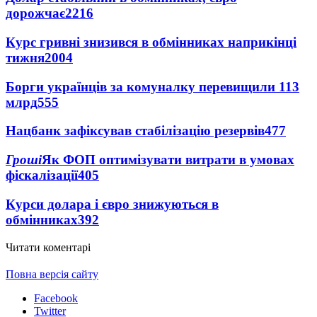
дорожчає
2216
Курс гривні знизився в обмінниках наприкінці
тижня
2004
Борги українців за комуналку перевищили 113
млрд
555
Нацбанк зафіксував стабілізацію резервів
477
Гроші
Як ФОП оптимізувати витрати в умовах
фіскалізації
405
Курси долара і євро знижуються в
обмінниках
392
Читати коментарі
Повна версія сайту
Facebook
Twitter