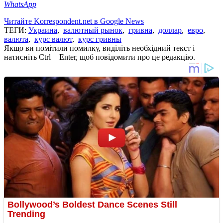
WhatsApp
Читайте Korrespondent.net в Google News
ТЕГИ:
Украина
,
валютный рынок
,
гривна
,
доллар
,
евро
,
валюта
,
курс валют
,
курс гривны
Якщо ви помітили помилку, виділіть необхідний текст і
натисніть Ctrl + Enter, щоб повідомити про це редакцію.