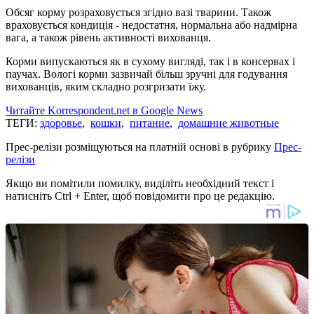
Обсяг корму розраховується згідно вазі тварини. Також
враховується кондиція - недостатня, нормальна або надмірна
вага, а також рівень активності вихованця.
Корми випускаються як в сухому вигляді, так і в консервах і
паучах. Вологі корми зазвичай більш зручні для годування
вихованців, яким складно розгризати їжу.
Читайте Korrespondent.net в Google News
ТЕГИ:
здоровье
,
кошки
,
питание
,
домашние животные
Прес-релізи розміщуються на платній основі в рубрику
Прес-
релізи
Якщо ви помітили помилку, виділіть необхідний текст і
натисніть Ctrl + Enter, щоб повідомити про це редакцію.