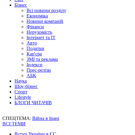
Бізнес
Всі новини розділу
Економіка
Новини компаній
Фінанси
Нерухомість
Інтернет та IT
Авто
Податки
Кар'єра
ЗМІ та реклама
Індекси
Прес-релізи
АБК
Наука
Шоу-бізнес
Спорт
Lifestyle
БЛОГИ ЧИТАЧІВ
СПЕЦТЕМА:
Війна в Ірані
ВСІ ТЕМИ
Вступ України в ЄС