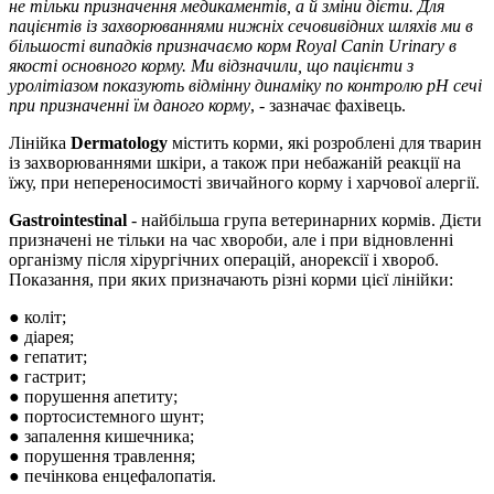
не тільки призначення медикаментів, а й зміни дієти. Для
пацієнтів із захворюваннями нижніх сечовивідних шляхів ми в
більшості випадків призначаємо корм Royal Canin Urinary в
якості основного корму. Ми відзначили, що пацієнти з
уролітіазом показують відмінну динаміку по контролю рН сечі
при призначенні їм даного корму
, - зазначає фахівець.
Лінійка
Dermatology
містить корми, які розроблені для тварин
із захворюваннями шкіри, а також при небажаній реакції на
їжу, при непереносимості звичайного корму і харчової алергії.
Gastrointestinal
- найбільша група ветеринарних кормів. Дієти
призначені не тільки на час хвороби, але і при відновленні
організму після хірургічних операцій, анорексії і хвороб.
Показання, при яких призначають різні корми цієї лінійки:
● коліт;
● діарея;
● гепатит;
● гастрит;
● порушення апетиту;
● портосистемного шунт;
● запалення кишечника;
● порушення травлення;
● печінкова енцефалопатія.