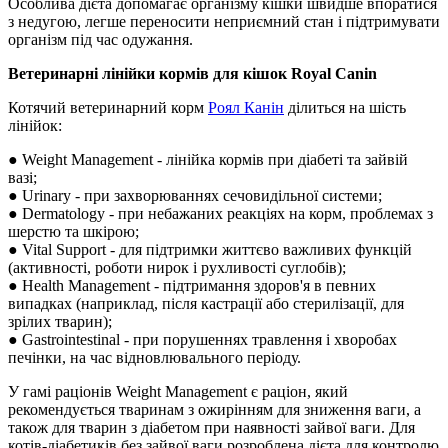
Особлива дієта допомагає організму кішки швидше впоратися
з недугою, легше переносити неприємний стан і підтримувати
організм під час одужання.
Ветеринарні лінійки кормів для кішок Royal Canin
Котячий ветеринарний корм
Роял Канін
ділиться на шість
лінійок:
● Weight Management - лінійка кормів при діабеті та зайвій
вазі;
● Urinary - при захворюваннях сечовидільної системи;
● Dermatology - при небажаних реакціях на корм, проблемах з
шерстю та шкірою;
● Vital Support - для підтримки життєво важливих функцій
(активності, роботи нирок і рухливості суглобів);
● Health Management - підтримання здоров'я в певних
випадках (наприклад, після кастрації або стерилізації, для
зрілих тварин);
● Gastrointestinal - при порушеннях травлення і хворобах
печінки, на час відновлювального періоду.
У гамі раціонів Weight Management є раціон, який
рекомендується тваринам з ожирінням для зниження ваги, а
також для тварин з діабетом при наявності зайвої ваги. Для
котів-діабетиків без зайвої ваги розроблена дієта для контролю