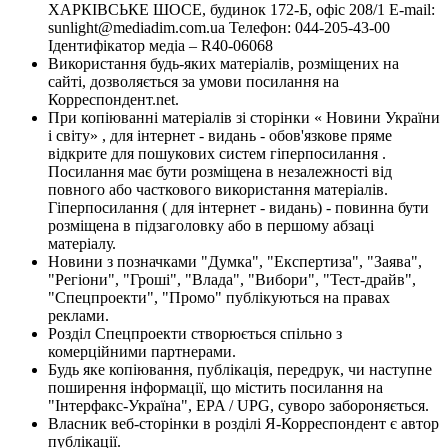
ХАРКІВСЬКЕ ШОСЕ, будинок 172-Б, офіс 208/1 E-mail:
sunlight@mediadim.com.ua
Телефон: 044-205-43-00
Ідентифікатор медіа – R40-06068
Використання будь-яких матеріалів, розміщених на
сайті, дозволяється за умови посилання на
Корреспондент.net.
При копіюванні матеріалів зі сторінки « Новини України
і світу» , для інтернет - видань - обов'язкове пряме
відкрите для пошукових систем гіперпосилання .
Посилання має бути розміщена в незалежності від
повного або часткового використання матеріалів.
Гіперпосилання ( для інтернет - видань) - повинна бути
розміщена в підзаголовку або в першому абзаці
матеріалу.
Новини з позначками "Думка", "Експертиза", "Заява",
"Регіони", "Гроші", "Влада", "Вибори", "Тест-драйв",
"Спецпроекти", "Промо" публікуються на правах
реклами.
Розділ Спецпроекти створюється спільно з
комерційними партнерами.
Будь яке копіювання, публікація, передрук, чи наступне
поширення інформації, що містить посилання на
"Інтерфакс-Україна", EPA / UPG, суворо забороняється.
Власник веб-сторінки в розділі Я-Корреспондент є автор
публікації.