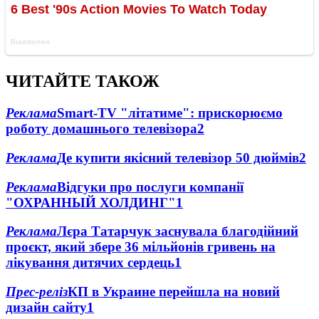
ЧИТАЙТЕ ТАКОЖ
Реклама
Smart-TV "літатиме": прискорюємо
роботу домашнього телевізора
2
Реклама
Де купити якісний телевізор 50 дюймів
2
Реклама
Відгуки про послуги компанії
"ОХРАННЫЙ ХОЛДИНГ"
1
Реклама
Лєра Татарчук заснувала благодійний
проєкт, який збере 36 мільйонів гривень на
лікування дитячих сердець
1
Прес-реліз
КП в Украине перейшла на новий
дизайн сайту
1