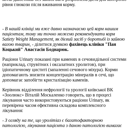
рівня глюкози після вживання корму.
-
В нашій клініці ми вже давно назначаємо цей корм нашим
пацієнтам, тому ми точно можемо рекомендувати корм
Satiety Weight Management, як дієвий засіб у боротьбі із зайвою
вагою тварин,
- ділитися думкою
фахівець клініки "Пан
Коцький" Анастасія Боднарюк.
Раціони Urinary показані при каменях в сечовидільної системи
(наприклад, струвітних і оксалатних уролитов), при
ідіопатичному циститі (запаленні сечового міхура). Корми
допомагають знизити концентрацію мінералів в сечі, що
допомагає запобігти кристалізацію каменів.
Керівник відділення нефрології та урології київської ВК
«Зоолюкс» Віталій Москаленко говорить, що в процесі
лікування часто використовуються раціони Urinary, як
перевірена часом ефективна складова комплексного
лікування:
-
З огляду на те, що уролітіаз є багатофакторною
патологією, лікування пацієнта з даною патологією вимагає