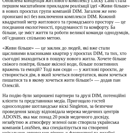
Оновлена концепція житлового комплексу Lucky Land стала
першим масштабним прикладом реалізації ідеї «Живи більше»
в нових проєктах групи компаній DIM. Загалом же нею
пронизані всі без виключення комплекси DIM. Кожний
квадратний метр житлового та громадського простору — це
поєднання екологічності, продуманості та комфорту. Ба
більше, це зміст життя та роботи великої команди однодумців,
об’єднаних спільною метою.
«Живи більше» — це заклик до людей, які вже стали
щасливими власниками квартир у проєктах DIM, та тих, хто
сьогодні знаходиться в пошуку нового житла. Хочете більше
свіжого повітря, більше якісної води, більше позитивних
вражень та емоцій? Тоді вам сюди — у житлові проєкти, де
створюється дім, в який хочеться повертатися, яким хочеться
пишатися та в якому хочеться жити більше!» — додав пан
Олексій.
На подію були запрошені партнери та друзі DIM, потенційні
клієнти та представники медіа. Пригощало гостей
односолодове шотландське віскі Singleton, за безпечне
проведення заходу відповідала мережа медичних центрів
ADONIS, яка має понад 20 років медичного досвіду,
незабутню ж атмосферу зеленої оази створила українська
компанія LoraShen, яка спеціалізується на створенні
унікальних авторських рішень у флористиці та дизайні.