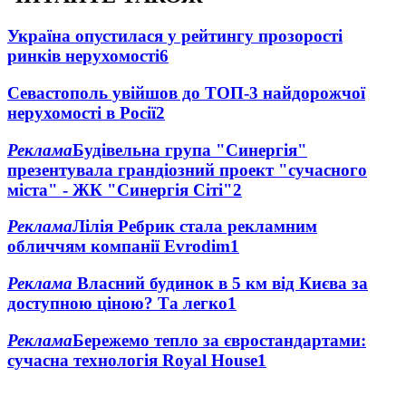
Україна опустилася у рейтингу прозорості
ринків нерухомості
6
Севастополь увійшов до ТОП-3 найдорожчої
нерухомості в Росії
2
Реклама
Будівельна група "Синергія"
презентувала грандіозний проект "сучасного
міста" - ЖК "Синергія Сіті"
2
Реклама
Лілія Ребрик стала рекламним
обличчям компанії Evrodim
1
Реклама
Власний будинок в 5 км від Києва за
доступною ціною? Та легко
1
Реклама
Бережемо тепло за євростандартами:
сучасна технологія Royal House
1