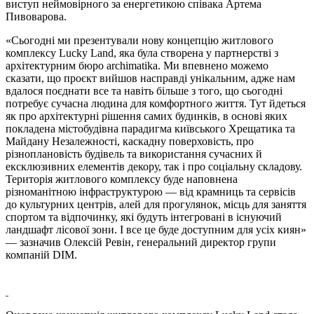
виступ неймовірного за енергетикою співака Артема
Пивоварова.
«Сьогодні ми презентували нову концепцію житлового
комплексу Lucky Land, яка була створена у партнерстві з
архітектурним бюро archimatika. Ми впевнено можемо
сказати, що проєкт вийшов насправді унікальним, адже нам
вдалося поєднати все та навіть більше з того, що сьогодні
потребує сучасна людина для комфортного життя. Тут йдеться
як про архітектурні рішення самих будинків, в основі яких
покладена містобудівна парадигма київського Хрещатика та
Майдану Незалежності, каскадну поверховість, про
різноплановість будівель та використання сучасних й
ексклюзивних елементів декору, так і про соціальну складову.
Територія житлового комплексу буде наповнена
різноманітною інфраструктурою — від крамниць та сервісів
до культурних центрів, алей для прогулянок, місць для заняття
спортом та відпочинку, які будуть інтегровані в існуючий
ландшафт лісової зони. І все це буде доступним для усіх киян»
— зазначив Олексій Ревін, генеральний директор групи
компаній DIM.