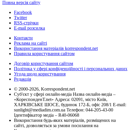
Повна версія сайту
Facebook
Twitter
RSS-стрічки
E-mail розсилка
Контакти
Реклама на сайті
Використання матеріалів korrespondent.net
Правила користування сайтом
Договір користування сайтом
Політика у сфері конфіденційності і персональних даних
Угода щодо користування
Редакція
© 2000-2026, Korrespondent.net
Суб'єкт у сфері онлайн-медіа Назва онлайн-медіа –
«КореспонденТ.net» Адреса: 02091, місто Київ,
ХАРКІВСЬКЕ ШОСЕ, будинок 172-Б, офіс 208/1 E-mail:
sunlight@mediadim.com.ua
Телефон: 044-205-43-00
Ідентифікатор медіа – R40-06068
Використання будь-яких матеріалів, розміщених на
сайті, дозволяється за умови посилання на