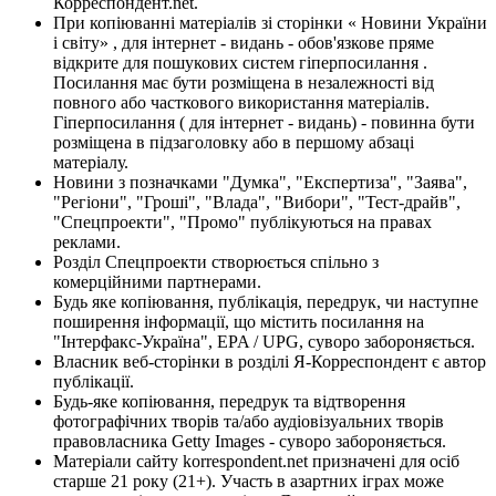
Корреспондент.net.
При копіюванні матеріалів зі сторінки « Новини України
і світу» , для інтернет - видань - обов'язкове пряме
відкрите для пошукових систем гіперпосилання .
Посилання має бути розміщена в незалежності від
повного або часткового використання матеріалів.
Гіперпосилання ( для інтернет - видань) - повинна бути
розміщена в підзаголовку або в першому абзаці
матеріалу.
Новини з позначками "Думка", "Експертиза", "Заява",
"Регіони", "Гроші", "Влада", "Вибори", "Тест-драйв",
"Спецпроекти", "Промо" публікуються на правах
реклами.
Розділ Спецпроекти створюється спільно з
комерційними партнерами.
Будь яке копіювання, публікація, передрук, чи наступне
поширення інформації, що містить посилання на
"Інтерфакс-Україна", EPA / UPG, суворо забороняється.
Власник веб-сторінки в розділі Я-Корреспондент є автор
публікації.
Будь-яке копіювання, передрук та відтворення
фотографічних творів та/або аудіовізуальних творів
правовласника Getty Images - суворо забороняється.
Матеріали сайту korrespondent.net призначені для осіб
старше 21 року (21+). Участь в азартних іграх може