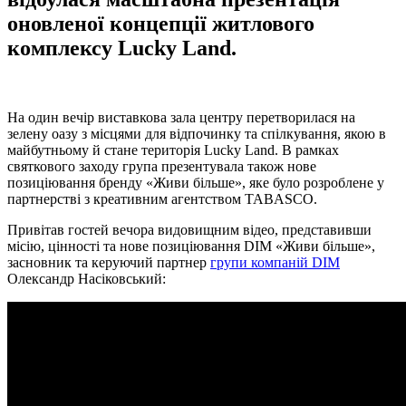
оновленої концепції житлового
комплексу Lucky Land.
На один вечір виставкова зала центру перетворилася на
зелену оазу з місцями для відпочинку та спілкування, якою в
майбутньому й стане територія Lucky Land. В рамках
святкового заходу група презентувала також нове
позиціювання бренду «Живи більше», яке було розроблене у
партнерстві з креативним агентством TABASCO.
Привітав гостей вечора видовищним відео, представивши
місію, цінності та нове позиціювання DIM «Живи більше»,
засновник та керуючий партнер
групи компаній DIM
Олександр Насіковський: