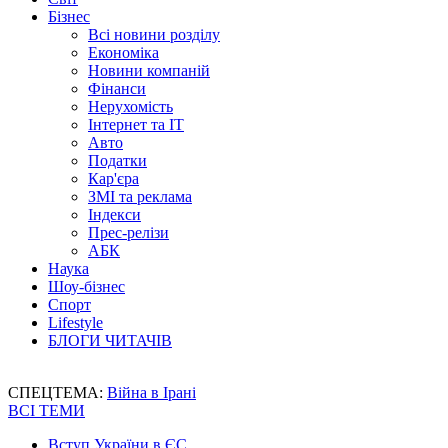
Бізнес
Всі новини розділу
Економіка
Новини компаній
Фінанси
Нерухомість
Інтернет та IT
Авто
Податки
Кар'єра
ЗМІ та реклама
Індекси
Прес-релізи
АБК
Наука
Шоу-бізнес
Спорт
Lifestyle
БЛОГИ ЧИТАЧІВ
СПЕЦТЕМА:
Війна в Ірані
ВСІ ТЕМИ
Вступ України в ЄС