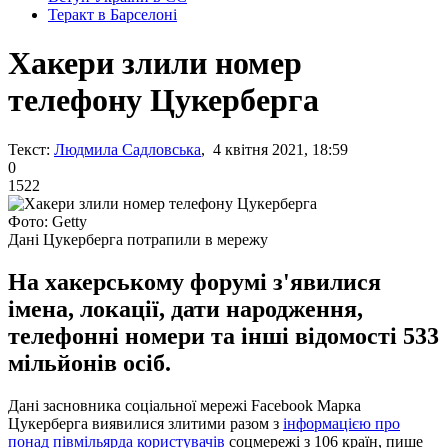
Теракт в Барселоні
Хакери злили номер
телефону Цукерберга
Текст:
Людмила Садловська
, 4 квітня 2021, 18:59
0
1522
Фото: Getty
Дані Цукерберга потрапили в мережу
На хакерському форумі з'явилися
імена, локації, дати народження,
телефонні номери та інші відомості 533
мільйонів осіб.
Дані засновника соціальної мережі Facebook Марка
Цукерберга виявилися злитими разом з
інформацією про
понад півмільярда користувачів
соцмережі з 106 країн, пише