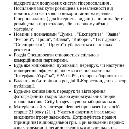
відкрите для пошукових систем гіперпосилання .
Посилання має бути розміщена в незалежності від
повного або часткового використання матеріалів.
Гіперпосилання ( для інтернет - видань) - повинна бути
розміщена в підзаголовку або в першому абзаці
матеріалу.
Новини з позначками "Думка", "Експертиза", "Заява",
"Регіони", "Гроші", "Влада", "Вибори", "Тест-драйв",
"Спецпроекти", "Промо" публікуються на правах
реклами.
Розділ Спецпроекти створюється спільно з
комерційними партнерами.
Будь яке копіювання, публікація, передрук, чи наступне
поширення інформації, що містить посилання на
"Інтерфакс-Україна", EPA / UPG, суворо забороняється.
Власник веб-сторінки в розділі Я-Корреспондент є автор
публікації.
Будь-яке копіювання, передрук та відтворення
фотографічних творів та/або аудіовізуальних творів
правовласника Getty Images - суворо забороняється.
Матеріали сайту korrespondent.net призначені для осіб
старше 21 року (21+). Участь в азартних іграх може
викликати ігрову залежність. Дотримуйтесь правил
(принципів) відповідальної гри. При виявленні перших
ознак залежності негайно зверніться до спеціаліста.