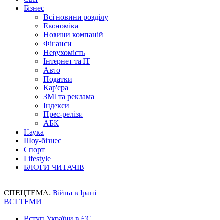
Бізнес
Всі новини розділу
Економіка
Новини компаній
Фінанси
Нерухомість
Інтернет та IT
Авто
Податки
Кар'єра
ЗМІ та реклама
Індекси
Прес-релізи
АБК
Наука
Шоу-бізнес
Спорт
Lifestyle
БЛОГИ ЧИТАЧІВ
СПЕЦТЕМА:
Війна в Ірані
ВСІ ТЕМИ
Вступ України в ЄС