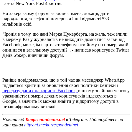
газета New York Post 4 квітня.
На хакерському форумі з'явилися імена, локації, дати
народження, телефонні номери та інші відомості 533
мільйонів осіб.
"Іронія в тому, що дані Марка Цукерберга, на жаль, теж злили
в мережу. Раз у журналістів не виходить домогтися заяви від
Facebook, може, їм варто зателефонувати йому на номер, який
опинився в загальному доступі?", - написав користувач Twitter
Дейв Уокер, вивчивши форум.
Раніше повідомлялося, що в той час як месенджер WhatsApp
піддається критиці за оновлення своєї політики безпеки і
передачу даних на користь Facebook,
в ньому знайшли чергову
уразливість: номери деяких користувачів індексуються в
Google, а значить їх можна знайти у відкритому доступі в
незашифрованому вигляді.
Новини від
Корреспондент.net
в Telegram. Підписуйтесь на
наш канал
https://t.me/korrespondentnet