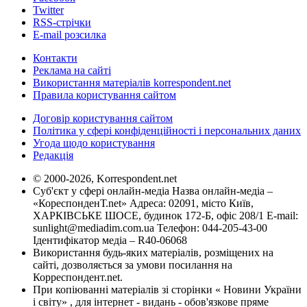
Twitter
RSS-стрічки
E-mail розсилка
Контакти
Реклама на сайті
Використання матеріалів korrespondent.net
Правила користування сайтом
Договір користування сайтом
Політика у сфері конфіденційності і персональних даних
Угода щодо користування
Редакція
© 2000-2026, Korrespondent.net
Суб'єкт у сфері онлайн-медіа Назва онлайн-медіа –
«КореспонденТ.net» Адреса: 02091, місто Київ,
ХАРКІВСЬКЕ ШОСЕ, будинок 172-Б, офіс 208/1 E-mail:
sunlight@mediadim.com.ua
Телефон: 044-205-43-00
Ідентифікатор медіа – R40-06068
Використання будь-яких матеріалів, розміщених на
сайті, дозволяється за умови посилання на
Корреспондент.net.
При копіюванні матеріалів зі сторінки « Новини України
і світу» , для інтернет - видань - обов'язкове пряме