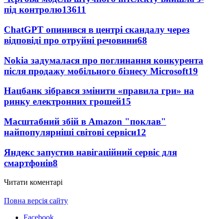
під контролю
13611
ChatGPT опинився в центрі скандалу через
відповіді про отруйні речовини
68
Nokia задумалася про поглинання конкурента
після продажу мобільного бізнесу Microsoft
19
Нацбанк зібрався змінити «правила гри» на
ринку електронних грошей
15
Масштабний збій в Amazon "поклав"
найпопулярніші світові сервіси
12
Яндекс запустив навігаційний сервіс для
смартфонів
8
Читати коментарі
Повна версія сайту
Facebook