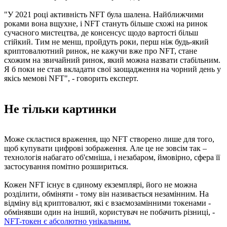
"У 2021 році активність NFT була шалена. Найближчими
роками вона вщухне, і NFT стануть більше схожі на ринок
сучасного мистецтва, де консенсус щодо вартості більш
стійкий. Тим не менш, пройдуть роки, перш ніж будь-який
криптовалютний ринок, не кажучи вже про NFT, стане
схожим на звичайний ринок, який можна назвати стабільним.
Я б поки не став вкладати свої заощадження на чорний день у
якісь мемові NFT", - говорить експерт.
Не тільки картинки
Може скластися враження, що NFT створено лише для того,
щоб купувати цифрові зображення. Але це не зовсім так –
технологія набагато об'ємніша, і незабаром, ймовірно, сфера її
застосування помітно розшириться.
Кожен NFT існує в єдиному екземплярі, його не можна
розділити, обміняти - тому він називається незамінним. На
відміну від криптовалют, які є взаємозамінними токенами -
обмінявши один на інший, користувач не побачить різниці, -
NFT-токен є абсолютно унікальним.