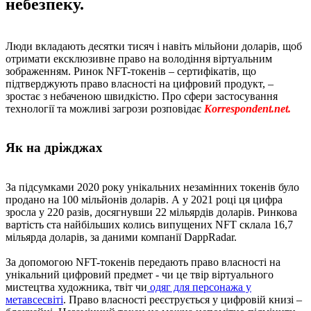
небезпеку.
Люди вкладають десятки тисяч і навіть мільйони доларів, щоб
отримати ексклюзивне право на володіння віртуальним
зображенням. Ринок NFT-токенів – сертифікатів, що
підтверджують право власності на цифровий продукт, –
зростає з небаченою швидкістю. Про сфери застосування
технології та можливі загрози розповідає
Korrespondent.net.
Як на дріжджах
За підсумками 2020 року унікальних незамінних токенів було
продано на 100 мільйонів доларів. А у 2021 році ця цифра
зросла у 220 разів, досягнувши 22 мільярдів доларів. Ринкова
вартість ста найбільших колись випущених NFT склала 16,7
мільярда доларів, за даними компанії DappRadar.
За допомогою NFT-токенів передають право власності на
унікальний цифровий предмет - чи це твір віртуального
мистецтва художника, твіт чи
одяг для персонажа у
метавсесвіті
. Право власності реєструється у цифровій книзі –