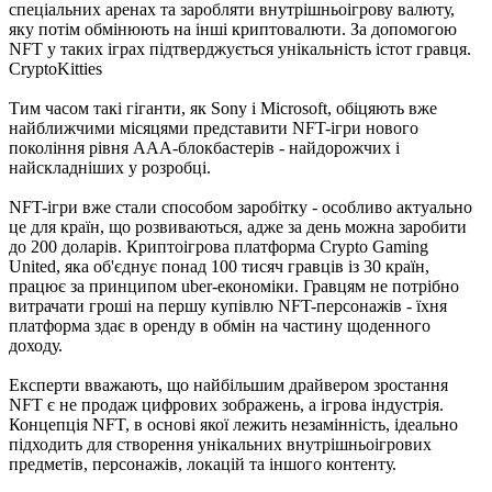
спеціальних аренах та заробляти внутрішньоігрову валюту,
яку потім обмінюють на інші криптовалюти. За допомогою
NFT у таких іграх підтверджується унікальність істот гравця.
CryptoKitties
Тим часом такі гіганти, як Sony і Microsoft, обіцяють вже
найближчими місяцями представити NFT-ігри нового
покоління рівня ААА-блокбастерів - найдорожчих і
найскладніших у розробці.
NFT-ігри вже стали способом заробітку - особливо актуально
це для країн, що розвиваються, адже за день можна заробити
до 200 доларів. Криптоігрова платформа Crypto Gaming
United, яка об'єднує понад 100 тисяч гравців із 30 країн,
працює за принципом uber-економіки. Гравцям не потрібно
витрачати гроші на першу купівлю NFT-персонажів - їхня
платформа здає в оренду в обмін на частину щоденного
доходу.
Експерти вважають, що найбільшим драйвером зростання
NFT є не продаж цифрових зображень, а ігрова індустрія.
Концепція NFT, в основі якої лежить незамінність, ідеально
підходить для створення унікальних внутрішньоігрових
предметів, персонажів, локацій та іншого контенту.