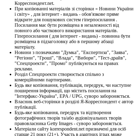
Корреспондент.net.
При копіюванні матеріалів зі сторінки « Новини України
і світу» , для інтернет - видань - обов'язкове пряме
відкрите для пошукових систем гіперпосилання .
Посилання має бути розміщена в незалежності від
повного або часткового використання матеріалів.
Гіперпосилання ( для інтернет - видань) - повинна бути
розміщена в підзаголовку або в першому абзаці
матеріалу.
Новини з позначками "Думка", "Експертиза", "Заява",
"Регіони", "Гроші", "Влада", "Вибори", "Тест-драйв",
"Спецпроекти", "Промо" публікуються на правах
реклами.
Розділ Спецпроекти створюється спільно з
комерційними партнерами.
Будь яке копіювання, публікація, передрук, чи наступне
поширення інформації, що містить посилання на
"Інтерфакс-Україна", EPA / UPG, суворо забороняється.
Власник веб-сторінки в розділі Я-Корреспондент є автор
публікації.
Будь-яке копіювання, передрук та відтворення
фотографічних творів та/або аудіовізуальних творів
правовласника Getty Images - суворо забороняється.
Матеріали сайту korrespondent.net призначені для осіб
старше 21 року (21+). Участь в азартних іграх може