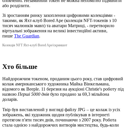
блокчейні. Незамінний токен не можна непомітно підмінити
або розділити.
Зі зростанням ринку захоплення цифровими колекціями -
такими, як Яхт-клуб Bored Ape (колекція NFT-токенів з 10
тисяч малюнків мавп) та аватари Матриці, - перетворило
віртуальні зображення на великі інвестиційні активи,
пише
The Guardian
.
Колекція NFT Яхт-клуб Bored Ape/скриншот
Хто більше
Найдорожчим токеном, проданим цього року, став цифровий
колаж американського художника Майка Вінкельмана,
відомого як Beeple. 11 березня на аукціоні Christie's роботу під
назвою
Перші 5000 днів
було продано за 69,3 мільйона
доларів.
Твір був виставлений у вигляді файлу JPG – це колаж із усіх
зображень, які художник щодня публікував в інтернеті
протягом п'яти тисяч днів, починаючи з 2007 року. Робота
стала однією з найдорожчих витворів мистецтва, будь-коли