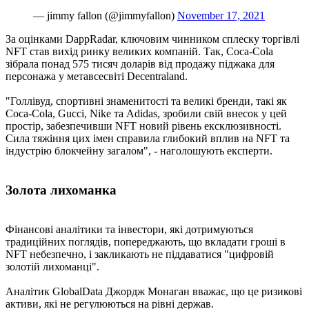
— jimmy fallon (@jimmyfallon)
November 17, 2021
За оцінками DappRadar, ключовим чинником сплеску торгівлі
NFT став вихід ринку великих компаній. Так, Coca-Cola
зібрала понад 575 тисяч доларів від продажу піджака для
персонажа у метавсесвіті Decentraland.
"Голлівуд, спортивні знаменитості та великі бренди, такі як
Coca-Cola, Gucci, Nike та Adidas, зробили свій внесок у цей
простір, забезпечивши NFT новий рівень ексклюзивності.
Сила тяжіння цих імен справила глибокий вплив на NFT та
індустрію блокчейну загалом", - наголошують експерти.
Золота лихоманка
Фінансові аналітики та інвестори, які дотримуються
традиційних поглядів, попереджають, що вкладати гроші в
NFT небезпечно, і закликають не піддаватися "цифровій
золотій лихоманці".
Аналітик GlobalData Джордж Монаган вважає, що це ризикові
активи, які не регулюються на рівні держав.