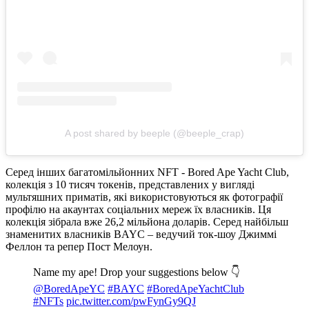
A post shared by beeple (@beeple_crap)
Серед інших багатомільйонних NFT - Bored Ape Yacht Club,
колекція з 10 тисяч токенів, представлених у вигляді
мультяшних приматів, які використовуються як фотографії
профілю на акаунтах соціальних мереж їх власників. Ця
колекція зібрала вже 26,2 мільйона доларів. Серед найбільш
знаменитих власників BAYC – ведучий ток-шоу Джиммі
Феллон та репер Пост Мелоун.
Name my ape! Drop your suggestions below 👇
@BoredApeYC
#BAYC
#BoredApeYachtClub
#NFTs
pic.twitter.com/pwFynGy9QJ