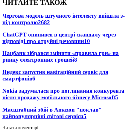
ЧИТАЙТЕ ТАКОЖ
Чергова модель штучного інтелекту вийшла з-
під контролю
2682
ChatGPT опинився в центрі скандалу через
відповіді про отруйні речовини
10
Нацбанк зібрався змінити «правила гри» на
ринку електронних грошей
8
Яндекс запустив навігаційний сервіс для
смартфонів
6
Nokia задумалася про поглинання конкурента
після продажу мобільного бізнесу Microsoft
5
Масштабний збій в Amazon "поклав"
найпопулярніші світові сервіси
5
Читати коментарі