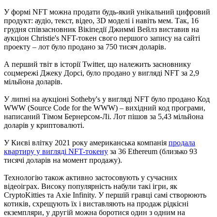
У формі NFT можна продати будь-який унікальний цифровий
продукт: аудіо, текст, відео, 3D моделі і навіть мем. Так, 16
грудня співзасновник Вікіпедії Джиммі Вейлз виставив на
аукціон Christie's NFT-токен свого першого запису на сайті
проекту – лот було продано за 750 тисяч доларів.
А перший твіт в історії Twitter, що належить засновнику
соцмережі Джеку Дорсі, було продано у вигляді NFT за 2,9
мільйона доларів.
У липні на аукціоні Sotheby's у вигляді NFT було продано Код
WWW (Source Code for the WWW) – вихідний код програми,
написаний Тімом Бернерсом-Лі. Лот пішов за 5,43 мільйона
доларів у криптовалюті.
У Києві влітку 2021 року американська компанія
продала
квартиру у вигляді NFT-токену
за 36 Ethereum (близько 93
тисячі доларів на момент продажу).
Технологію також активно застосовують у сучасних
відеоіграх. Високу популярність набули такі ігри, як
CryptoKitties та Axie Infinity. У першій гравці самі створюють
котиків, схрещують їх і виставляють на продаж рідкісні
екземпляри, у другій можна боротися один з одним на