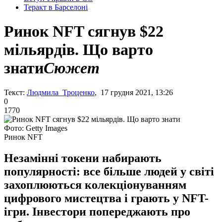
Теракт в Барселоні
Ринок NFT сягнув $22
мільярдів. Що варто
знати
Сюжет
Текст:
Людмила Троценко
, 17 грудня 2021, 13:26
0
1770
Фото: Getty Images
Ринок NFT
Незамінні токени набирають
популярності: все більше людей у світі
захоплюються колекціонуванням
цифрового мистецтва і грають у NFT-
ігри. Інвестори попереджають про