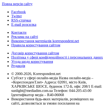
Повна версія сайту
Facebook
Twitter
RSS-стрічки
E-mail розсилка
Контакти
Реклама на сайті
Використання матеріалів korrespondent.net
Правила користування сайтом
Договір користування сайтом
Політика у сфері конфіденційності і персональних даних
Угода щодо користування
Редакція
© 2000-2026, Korrespondent.net
Суб'єкт у сфері онлайн-медіа Назва онлайн-медіа –
«КореспонденТ.net» Адреса: 02091, місто Київ,
ХАРКІВСЬКЕ ШОСЕ, будинок 172-Б, офіс 208/1 E-mail:
sunlight@mediadim.com.ua
Телефон: 044-205-43-00
Ідентифікатор медіа – R40-06068
Використання будь-яких матеріалів, розміщених на
сайті, дозволяється за умови посилання на