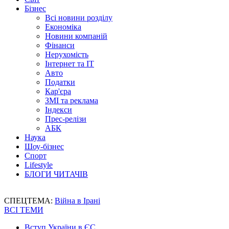
Бізнес
Всі новини розділу
Економіка
Новини компаній
Фінанси
Нерухомість
Інтернет та IT
Авто
Податки
Кар'єра
ЗМІ та реклама
Індекси
Прес-релізи
АБК
Наука
Шоу-бізнес
Спорт
Lifestyle
БЛОГИ ЧИТАЧІВ
СПЕЦТЕМА:
Війна в Ірані
ВСІ ТЕМИ
Вступ України в ЄС