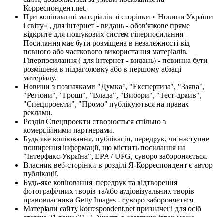
Корреспондент.net.
При копіюванні матеріалів зі сторінки « Новини України
і світу» , для інтернет - видань - обов'язкове пряме
відкрите для пошукових систем гіперпосилання .
Посилання має бути розміщена в незалежності від
повного або часткового використання матеріалів.
Гіперпосилання ( для інтернет - видань) - повинна бути
розміщена в підзаголовку або в першому абзаці
матеріалу.
Новини з позначками "Думка", "Експертиза", "Заява",
"Регіони", "Гроші", "Влада", "Вибори", "Тест-драйв",
"Спецпроекти", "Промо" публікуються на правах
реклами.
Розділ Спецпроекти створюється спільно з
комерційними партнерами.
Будь яке копіювання, публікація, передрук, чи наступне
поширення інформації, що містить посилання на
"Інтерфакс-Україна", EPA / UPG, суворо забороняється.
Власник веб-сторінки в розділі Я-Корреспондент є автор
публікації.
Будь-яке копіювання, передрук та відтворення
фотографічних творів та/або аудіовізуальних творів
правовласника Getty Images - суворо забороняється.
Матеріали сайту korrespondent.net призначені для осіб