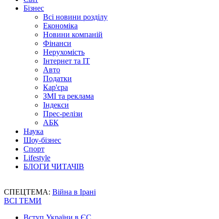
Бізнес
Всі новини розділу
Економіка
Новини компаній
Фінанси
Нерухомість
Інтернет та IT
Авто
Податки
Кар'єра
ЗМІ та реклама
Індекси
Прес-релізи
АБК
Наука
Шоу-бізнес
Спорт
Lifestyle
БЛОГИ ЧИТАЧІВ
СПЕЦТЕМА:
Війна в Ірані
ВСІ ТЕМИ
Вступ України в ЄС