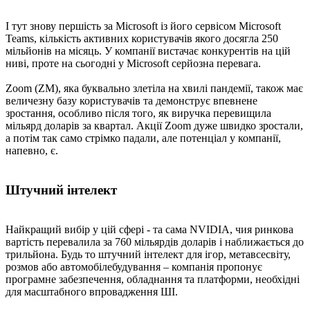
І тут знову першість за Microsoft із його сервісом Microsoft
Teams, кількість активних користувачів якого досягла 250
мільйонів на місяць. У компанії вистачає конкурентів на цій
ниві, проте на сьогодні у Microsoft серйозна перевага.
Zoom (ZM), яка буквально злетіла на хвилі пандемії, також має
величезну базу користувачів та демонструє впевнене
зростання, особливо після того, як виручка перевищила
мільярд доларів за квартал. Акції Zoom дуже швидко зростали,
а потім так само стрімко падали, але потенціал у компанії,
напевно, є.
Штучний інтелект
Найкращий вибір у цій сфері - та сама NVIDIA, чия ринкова
вартість перевалила за 760 мільярдів доларів і наближається до
трильйона. Будь то штучний інтелект для ігор, метавсесвіту,
розмов або автомобілебудування – компанія пропонує
програмне забезпечення, обладнання та платформи, необхідні
для масштабного впровадження ШІ.