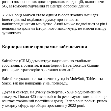
розвитком основних довгострокових тенденцій, включаючи
5G, автомобілебудування та центри обробки даних.
У 2021 році Marvell стало одним із обов'язкових імен для
інвесторів, які поділяють думку про те, що за
напівпровідниками майбутнє. Акції майже подвоїлися за рік і
нещодавно досягли історичного максимуму, не маючи наміру
зупинятися.
Корпоративне програмне забезпечення
Salesforce (CRM) демонструє надзвичайно стабільне
зростання, а розвиток її платформи Hyperforce ще більше
розширить траєкторію зростання компанії.
Salesforce уклала кілька значних угод із MuleSoft, Tableau та
Slack, так що найкраще у неї попереду.
Друга в секторі, на думку експертів, - SAP з однойменним
тикером. Понад 425 тисяч клієнтів рекламують компанію, що
означає стабільний постійний дохід. Тепер вона робить ривок
у хмарну сферу, що обіцяє зростання у 2022 році.