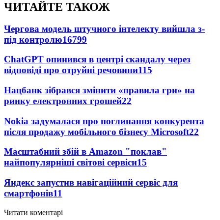
ЧИТАЙТЕ ТАКОЖ
Чергова модель штучного інтелекту вийшла з-
під контролю
16799
ChatGPT опинився в центрі скандалу через
відповіді про отруйні речовини
115
Нацбанк зібрався змінити «правила гри» на
ринку електронних грошей
22
Nokia задумалася про поглинання конкурента
після продажу мобільного бізнесу Microsoft
22
Масштабний збій в Amazon "поклав"
найпопулярніші світові сервіси
15
Яндекс запустив навігаційний сервіс для
смартфонів
11
Читати коментарі