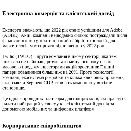
Електронна комерція та клієнтський досвід
Експерти вважають, що 2022 рік стане успішним для Adobe
(ADBE). Акції компанії нещодавно сильно постраждали після
фінансового звіту, проте значний набір її технологій для
маркетологів має сприяти відновленню у 2022 році.
Twilio (TWLO) – друга компанія в цьому секторі, яка теж
показала не найкращі результати минулого року на тлі
масового продажу інвесторами акцій зростання: її цінні
папери обвалилися більш ніж на 20%. Проте технології
компанії, екосистема розробки та кілька ключових придбань,
включаючи Segment CDP, ставлять компанію у вигідне
становище.
Це одна з провідних платформ для підприємств, які прагнуть
надати найкращий у своєму класі клієнтський досвід за
допомогою мобільних та цифрових платформ.
Корпоративне співробітництво