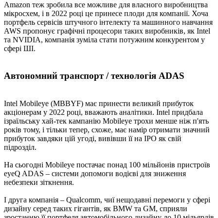
Amazon теж зробила все можливе для власного виробництва
мікросхем, і в 2022 році це принесе плоди для компанії. Хоча
портфель сервісів штучного інтелекту та машинного навчання
AWS пропонує графічні процесори таких виробників, як Intel
та NVIDIA, компанія зуміла стати потужним конкурентом у
сфері ШІ.
Автономний транспорт / технологія ADAS
Intel Mobileye (MBBYF) має принести великий прибуток
акціонерам у 2022 році, вважають аналітики. Intel придбала
ізраїльську хай-тек кампанію Mobileye трохи менше ніж п'ять
років тому, і тільки тепер, схоже, має намір отримати значний
прибуток завдяки цій угоді, вивівши її на IPO як свій
підрозділ.
На сьогодні Mobileye постачає понад 100 мільйонів пристроїв
eyeQ ADAS – системи допомоги водієві для зниження
небезпеки зіткнення.
І друга компанія – Qualcomm, чиї нещодавні перемоги у сфері
дизайну серед таких гігантів, як BMW та GM, сприяли
зростанню її портфеля автомобільного дизайну до 10 мільярдів