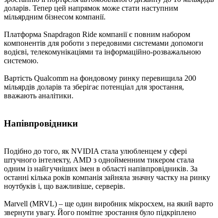
доларів. Тепер цей напрямок може стати наступним
мільярдним бізнесом компанії.
Платформа Snapdragon Ride компанії є повним набором
компонентів для роботи з передовими системами допомоги
водієві, телекомунікаціями та інформаційно-розважальною
системою.
Вартість Qualcomm на фондовому ринку перевищила 200
мільярдів доларів та зберігає потенціал для зростання,
вважають аналітики.
Напівпровідники
Подібно до того, як NVIDIA стала улюбленцем у сфері
штучного інтелекту, AMD з однойменним тикером стала
одним із найгучніших імен в області напівпровідників. За
останні кілька років компанія зайняла значну частку на ринку
ноутбуків і, що важливіше, серверів.
Marvell (MRVL) – ще один виробник мікросхем, на який варто
звернути увагу. Його помітне зростання було підкріплено