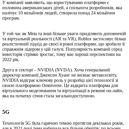
У компанії заявляють, що користувачами платформи є
половина американських дітей, а спільнота розробників, яка
налічує 10 мільйонів людей, створила понад 24 мільйони
програм.
У той час як Meta та інші більше уваги приділяють доповненій
та віртуальній реальності (AR та VR), Roblox застосовує більш
реалістичний підхід до своєї ігрової платформи, що зробило її
справжнім лідером у цій галузі. Популярність компанії серед
інвесторів стрімко зростає, тому має хороші перспективи на
2022 рік.
Друга в секторі – NVIDIA (NVDA). Хоча генеральний
директор компанії Дженсен Хуанг не визнає метавсесвіту,
NVIDIA відіграє ключову роль у розробці цієї технології зі
своєю платформою Omniverse. Це відкрита платформа для
віртуального моделювання та віртуалізації в режимі он-лайн,
яка на початку січня стала загальнодоступною.
5G
Технологія 5G була гарячою темою протягом декількох років,
але в 2021 році тема набирала все більше обертів: по всьому