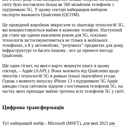
світу було поставлено більш як 560 мільйонів телефонів з
підтримкою 5G. У цьому секторі найкращим вибором
експерти вважають Qualcomm (QCOM).
Це провідний виробник мікросхем та ліцензіар технологій 5G,
які використовуються майже в кожному телефоні. Наступний
рік стане ще одним важливим роком для 5G, оскільки
технологія застосовуватиметься не тільки в мобільних
телефонах, а й у автомобілях, "розумних" предметах для дому,
інфраструктурі та багато іншому - все це принесе вигоду
Qualcomm.
Ще один гігант, на якого варто звернути увагу в цьому
секторі, – Apple (AAPL). Вона залежить від Qualcomm щодо
чіпсетів і технологій 5G в рамках їхньої ліцензійної угоди.
Однак з моменту випуску iPhone 13 з підтримкою 5G Apple
швидко стала світовим лідером з постачання телефонів 5G, на
частку яких припадає майже третина всіх телефонів 5G у світі.
Цифрова трансформація
Тут найкращий вибір - Microsoft (MSFT), для якої 2021 рік