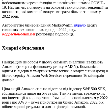
побоюванням через інфляцію та нескінченні штами COVID-
19. Настав час поглянути на основні технологічні тенденції та
визначити, які компанії можуть виграти більше за інших у
2022 році.
Авторитетне бізнес-видання MarketWatch
зібрало
десять
головних технологічних трендів 2022 року.
Корреспондент.net
розповідає подробиці.
Хмарні обчислення
Найкращим вибором у цьому сегменті аналітики вважають
Amazon (тикер на фондовому ринку AMZN). Компанія є
одним із лідерів у хмарних технологіях, а квартальний дохід її
бізнес-сервісу Amazon Web Services перевищив 16 мільярдів
доларів.
Ціна акцій Amazon сильно відстала від індексу S&P 500 SPX,
збільшившись лише на 5% за рік. Тим не менш, враховуючи,
що інвестиції в корпоративні "хмари" не сповільняться у 2022
році і що AWS – дуже прибутковий бізнес Amazon, 2022 рік
обіцяє хороші результати для акціонерів компанії.