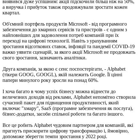
виявився дуже успішним: акції підскочили більш ніж на 50%,
а виручка і прибуток також продовжували зростати кожен
квартал.
Об'ємний портфель продуктів Microsoft - від програмного
забезпечення до хмарних сервісів та пристроїв - є одним з
найповніших для задоволення потреб компаній при їх
переході на цифрові технології. Навіть з урахуванням
зростання відсоткових ставок, інфляції та пандемії COVID-19
важко уявити сценарій, за якого акції Microsoft не продовжать
свого зростання, зазначають аналітики.
Друга компанія, за якою є сенс поспостерігати, - Alphabet
(тікери GOOG, GOOGL), якій належить Google. Її цінні
папери минулого року зросли на понад 60%.
І хоча багато в чому успіх бізнесу можна віднести до
величезних доходів від реклами, Alphabet непомітно створила
сучасний пакет для підвищення продуктивності, який
включає "хмару", SaaS (програмне забезпечення як послуга),
бізнес-додатки, засоби спільної роботи та багато іншого.
Все це робить Alphabet чудовим партнером для компаній, які
прагнуть прискорити цифрову трансформацію і, ймовірно,
допоможе зберегти темпи зростання у 2022 році.