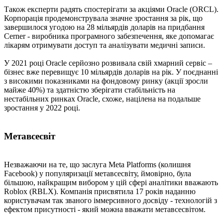
Також експерти радять спостерігати за акціями Oracle (ORCL).
Корпорація продемонструвала значне зростання за рік, що
завершилося угодою на 28 мільярдів доларів на придбання
Cerner - виробника програмного забезпечення, яке допомагає
лікарям отримувати доступ та аналізувати медичні записи.
У 2021 році Oracle серйозно розвивала свій хмарний сервіс –
бізнес вже перевищує 10 мільярдів доларів на рік. У поєднанні
з високими показниками на фондовому ринку (акції зросли
майже 40%) та здатністю зберігати стабільність на
нестабільних ринках Oracle, схоже, націлена на подальше
зростання у 2022 році.
Метавсесвіт
Незважаючи на те, що заслуга Meta Platforms (колишня
Facebook) у популяризації метавсесвіту, ймовірно, була
більшою, найкращим вибором у цій сфері аналітики вважають
Roblox (RBLX). Компанія присвятила 17 років наданню
користувачам так званого іммерсивного досвіду - технологій з
ефектом присутності - який можна вважати метавсесвітом.