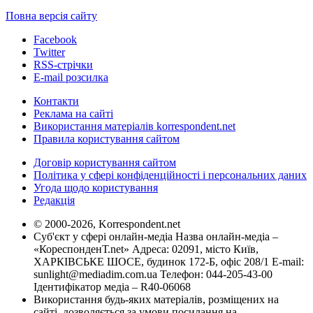
Повна версія сайту
Facebook
Twitter
RSS-стрічки
E-mail розсилка
Контакти
Реклама на сайті
Використання матеріалів korrespondent.net
Правила користування сайтом
Договір користування сайтом
Політика у сфері конфіденційності і персональних даних
Угода щодо користування
Редакція
© 2000-2026, Korrespondent.net
Суб'єкт у сфері онлайн-медіа Назва онлайн-медіа –
«КореспонденТ.net» Адреса: 02091, місто Київ,
ХАРКІВСЬКЕ ШОСЕ, будинок 172-Б, офіс 208/1 E-mail:
sunlight@mediadim.com.ua
Телефон: 044-205-43-00
Ідентифікатор медіа – R40-06068
Використання будь-яких матеріалів, розміщених на
сайті, дозволяється за умови посилання на