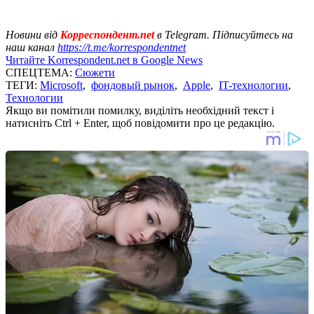
Новини від
Корреспондент.net
в Telegram. Підписуйтесь на
наш канал
https://t.me/korrespondentnet
Читайте Korrespondent.net в Google News
СПЕЦТЕМА:
Сюжети
ТЕГИ:
Microsoft
,
фондовый рынок
,
Apple
,
IT-технологии
,
Технологии
Якщо ви помітили помилку, виділіть необхідний текст і
натисніть Ctrl + Enter, щоб повідомити про це редакцію.