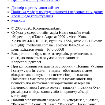
Договір користування сайтом
Політика у сфері конфіденційності і персональних даних
Угода щодо користування
Редакція
© 2000-2026, Korrespondent.net
Суб'єкт у сфері онлайн-медіа Назва онлайн-медіа –
«КореспонденТ.net» Адреса: 02091, місто Київ,
ХАРКІВСЬКЕ ШОСЕ, будинок 172-Б, офіс 208/1 E-mail:
sunlight@mediadim.com.ua
Телефон: 044-205-43-00
Ідентифікатор медіа – R40-06068
Використання будь-яких матеріалів, розміщених на
сайті, дозволяється за умови посилання на
Корреспондент.net.
При копіюванні матеріалів зі сторінки « Новини України
і світу» , для інтернет - видань - обов'язкове пряме
відкрите для пошукових систем гіперпосилання .
Посилання має бути розміщена в незалежності від
повного або часткового використання матеріалів.
Гіперпосилання ( для інтернет - видань) - повинна бути
розміщена в підзаголовку або в першому абзаці
матеріалу.
Новини з позначками "Думка", "Експертиза", "Заява",
"Регіони", "Гроші", "Влада", "Вибори", "Тест-драйв",