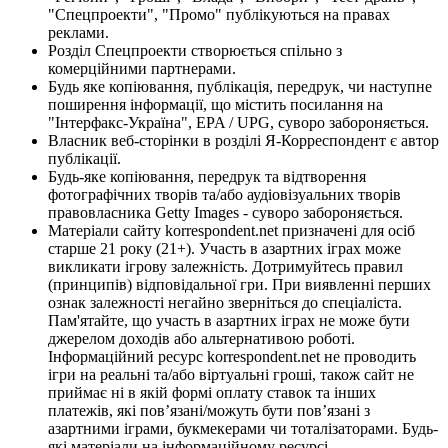
"Спецпроекти", "Промо" публікуються на правах
реклами.
Розділ Спецпроекти створюється спільно з
комерційними партнерами.
Будь яке копіювання, публікація, передрук, чи наступне
поширення інформації, що містить посилання на
"Інтерфакс-Україна", EPA / UPG, суворо забороняється.
Власник веб-сторінки в розділі Я-Корреспондент є автор
публікації.
Будь-яке копіювання, передрук та відтворення
фотографічних творів та/або аудіовізуальних творів
правовласника Getty Images - суворо забороняється.
Матеріали сайту korrespondent.net призначені для осіб
старше 21 року (21+). Участь в азартних іграх може
викликати ігрову залежність. Дотримуйтесь правил
(принципів) відповідальної гри. При виявленні перших
ознак залежності негайно зверніться до спеціаліста.
Пам'ятайте, що участь в азартних іграх не може бути
джерелом доходів або альтернативою роботі.
Інформаційний ресурс korrespondent.net не проводить
ігри на реальні та/або віртуальні гроші, також сайт не
приймає ні в якій формі оплату ставок та інших
платежів, які пов’язані/можуть бути пов’язані з
азартними іграми, букмекерами чи тоталізаторами. Будь-
які матеріали на інформаційному ресурсі