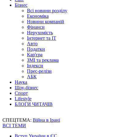
Бізнес
Всі новини розділу
Економіка
Новини компаній
Фінанси
Нерухомість
Інтернет та IT
Авто
Податки
Кар'єра
ЗМІ та реклама
Індекси
Прес-релізи
АБК
Наука
Шоу-бізнес
Спорт
Lifestyle
БЛОГИ ЧИТАЧІВ
СПЕЦТЕМА:
Війна в Ірані
ВСІ ТЕМИ
Вступ України в ЄС