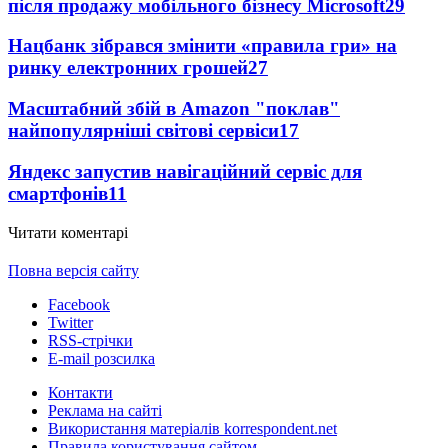
після продажу мобільного бізнесу Microsoft
29
Нацбанк зібрався змінити «правила гри» на
ринку електронних грошей
27
Масштабний збій в Amazon "поклав"
найпопулярніші світові сервіси
17
Яндекс запустив навігаційний сервіс для
смартфонів
11
Читати коментарі
Повна версія сайту
Facebook
Twitter
RSS-стрічки
E-mail розсилка
Контакти
Реклама на сайті
Використання матеріалів korrespondent.net
Правила користування сайтом