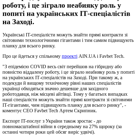
роботу, і це зіграло неабияку роль у
попиті на українських ІТ-спеціалістів
на Заході.
Українські IT-спеціалісти можуть знайти прямі контракти зі
світовими технологічними гігантами і тим самим підвищують
планку для всього ринку.
Про це йдеться у спільному
проекті
AIN.UA і Favbet Tech.
"З епідемією COVID весь світ перейшов на гібридну або
повністю віддалену роботу, і це зіграло неабияку роль у попиті
на українських ІТ-спеціалістів на Заході. При такому ж, а
подекуди й вищому технічному рівні наших спеціалістів
українці обходяться значно дешевше для західного
роботодавця, ніж місцеві айтівці. Тому у багатьох випадках
наші спеціалісти можуть знайти прямі контракти зі світовими
IT-гігантами, чим підвищують планку для всього ринку", -
коментує CEO Favbet Tech Артем Скрипник.
Експорт IT-послуг з України також зростає - до
повномасштабної війни в середньому на 27% щороку (за
останні чотири роки цей обсяг виріс удвічі).