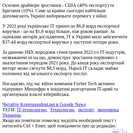
Основні драйвери зростання - США (40% експорту) та
Британія (10%). Саме ці країни сьогодні найбільше
допомагають Україні виборювати перемогу у війні.
У 2021 році українське ІТ принесло $6,8 млрд експортної
виручки - це на $1,8 млрд більше, ніж роком раніше. За
оцінками авторів дослідження, IT в Україні мало забезпечити
$37-44 млрд експортної виручки у наступні чотири роки.
За даними НБУ, впродовж січня-травня 2022-го ІТ-індустрія,
незважаючи ні на що, демонструє зростання порівняно з
аналогічним періодом 2021 року. До кінця року експортний
виторг може сягнути $8,5 млрд. Наразі ІТ складає майже
половину від загального експорту послуг.
Нагадаємо, під час війни компанія Favbet Tech активно
підтримує Мінцифри в ініціативі розгортання IT-армії та
організувала власні кібервійська.
Читайте Korrespondent.net в Google News
ТЕГИ:
IT-технологии
,
Технологии
,
экспорт
,
экономика
Украины
Якщо ви помітили помилку, виділіть необхідний текст і
натисніть Ctrl + Enter, щоб повідомити про це редакцію.