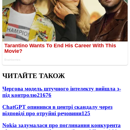
ЧИТАЙТЕ ТАКОЖ
Чергова модель штучного інтелекту вийшла з-
під контролю
21676
ChatGPT опинився в центрі скандалу через
відповіді про отруйні речовини
125
Nokia задумалася про поглинання конкурента