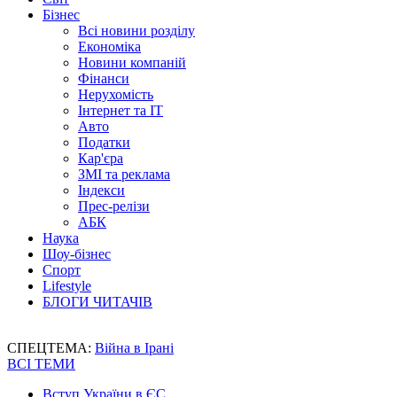
Бізнес
Всі новини розділу
Економіка
Новини компаній
Фінанси
Нерухомість
Інтернет та IT
Авто
Податки
Кар'єра
ЗМІ та реклама
Індекси
Прес-релізи
АБК
Наука
Шоу-бізнес
Спорт
Lifestyle
БЛОГИ ЧИТАЧІВ
СПЕЦТЕМА:
Війна в Ірані
ВСІ ТЕМИ
Вступ України в ЄС