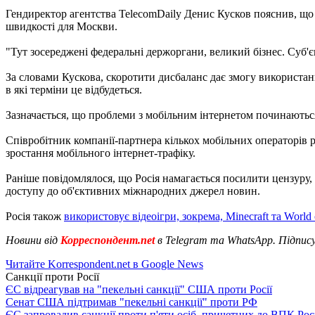
Гендиректор агентства TelecomDaily Денис Кусков пояснив, що 
швидкості для Москви.
"Тут зосереджені федеральні держоргани, великий бізнес. Суб'є
За словами Кускова, скоротити дисбаланс дає змогу використа
в які терміни це відбудеться.
Зазначається, що проблеми з мобільним інтернетом починаються
Співробітник компанії-партнера кількох мобільних операторів р
зростання мобільного інтернет-трафіку.
Раніше повідомлялося, що Росія намагається посилити цензуру,
доступу до об'єктивних міжнародних джерел новин.
Росія також
використовує відеоігри, зокрема, Minecraft та Wor
Новини від
Корреспондент.net
в Telegram та WhatsApp. Підпис
Читайте Korrespondent.net в Google News
Санкції проти Росії
ЄС відреагував на "пекельні санкції" США проти Росії
Сенат США підтримав "пекельні санкції" проти РФ
ЄС запровадив санкції проти п'яти осіб, причетних до ВПК Росі