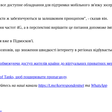
все доступне обладнання для підтримки мобільного зв'язку зосе
кти ж забезпечуються за залишковим принципом", - сказав він.
ння частот 4G, а в перспективі вирішити це питання допоможе і
 вже в Підмосков'ї.
озповів, що зниження швидкості інтернету в регіонах відбуваєтьс
обмежуючи доступ жителів країни до віртуальних приватних ме
ld of Tanks, щоб поширювати пропаганду
.
уйтесь на наші канали
https://t.me/korrespondentnet
та
WhatsApp
ї