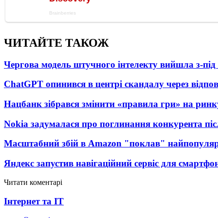
ЧИТАЙТЕ ТАКОЖ
Чергова модель штучного інтелекту вийшла з-пі
ChatGPT опинився в центрі скандалу через відпов
Нацбанк зібрався змінити «правила гри» на рин
Nokia задумалася про поглинання конкурента післ
Масштабний збій в Amazon "поклав" найпопулярні
Яндекс запустив навігаційний сервіс для смартфо
Читати коментарі
Інтернет та IT