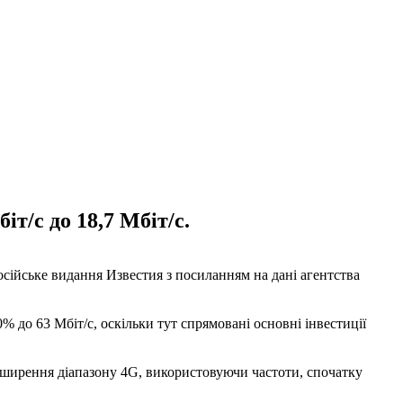
іт/с до 18,7 Мбіт/с.
осійське видання Известия з посиланням на дані агентства
0% до 63 Мбіт/с, оскільки тут спрямовані основні інвестиції
озширення діапазону 4G, використовуючи частоти, спочатку