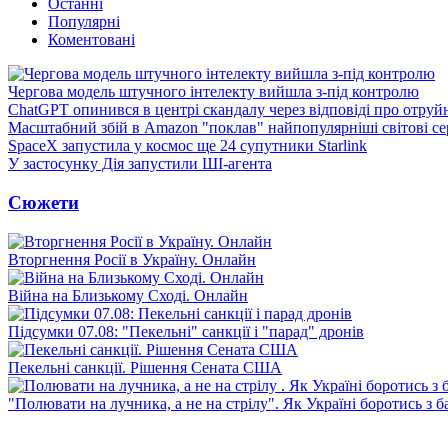
Останні
Популярні
Коментовані
Чергова модель штучного інтелекту вийшла з-під контролю
ChatGPT опинився в центрі скандалу через відповіді про отруй
Масштабний збій в Amazon "поклав" найпопулярніші світові се
SpaceX запустила у космос ще 24 супутники Starlink
У застосунку Дія запустили ШІ-агента
Сюжети
Вторгнення Росії в Україну. Онлайн
Війна на Близькому Сході. Онлайн
Підсумки 07.08: "Пекельні" санкції і "парад" дронів
Пекельні санкції. Рішення Сената США
"Полювати на лучника, а не на стрілу". Як Україні боротись з 