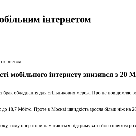
мобільним інтернетом
інтернетом
ті мобільного інтернету знизився з 20 Мб
ез брак обладнання для стільникових мереж. Про це повідомляє р
с до 18,7 Мбіт/с. Проте в Москві швидкість зросла більш ніж на 2
зв'язку, тому оператори намагаються підтримувати його шляхом р