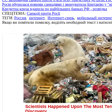
Росія обурилася новими санкціями і звинуватила Британію у "в
Кредитна криза вдарила по найбільших банках РФ - розвідка
СПЕЦТЕМА:
Санкції проти Росії
ТЕГИ:
Россия
,
интернет
,
Интернет-связь
,
мобильный интерне
Якщо ви помітили помилку, виділіть необхідний текст і натисніт