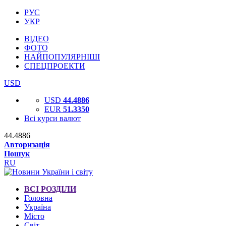
РУС
УКР
ВІДЕО
ФОТО
НАЙПОПУЛЯРНІШІ
СПЕЦПРОЕКТИ
USD
USD
44.4886
EUR
51.3350
Всі курси валют
44.4886
Авторизація
Пошук
RU
ВСІ РОЗДІЛИ
Головна
Україна
Місто
Світ