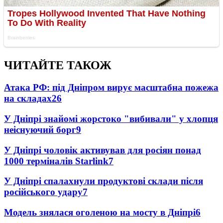
ЧИТАЙТЕ ТАКОЖ
Атака РФ: під Дніпром вирує масштабна пожежа
на складах
26
У Дніпрі знайомі жорстоко "вибивали" у хлопця
неіснуючий борг
9
У Дніпрі чоловік активував для росіян понад
1000 терміналів Starlink
7
У Дніпрі спалахнули продуктові склади після
російського удару
7
Модель знялася оголеною на мосту в Дніпрі
6