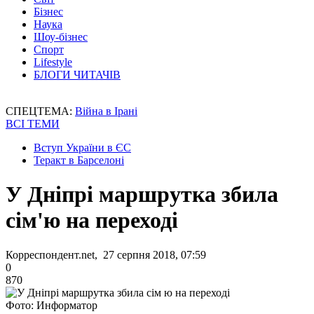
Бізнес
Наука
Шоу-бізнес
Спорт
Lifestyle
БЛОГИ ЧИТАЧІВ
СПЕЦТЕМА:
Війна в Ірані
ВСІ ТЕМИ
Вступ України в ЄС
Теракт в Барселоні
У Дніпрі маршрутка збила
сім'ю на переході
Корреспондент.net, 27 серпня 2018, 07:59
0
870
Фото: Информатор