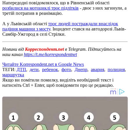
Напередодні повідомлялося, що в Рівненській області
розбилися на мотоциклі троє підлітків
- двоє з них загинули, а
третій потрапив в реанімацію.
А у Львівській області
троє людей постраждали внаслідок
падіння машини з мосту
.
Інцидент стався на автодорозі Львів-
Самбір-Ужгород в селі Стрілки.
Новини від
Корреспондент.net
в Telegram. Підписуйтесь на
наш канал
https://t.me/korrespondentnet
Читайте Korrespondent.net в Google News
ТЕГИ:
ДТП
,
дети
,
ребенок
,
фото
,
Днепр
,
авария
,
полиция
,
маршрутка
Якщо ви помітили помилку, виділіть необхідний текст і
натисніть Ctrl + Enter, щоб повідомити про це редакцію.