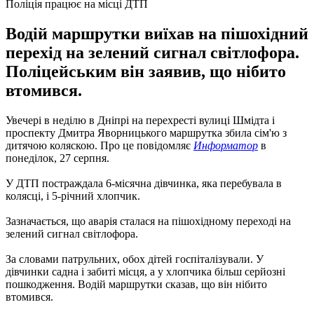
Поліція працює на місці ДТП
Водій маршрутки виїхав на пішохідний
перехід на зелений сигнал світлофора.
Поліцейським він заявив, що нібито
втомився.
Увечері в неділю в Дніпрі на перехресті вулиці Шмідта і
проспекту Дмитра Яворницького маршрутка збила сім'ю з
дитячою коляскою.
Про це повідомляє
Информатор
в
понеділок, 27 серпня.
У ДТП постраждала 6-місячна дівчинка, яка перебувала в
колясці, і 5-річний хлопчик.
Зазначається, що аварія сталася на пішохідному переході на
зелений сигнал світлофора.
За словами патрульних, обох дітей госпіталізували.
У
дівчинки садна і забиті місця, а у хлопчика більш серйозні
пошкодження.
Водій маршрутки сказав, що він нібито
втомився.