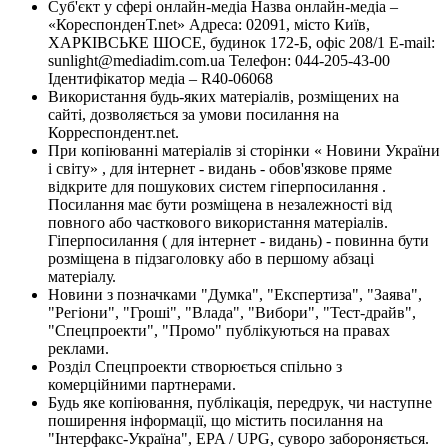
Суб'єкт у сфері онлайн-медіа Назва онлайн-медіа –
«КореспонденТ.net» Адреса: 02091, місто Київ,
ХАРКІВСЬКЕ ШОСЕ, будинок 172-Б, офіс 208/1 E-mail:
sunlight@mediadim.com.ua
Телефон: 044-205-43-00
Ідентифікатор медіа – R40-06068
Використання будь-яких матеріалів, розміщених на
сайті, дозволяється за умови посилання на
Корреспондент.net.
При копіюванні матеріалів зі сторінки « Новини України
і світу» , для інтернет - видань - обов'язкове пряме
відкрите для пошукових систем гіперпосилання .
Посилання має бути розміщена в незалежності від
повного або часткового використання матеріалів.
Гіперпосилання ( для інтернет - видань) - повинна бути
розміщена в підзаголовку або в першому абзаці
матеріалу.
Новини з позначками "Думка", "Експертиза", "Заява",
"Регіони", "Гроші", "Влада", "Вибори", "Тест-драйв",
"Спецпроекти", "Промо" публікуються на правах
реклами.
Розділ Спецпроекти створюється спільно з
комерційними партнерами.
Будь яке копіювання, публікація, передрук, чи наступне
поширення інформації, що містить посилання на
"Інтерфакс-Україна", EPA / UPG, суворо забороняється.