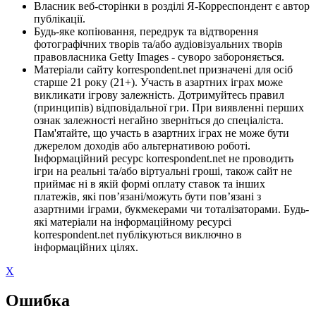
Власник веб-сторінки в розділі Я-Корреспондент є автор
публікації.
Будь-яке копіювання, передрук та відтворення
фотографічних творів та/або аудіовізуальних творів
правовласника Getty Images - суворо забороняється.
Матеріали сайту korrespondent.net призначені для осіб
старше 21 року (21+). Участь в азартних іграх може
викликати ігрову залежність. Дотримуйтесь правил
(принципів) відповідальної гри. При виявленні перших
ознак залежності негайно зверніться до спеціаліста.
Пам'ятайте, що участь в азартних іграх не може бути
джерелом доходів або альтернативою роботі.
Інформаційний ресурс korrespondent.net не проводить
ігри на реальні та/або віртуальні гроші, також сайт не
приймає ні в якій формі оплату ставок та інших
платежів, які пов’язані/можуть бути пов’язані з
азартними іграми, букмекерами чи тоталізаторами. Будь-
які матеріали на інформаційному ресурсі
korrespondent.net публікуються виключно в
інформаційних цілях.
X
Ошибка