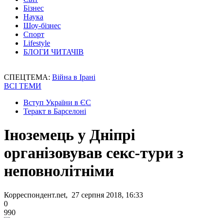
Бізнес
Наука
Шоу-бізнес
Спорт
Lifestyle
БЛОГИ ЧИТАЧІВ
СПЕЦТЕМА:
Війна в Ірані
ВСІ ТЕМИ
Вступ України в ЄС
Теракт в Барселоні
Іноземець у Дніпрі
організовував секс-тури з
неповнолітніми
Корреспондент.net, 27 серпня 2018, 16:33
0
990