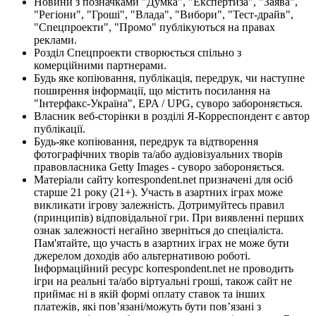
Новини з позначками "Думка", "Експертиза", "Заява",
"Регіони", "Гроші", "Влада", "Вибори", "Тест-драйв",
"Спецпроекти", "Промо" публікуються на правах
реклами.
Розділ Спецпроекти створюється спільно з
комерційними партнерами.
Будь яке копіювання, публікація, передрук, чи наступне
поширення інформації, що містить посилання на
"Інтерфакс-Україна", EPA / UPG, суворо забороняється.
Власник веб-сторінки в розділі Я-Корреспондент є автор
публікації.
Будь-яке копіювання, передрук та відтворення
фотографічних творів та/або аудіовізуальних творів
правовласника Getty Images - суворо забороняється.
Матеріали сайту korrespondent.net призначені для осіб
старше 21 року (21+). Участь в азартних іграх може
викликати ігрову залежність. Дотримуйтесь правил
(принципів) відповідальної гри. При виявленні перших
ознак залежності негайно зверніться до спеціаліста.
Пам'ятайте, що участь в азартних іграх не може бути
джерелом доходів або альтернативою роботі.
Інформаційний ресурс korrespondent.net не проводить
ігри на реальні та/або віртуальні гроші, також сайт не
приймає ні в якій формі оплату ставок та інших
платежів, які пов’язані/можуть бути пов’язані з