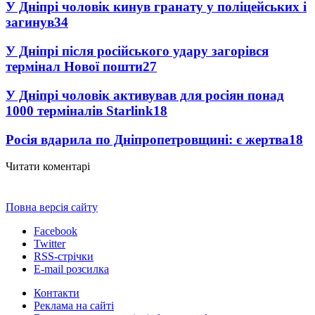
У Дніпрі чоловік кинув гранату у поліцейських і
загинув
34
У Дніпрі після російського удару загорівся
термінал Нової пошти
27
У Дніпрі чоловік активував для росіян понад
1000 терміналів Starlink
18
Росія вдарила по Дніпропетровщині: є жертва
18
Читати коментарі
Повна версія сайту
Facebook
Twitter
RSS-стрічки
E-mail розсилка
Контакти
Реклама на сайті