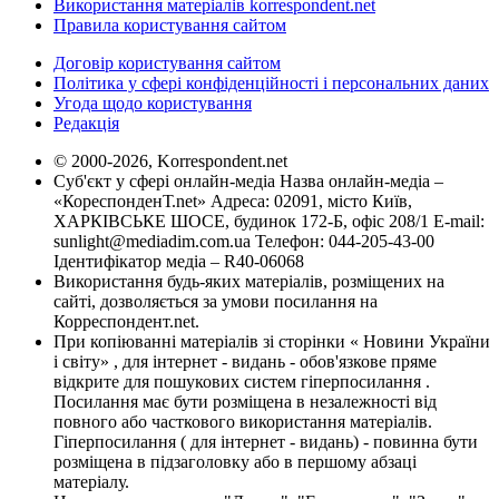
Використання матеріалів korrespondent.net
Правила користування сайтом
Договір користування сайтом
Політика у сфері конфіденційності і персональних даних
Угода щодо користування
Редакція
© 2000-2026, Korrespondent.net
Суб'єкт у сфері онлайн-медіа Назва онлайн-медіа –
«КореспонденТ.net» Адреса: 02091, місто Київ,
ХАРКІВСЬКЕ ШОСЕ, будинок 172-Б, офіс 208/1 E-mail:
sunlight@mediadim.com.ua
Телефон: 044-205-43-00
Ідентифікатор медіа – R40-06068
Використання будь-яких матеріалів, розміщених на
сайті, дозволяється за умови посилання на
Корреспондент.net.
При копіюванні матеріалів зі сторінки « Новини України
і світу» , для інтернет - видань - обов'язкове пряме
відкрите для пошукових систем гіперпосилання .
Посилання має бути розміщена в незалежності від
повного або часткового використання матеріалів.
Гіперпосилання ( для інтернет - видань) - повинна бути
розміщена в підзаголовку або в першому абзаці
матеріалу.