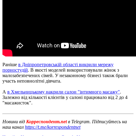
Раніше
в Дніпропетровській області викрили мережу
порностудій
. В якості моделей використовували жінок з
малозабезпечених сімей. У незаконному бізнесі також брали
участь неповнолітні дівчата.
А
в Хмельницькому накрили салон "інтимного масажу"
.
Залежно від кількості клієнтів у салоні працювало від 2 до 4
"масажисток".
Новини від
Корреспондент.net
в Telegram. Підписуйтесь на
наш канал
https://t.me/korrespondentnet