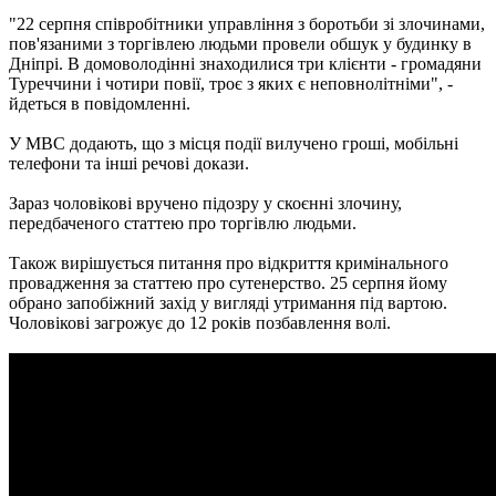
"22 серпня співробітники управління з боротьби зі злочинами,
пов'язаними з торгівлею людьми провели обшук у будинку в
Дніпрі. В домоволодінні знаходилися три клієнти - громадяни
Туреччини і чотири повії, троє з яких є неповнолітніми", -
йдеться в повідомленні.
У МВС додають, що з місця події вилучено гроші, мобільні
телефони та інші речові докази.
Зараз чоловікові вручено підозру у скоєнні злочину,
передбаченого статтею про торгівлю людьми.
Також вирішується питання про відкриття кримінального
провадження за статтею про сутенерство. 25 серпня йому
обрано запобіжний захід у вигляді утримання під вартою.
Чоловікові загрожує до 12 років позбавлення волі.