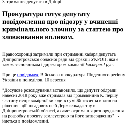
Затримання депутата в Дніпрі
Прокуратура готує депутату
повідомлення про підозру у вчиненні
кримінального злочину за статтею про
зловживання впливом.
Правоохоронці затримали при отриманні хабаря депутата
Дніпропетровської обласної ради від фракції УКРОП, яка є
також засновником і директором компанії
Експерт-Груп
.
Про це
повідомляє
Військова прокуратура Південного регіону
України в понеділок, 10 вересня.
"Досудове розслідування встановило, що депутат облради
навесні 2018 року вже отримала від громадянина К. першу
частину неправомірної вигоди в сумі $6 тисяч за вплив на
рішення і дії посадових осіб Держгеокадастру в
Дніпропетровській області, а саме: отримання розпорядження
на розробку проекту землеустрою та його затвердження" , -
йдеться в повідомленні.