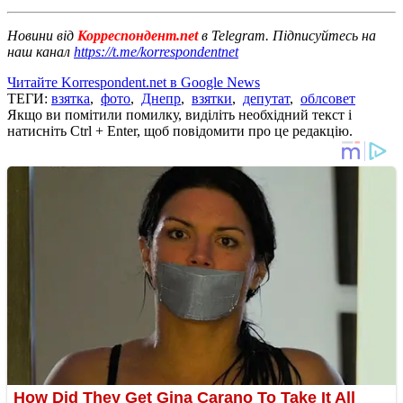
Новини від
Корреспондент.net
в Telegram. Підписуйтесь на
наш канал
https://t.me/korrespondentnet
Читайте Korrespondent.net в Google News
ТЕГИ:
взятка
,
фото
,
Днепр
,
взятки
,
депутат
,
облсовет
Якщо ви помітили помилку, виділіть необхідний текст і
натисніть Ctrl + Enter, щоб повідомити про це редакцію.