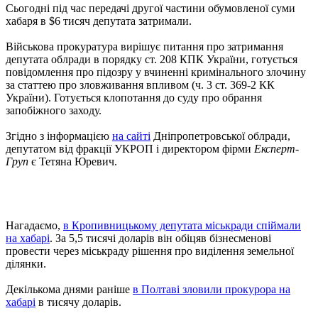
Сьогодні під час передачі другої частини обумовленої суми
хабаря в $6 тисяч депутата затримали.
Військова прокуратура вирішує питання про затримання
депутата облради в порядку ст. 208 КПК України, готується
повідомлення про підозру у вчиненні кримінального злочину
за статтею про зловживання впливом (ч. 3 ст. 369-2 КК
України). Готується клопотання до суду про обрання
запобіжного заходу.
Згідно з інформацією
на сайті
Дніпропетровської облради,
депутатом від фракції УКРОП і директором фірми
Експерт-
Груп
є Тетяна Юревич.
Нагадаємо,
в Кропивницькому депутата міськради спіймали
на хабарі
. За 5,5 тисячі доларів він обіцяв бізнесменові
провести через міськраду рішення про виділення земельної
ділянки.
Декількома днями раніше
в Полтаві зловили прокурора на
хабарі
в тисячу доларів.