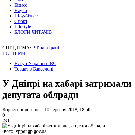
Бізнес
Наука
Шоу-бізнес
Спорт
Lifestyle
БЛОГИ ЧИТАЧІВ
СПЕЦТЕМА:
Війна в Ірані
ВСІ ТЕМИ
Вступ України в ЄС
Теракт в Барселоні
У Дніпрі на хабарі затримали
депутата облради
Корреспондент.net, 10 вересня 2018, 18:50
0
291
Фото: vppdr.gp.gov.ua