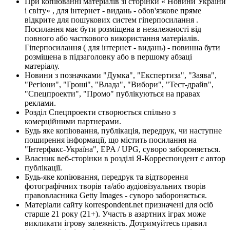
При копіюванні матеріалів зі сторінки « Новини України
і світу» , для інтернет - видань - обов'язкове пряме
відкрите для пошукових систем гіперпосилання .
Посилання має бути розміщена в незалежності від
повного або часткового використання матеріалів.
Гіперпосилання ( для інтернет - видань) - повинна бути
розміщена в підзаголовку або в першому абзаці
матеріалу.
Новини з позначками "Думка", "Експертиза", "Заява",
"Регіони", "Гроші", "Влада", "Вибори", "Тест-драйв",
"Спецпроекти", "Промо" публікуються на правах
реклами.
Розділ Спецпроекти створюється спільно з
комерційними партнерами.
Будь яке копіювання, публікація, передрук, чи наступне
поширення інформації, що містить посилання на
"Інтерфакс-Україна", EPA / UPG, суворо забороняється.
Власник веб-сторінки в розділі Я-Корреспондент є автор
публікації.
Будь-яке копіювання, передрук та відтворення
фотографічних творів та/або аудіовізуальних творів
правовласника Getty Images - суворо забороняється.
Матеріали сайту korrespondent.net призначені для осіб
старше 21 року (21+). Участь в азартних іграх може
викликати ігрову залежність. Дотримуйтесь правил