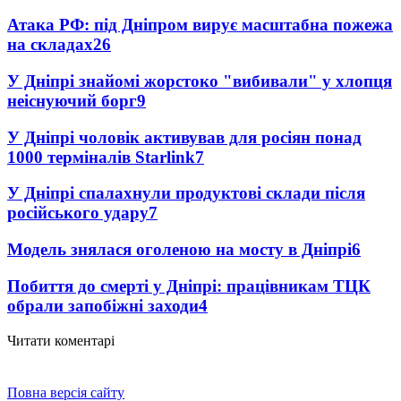
Атака РФ: під Дніпром вирує масштабна пожежа
на складах
26
У Дніпрі знайомі жорстоко "вибивали" у хлопця
неіснуючий борг
9
У Дніпрі чоловік активував для росіян понад
1000 терміналів Starlink
7
У Дніпрі спалахнули продуктові склади після
російського удару
7
Модель знялася оголеною на мосту в Дніпрі
6
Побиття до смерті у Дніпрі: працівникам ТЦК
обрали запобіжні заходи
4
Читати коментарі
Повна версія сайту