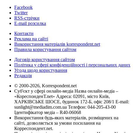
Facebook
Twitter
RSS-стрічки
E-mail розсилка
Контакти
Реклама на сайті
Використання матеріалів korrespondent.net
Правила користування сайтом
Договір користування сайтом
Політика у сфері конфіденційності і персональних даних
Угода щодо користування
Редакція
© 2000-2026, Korrespondent.net
Суб'єкт у сфері онлайн-медіа Назва онлайн-медіа –
«КореспонденТ.net» Адреса: 02091, місто Київ,
ХАРКІВСЬКЕ ШОСЕ, будинок 172-Б, офіс 208/1 E-mail:
sunlight@mediadim.com.ua
Телефон: 044-205-43-00
Ідентифікатор медіа – R40-06068
Використання будь-яких матеріалів, розміщених на
сайті, дозволяється за умови посилання на
Корреспондент.net.