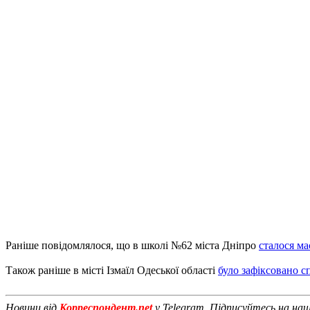
Раніше повідомлялося, що в школі №62 міста Дніпро
сталося ма
Також раніше в місті Ізмаїл Одеської області
було зафіксовано с
Новини від
Корреспондент.net
у Telegram. Підписуйтесь на на