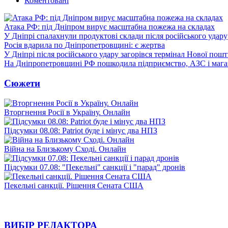
Коментовані
Атака РФ: під Дніпром вирує масштабна пожежа на складах
У Дніпрі спалахнули продуктові склади після російського удару
Росія вдарила по Дніпропетровщині: є жертва
У Дніпрі після російського удару загорівся термінал Нової пош
На Дніпропетровщині РФ пошкодила підприємство, АЗС і мага
Сюжети
Вторгнення Росії в Україну. Онлайн
Підсумки 08.08: Patriot буде і мінус два НПЗ
Війна на Близькому Сході. Онлайн
Підсумки 07.08: "Пекельні" санкції і "парад" дронів
Пекельні санкції. Рішення Сената США
ВИБІР РЕДАКТОРА