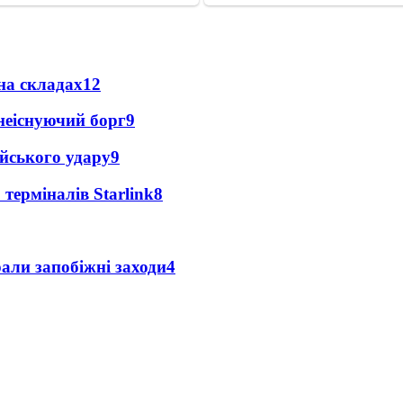
на складах
12
неіснуючий борг
9
ійського удару
9
 терміналів Starlink
8
али запобіжні заходи
4