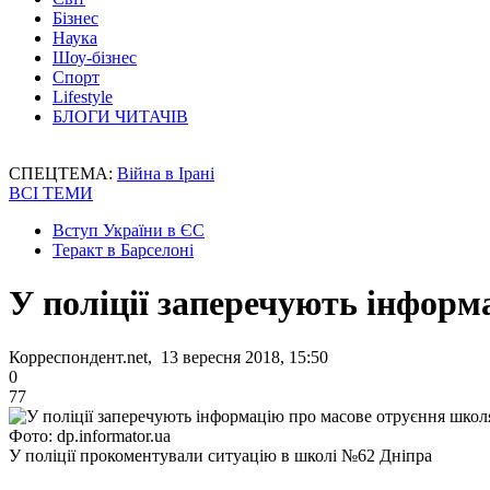
Бізнес
Наука
Шоу-бізнес
Спорт
Lifestyle
БЛОГИ ЧИТАЧІВ
СПЕЦТЕМА:
Війна в Ірані
ВСІ ТЕМИ
Вступ України в ЄС
Теракт в Барселоні
У поліції заперечують інформ
Корреспондент.net, 13 вересня 2018, 15:50
0
77
Фото: dp.informator.ua
У поліції прокоментували ситуацію в школі №62 Дніпра