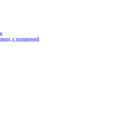
ти
зини, є поранений