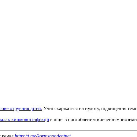
сове отруєння дітей.
Учні скаржаться на нудоту, підвищення темп
палах кишкової інфекції
в ліцеї з поглибленим вивченням іноземн
ш канал
https://t.me/korrespondentnet
.