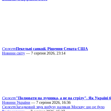
Сюжет
Пекельні санкції. Рішення Сената США
Новини світу
— 7 серпня 2026, 23:14
Сюжет
"Полювати на лучника, а не на стрілу". Як Україні 
Новини України
— 7 серпня 2026, 16:36
Сюжет
Загадковий звук вибуху налякав Москву: що це було