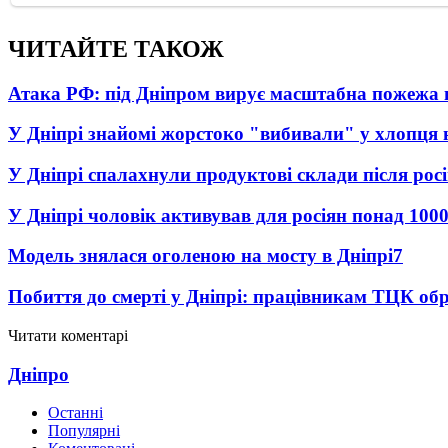
ЧИТАЙТЕ ТАКОЖ
Атака РФ: під Дніпром вирує масштабна пожежа 
У Дніпрі знайомі жорстоко "вибивали" у хлопця 
У Дніпрі спалахнули продуктові склади після рос
У Дніпрі чоловік активував для росіян понад 1000
Модель знялася оголеною на мосту в Дніпрі
7
Побиття до смерті у Дніпрі: працівникам ТЦК обр
Читати коментарі
Дніпро
Останні
Популярні