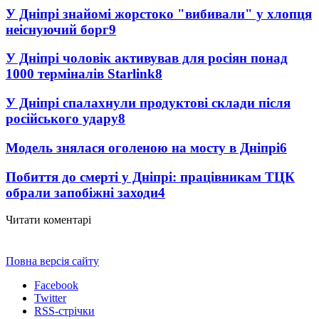
У Дніпрі знайомі жорстоко "вибивали" у хлопця
неіснуючий борг
9
У Дніпрі чоловік активував для росіян понад
1000 терміналів Starlink
8
У Дніпрі спалахнули продуктові склади після
російського удару
8
Модель знялася оголеною на мосту в Дніпрі
6
Побиття до смерті у Дніпрі: працівникам ТЦК
обрали запобіжні заходи
4
Читати коментарі
Повна версія сайту
Facebook
Twitter
RSS-стрічки