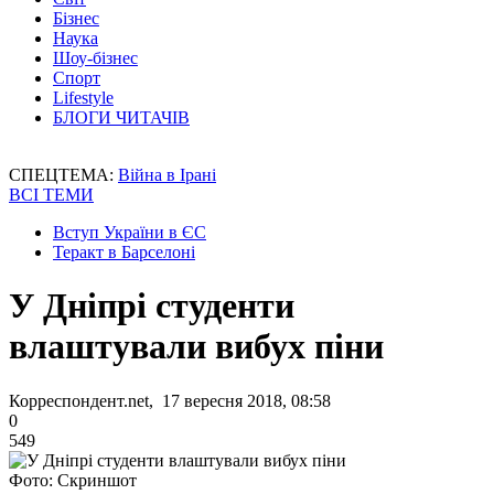
Бізнес
Наука
Шоу-бізнес
Спорт
Lifestyle
БЛОГИ ЧИТАЧІВ
СПЕЦТЕМА:
Війна в Ірані
ВСІ ТЕМИ
Вступ України в ЄС
Теракт в Барселоні
У Дніпрі студенти
влаштували вибух піни
Корреспондент.net, 17 вересня 2018, 08:58
0
549
Фото: Скриншот