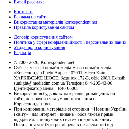
E-mail розсилка
Контакти
Реклама на сайті
Використання матеріалів korrespondent.net
Правила користування сайтом
Договір користування сайтом
Політика у сфері конфіденційності і персональних даних
Угода щодо користування
Редакція
© 2000-2026, Korrespondent.net
Суб'єкт у сфері онлайн-медіа Назва онлайн-медіа –
«КореспонденТ.net» Адреса: 02091, місто Київ,
ХАРКІВСЬКЕ ШОСЕ, будинок 172-Б, офіс 208/1 E-mail:
sunlight@mediadim.com.ua
Телефон: 044-205-43-00
Ідентифікатор медіа – R40-06068
Використання будь-яких матеріалів, розміщених на
сайті, дозволяється за умови посилання на
Корреспондент.net.
При копіюванні матеріалів зі сторінки « Новини України
і світу» , для інтернет - видань - обов'язкове пряме
відкрите для пошукових систем гіперпосилання .
Посилання має бути розміщена в незалежності від