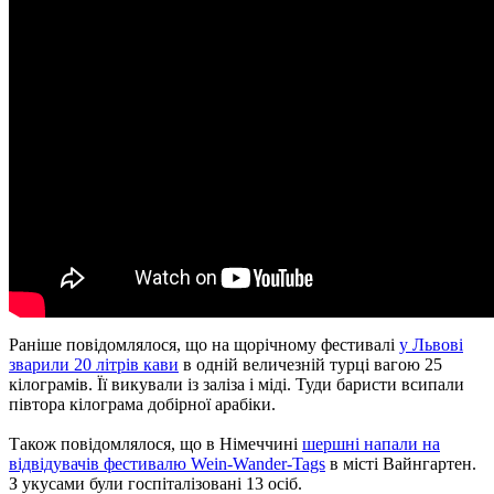
Раніше повідомлялося, що на щорічному фестивалі
у Львові
зварили 20 літрів кави
в одній величезній турці вагою 25
кілограмів.
Її викували із заліза і міді.
Туди баристи всипали
півтора кілограма добірної арабіки.
Також повідомлялося, що в Німеччині
шершні напали на
відвідувачів фестивалю Wein-Wander-Tags
в місті Вайнгартен.
З укусами були госпіталізовані 13 осіб.