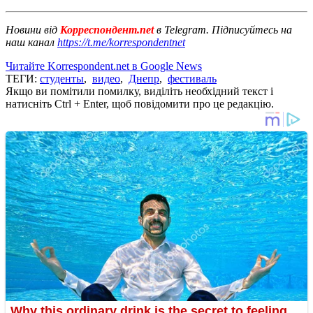
Новини від
Корреспондент.net
в Telegram. Підписуйтесь на
наш канал
https://t.me/korrespondentnet
Читайте Korrespondent.net в Google News
ТЕГИ:
студенты
,
видео
,
Днепр
,
фестиваль
Якщо ви помітили помилку, виділіть необхідний текст і
натисніть Ctrl + Enter, щоб повідомити про це редакцію.