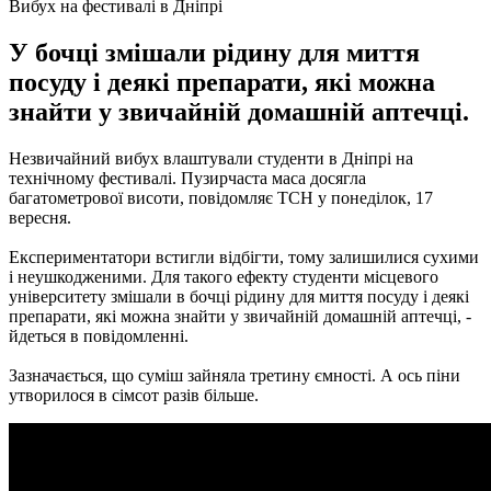
Вибух на фестивалі в Дніпрі
У бочці змішали рідину для миття
посуду і деякі препарати, які можна
знайти у звичайній домашній аптечці.
Незвичайний вибух влаштували студенти в Дніпрі на
технічному фестивалі.
Пузирчаста маса досягла
багатометрової висоти, повідомляє ТСН у понеділок, 17
вересня.
Експериментатори встигли відбігти, тому залишилися сухими
і неушкодженими.
Для такого ефекту студенти місцевого
університету змішали в бочці рідину для миття посуду і деякі
препарати, які можна знайти у звичайній домашній аптечці, -
йдеться в повідомленні.
Зазначається, що суміш зайняла третину ємності.
А ось піни
утворилося в сімсот разів більше.