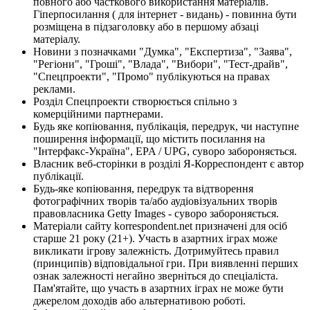
повного або часткового використання матеріалів.
Гіперпосилання ( для інтернет - видань) - повинна бути
розміщена в підзаголовку або в першому абзаці
матеріалу.
Новини з позначками "Думка", "Експертиза", "Заява",
"Регіони", "Гроші", "Влада", "Вибори", "Тест-драйв",
"Спецпроекти", "Промо" публікуються на правах
реклами.
Розділ Спецпроекти створюється спільно з
комерційними партнерами.
Будь яке копіювання, публікація, передрук, чи наступне
поширення інформації, що містить посилання на
"Інтерфакс-Україна", EPA / UPG, суворо забороняється.
Власник веб-сторінки в розділі Я-Корреспондент є автор
публікації.
Будь-яке копіювання, передрук та відтворення
фотографічних творів та/або аудіовізуальних творів
правовласника Getty Images - суворо забороняється.
Матеріали сайту korrespondent.net призначені для осіб
старше 21 року (21+). Участь в азартних іграх може
викликати ігрову залежність. Дотримуйтесь правил
(принципів) відповідальної гри. При виявленні перших
ознак залежності негайно зверніться до спеціаліста.
Пам'ятайте, що участь в азартних іграх не може бути
джерелом доходів або альтернативою роботі.