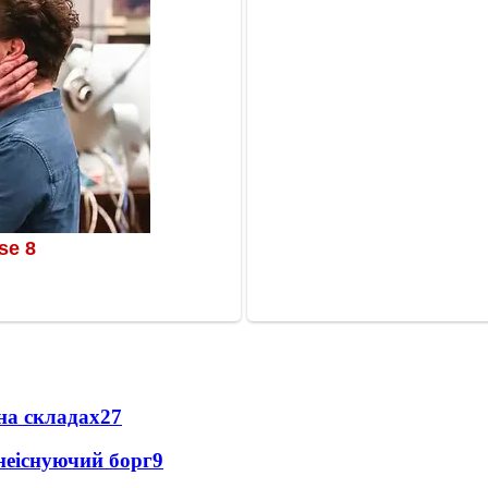
на складах
27
неіснуючий борг
9