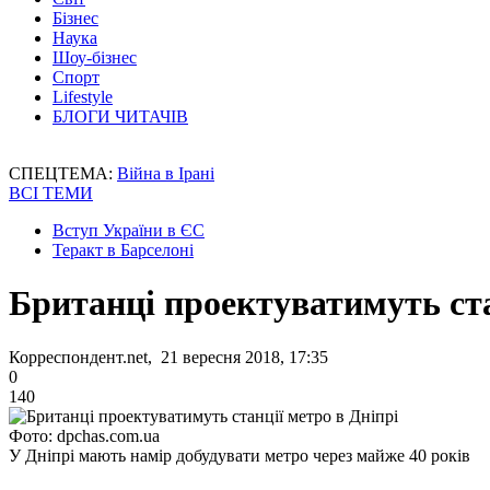
Бізнес
Наука
Шоу-бізнес
Спорт
Lifestyle
БЛОГИ ЧИТАЧІВ
СПЕЦТЕМА:
Війна в Ірані
ВСІ ТЕМИ
Вступ України в ЄС
Теракт в Барселоні
Британці проектуватимуть ста
Корреспондент.net, 21 вересня 2018, 17:35
0
140
Фото: dpchas.com.ua
У Дніпрі мають намір добудувати метро через майже 40 років