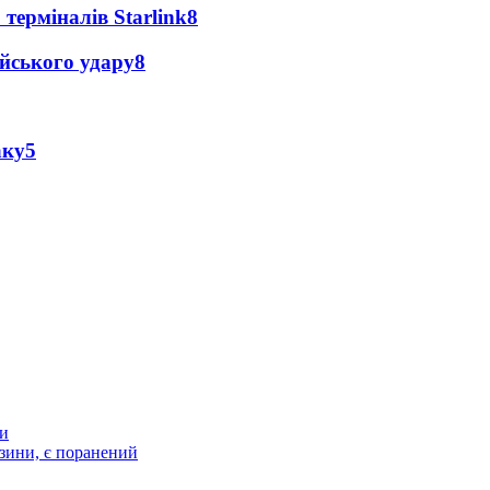
 терміналів Starlink
8
ійського удару
8
аку
5
ти
зини, є поранений