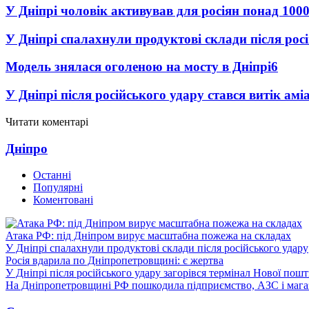
У Дніпрі чоловік активував для росіян понад 1000
У Дніпрі спалахнули продуктові склади після рос
Модель знялася оголеною на мосту в Дніпрі
6
У Дніпрі після російського удару стався витік амі
Читати коментарі
Дніпро
Останні
Популярні
Коментовані
Атака РФ: під Дніпром вирує масштабна пожежа на складах
У Дніпрі спалахнули продуктові склади після російського удару
Росія вдарила по Дніпропетровщині: є жертва
У Дніпрі після російського удару загорівся термінал Нової пош
На Дніпропетровщині РФ пошкодила підприємство, АЗС і мага