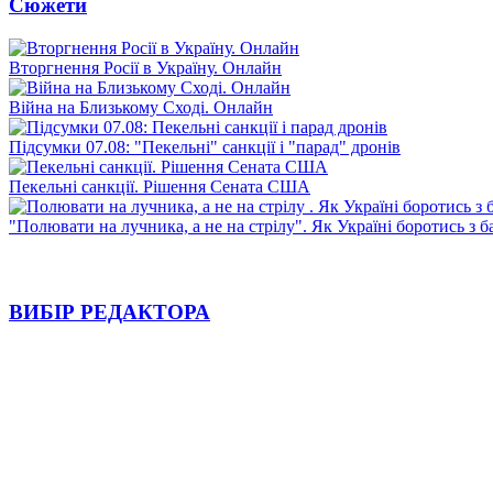
Сюжети
Вторгнення Росії в Україну. Онлайн
Війна на Близькому Сході. Онлайн
Підсумки 07.08: "Пекельні" санкції і "парад" дронів
Пекельні санкції. Рішення Сената США
"Полювати на лучника, а не на стрілу". Як Україні боротись з 
ВИБІР РЕДАКТОРА