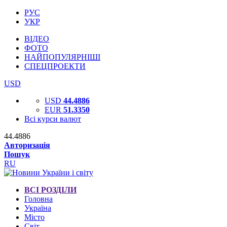
РУС
УКР
ВІДЕО
ФОТО
НАЙПОПУЛЯРНІШІ
СПЕЦПРОЕКТИ
USD
USD
44.4886
EUR
51.3350
Всі курси валют
44.4886
Авторизація
Пошук
RU
ВСІ РОЗДІЛИ
Головна
Україна
Місто
Світ