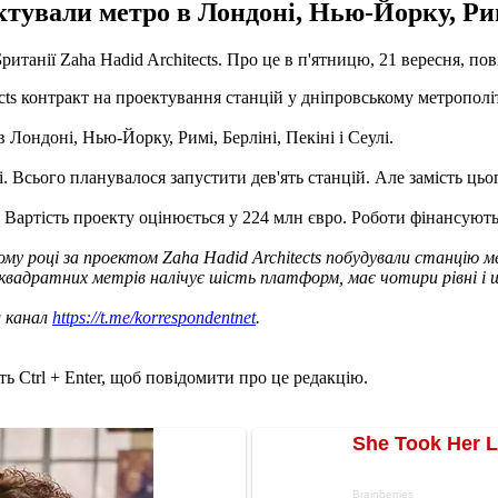
тували метро в Лондоні, Нью-Йорку, Римі,
ританії Zaha Hadid Architects. Про це в п'ятницю, 21 вересня, п
s контракт на проектування станцій у дніпровському метрополітен
Лондоні, Нью-Йорку, Римі, Берліні, Пекіні і Сеулі.
 Всього планувалося запустити дев'ять станцій. Але замість цьог
 Вартість проекту оцінюється у 224 млн євро. Роботи фінансуют
му році за проектом Zaha Hadid Architects побудували станцію мет
квадратних метрів налічує шість платформ, має чотири рівні і щ
ш канал
https://t.me/korrespondentnet
.
ь Ctrl + Enter, щоб повідомити про це редакцію.