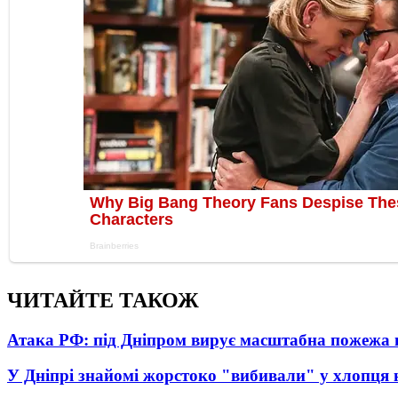
ЧИТАЙТЕ ТАКОЖ
Атака РФ: під Дніпром вирує масштабна пожежа 
У Дніпрі знайомі жорстоко "вибивали" у хлопця 