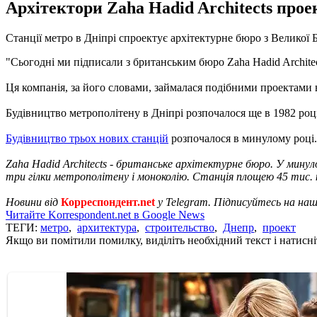
Архітектори Zaha Hadid Architects проек
Станції метро в Дніпрі спроектує архітектурне бюро з Великої Б
"Сьогодні ми підписали з британським бюро Zaha Hadid Architect
Ця компанія, за його словами, займалася подібними проектами в 
Будівництво метрополітену в Дніпрі розпочалося ще в 1982 році.
Будівництво трьох нових станцій
розпочалося в минулому році.
Zaha Hadid Architects - британське архітектурне бюро. У минуло
три гілки метрополітену і моноколію. Станція площею 45 тис. 
Новини від
Корреспондент.net
у Telegram. Підписуйтесь на на
Читайте Korrespondent.net в Google News
ТЕГИ:
метро
,
архитектура
,
строительство
,
Днепр
,
проект
Якщо ви помітили помилку, виділіть необхідний текст і натисніт