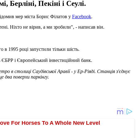
 Берліні, Пекіні і Сеулі.
овідомив мер міста Борис Філатов у
Facebook
.
і. Ніхто не вірив, а ми зробили", - написав він.
о в 1995 році запустили тільки шість.
ь ЄБРР і Європейський інвестиційний банк.
ро в столиці Саудівської Аравії - у Ер-Ріяді. Станція з'єднує
е два поверхи паркінгу.