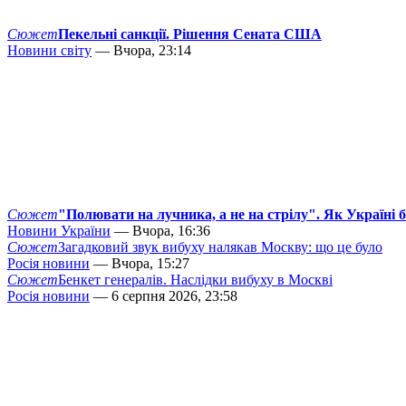
Сюжет
Пекельні санкції. Рішення Сената США
Новини світу
— Вчора, 23:14
Сюжет
"Полювати на лучника, а не на стрілу". Як Україні 
Новини України
— Вчора, 16:36
Сюжет
Загадковий звук вибуху налякав Москву: що це було
Росія новини
— Вчора, 15:27
Сюжет
Бенкет генералів. Наслідки вибуху в Москві
Росія новини
— 6 серпня 2026, 23:58