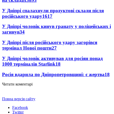
на складах
3893
У Дніпрі спалахнули продуктові склади після
російського удару
1617
У Дніпрі чоловік кинув гранату у поліцейських і
загинув
34
У Дніпрі після російського удару загорівся
термінал Нової пошти
27
У Дніпрі чоловік активував для росіян понад
1000 терміналів Starlink
18
Росія вдарила по Дніпропетровщині: є жертва
18
Читати коментарі
Повна версія сайту
Facebook
Twitter