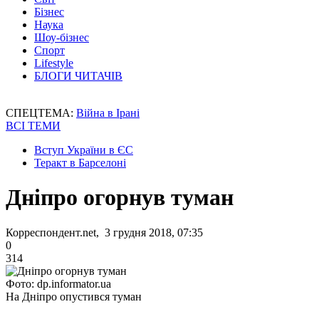
Бізнес
Наука
Шоу-бізнес
Спорт
Lifestyle
БЛОГИ ЧИТАЧІВ
СПЕЦТЕМА:
Війна в Ірані
ВСІ ТЕМИ
Вступ України в ЄС
Теракт в Барселоні
Дніпро огорнув туман
Корреспондент.net, 3 грудня 2018, 07:35
0
314
Фото: dp.informator.ua
На Дніпро опустився туман