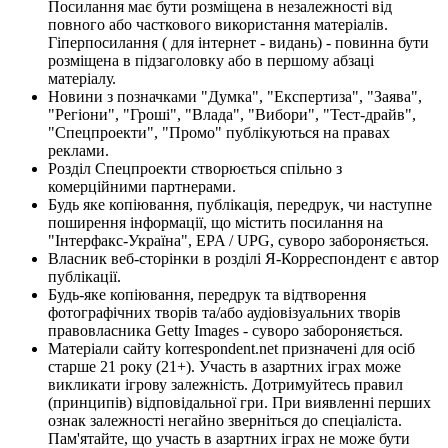
Посилання має бути розміщена в незалежності від
повного або часткового використання матеріалів.
Гіперпосилання ( для інтернет - видань) - повинна бути
розміщена в підзаголовку або в першому абзаці
матеріалу.
Новини з позначками "Думка", "Експертиза", "Заява",
"Регіони", "Гроші", "Влада", "Вибори", "Тест-драйв",
"Спецпроекти", "Промо" публікуються на правах
реклами.
Розділ Спецпроекти створюється спільно з
комерційними партнерами.
Будь яке копіювання, публікація, передрук, чи наступне
поширення інформації, що містить посилання на
"Інтерфакс-Україна", EPA / UPG, суворо забороняється.
Власник веб-сторінки в розділі Я-Корреспондент є автор
публікації.
Будь-яке копіювання, передрук та відтворення
фотографічних творів та/або аудіовізуальних творів
правовласника Getty Images - суворо забороняється.
Матеріали сайту korrespondent.net призначені для осіб
старше 21 року (21+). Участь в азартних іграх може
викликати ігрову залежність. Дотримуйтесь правил
(принципів) відповідальної гри. При виявленні перших
ознак залежності негайно зверніться до спеціаліста.
Пам'ятайте, що участь в азартних іграх не може бути