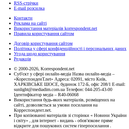
RSS-стрічки
E-mail розсилка
Контакти
Реклама на сайті
Використання матеріалів korrespondent.net
Правила користування сайтом
Договір користування сайтом
Політика у сфері конфіденційності і персональних даних
Угода щодо користування
Редакція
© 2000-2026, Korrespondent.net
Суб'єкт у сфері онлайн-медіа Назва онлайн-медіа –
«КореспонденТ.net» Адреса: 02091, місто Київ,
ХАРКІВСЬКЕ ШОСЕ, будинок 172-Б, офіс 208/1 E-mail:
sunlight@mediadim.com.ua
Телефон: 044-205-43-00
Ідентифікатор медіа – R40-06068
Використання будь-яких матеріалів, розміщених на
сайті, дозволяється за умови посилання на
Корреспондент.net.
При копіюванні матеріалів зі сторінки « Новини України
і світу» , для інтернет - видань - обов'язкове пряме
відкрите для пошукових систем гіперпосилання .