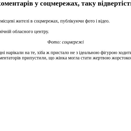
оментарів у соцмережах, таку відвертість
місцеві жителі в соцмережах, публікуючи фото і відео.
мічній обласного центру.
Фото: соцмережі
ні нарікали на те, хіба ж пристало не з ідеальною фігурою ходити
ментаторів припустили, що жінка могла стати жертвою жорстоког