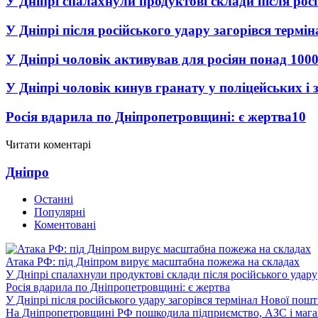
У Дніпрі спалахнули продуктові склади після рос
У Дніпрі після російського удару загорівся термі
У Дніпрі чоловік активував для росіян понад 1000
У Дніпрі чоловік кинув гранату у поліцейських і 
Росія вдарила по Дніпропетровщині: є жертва
10
Читати коментарі
Дніпро
Останні
Популярні
Коментовані
Атака РФ: під Дніпром вирує масштабна пожежа на складах
У Дніпрі спалахнули продуктові склади після російського удару
Росія вдарила по Дніпропетровщині: є жертва
У Дніпрі після російського удару загорівся термінал Нової пош
На Дніпропетровщині РФ пошкодила підприємство, АЗС і мага