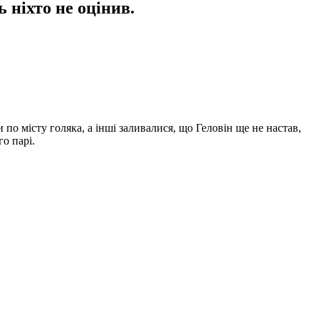
 ніхто не оцінив.
 по місту голяка, а інші заливалися, що Геловін ще не настав,
о парі.