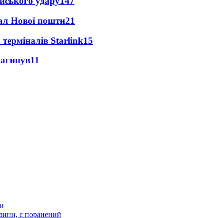
ійського удару
147
нал Нової пошти
21
 терміналів Starlink
15
загинув
11
ти
зини, є поранений