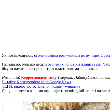
Як повідомлялося,
оголена жінка розгулювала по вулицях Одес
Нагадаємо, близько десяти
оголених чоловіків влаштували "заб
бігуни намагалися прикритися пластиковими тарілками.
Новини від
Корреспондент.net
у Telegram. Підписуйтесь на на
Читайте Korrespondent.net в Google News
ТЕГИ:
видео
,
фото
,
Днепр
,
голые
,
женщина
Якщо ви помітили помилку, виділіть необхідний текст і натисніт