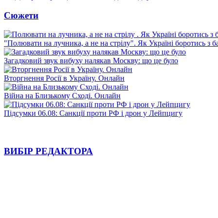
Сюжети
"Полювати на лучника, а не на стрілу". Як Україні боротись з 
Загадковий звук вибуху налякав Москву: що це було
Вторгнення Росії в Україну. Онлайн
Війна на Близькому Сході. Онлайн
Підсумки 06.08: Санкції проти РФ і дрон у Лейпцигу
ВИБІР РЕДАКТОРА