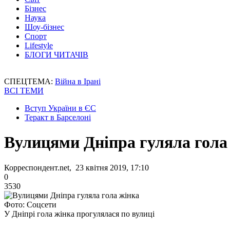
Бізнес
Наука
Шоу-бізнес
Спорт
Lifestyle
БЛОГИ ЧИТАЧІВ
СПЕЦТЕМА:
Війна в Ірані
ВСІ ТЕМИ
Вступ України в ЄС
Теракт в Барселоні
Вулицями Дніпра гуляла гола
Корреспондент.net, 23 квітня 2019, 17:10
0
3530
Фото: Соцсети
У Дніпрі гола жінка прогулялася по вулиці