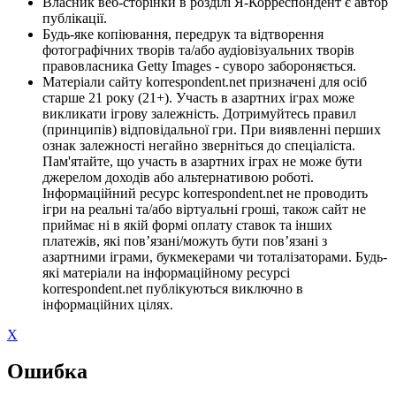
Власник веб-сторінки в розділі Я-Корреспондент є автор
публікації.
Будь-яке копіювання, передрук та відтворення
фотографічних творів та/або аудіовізуальних творів
правовласника Getty Images - суворо забороняється.
Матеріали сайту korrespondent.net призначені для осіб
старше 21 року (21+). Участь в азартних іграх може
викликати ігрову залежність. Дотримуйтесь правил
(принципів) відповідальної гри. При виявленні перших
ознак залежності негайно зверніться до спеціаліста.
Пам'ятайте, що участь в азартних іграх не може бути
джерелом доходів або альтернативою роботі.
Інформаційний ресурс korrespondent.net не проводить
ігри на реальні та/або віртуальні гроші, також сайт не
приймає ні в якій формі оплату ставок та інших
платежів, які пов’язані/можуть бути пов’язані з
азартними іграми, букмекерами чи тоталізаторами. Будь-
які матеріали на інформаційному ресурсі
korrespondent.net публікуються виключно в
інформаційних цілях.
X
Ошибка