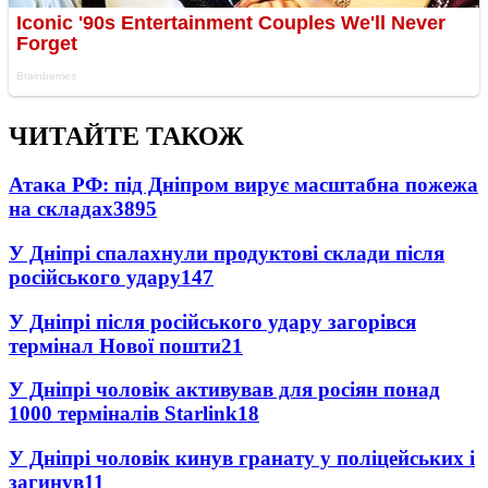
ЧИТАЙТЕ ТАКОЖ
Атака РФ: під Дніпром вирує масштабна пожежа
на складах
3895
У Дніпрі спалахнули продуктові склади після
російського удару
147
У Дніпрі після російського удару загорівся
термінал Нової пошти
21
У Дніпрі чоловік активував для росіян понад
1000 терміналів Starlink
18
У Дніпрі чоловік кинув гранату у поліцейських і
загинув
11