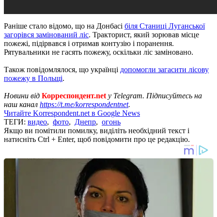
Раніше стало відомо, що на Донбасі
біля Станиці Луганської
загорівся замінований ліс
. Тракторист, який зорював місце
пожежі, підірвався і отримав контузію і поранення.
Рятувальники не гасять пожежу, оскільки ліс заміновано.
Також повідомлялося, що українці
допомогли загасити лісову
пожежу в Польщі
.
Новини від
Корреспондент.net
у Telegram. Підписуйтесь на
наш канал
https://t.me/korrespondentnet
.
Читайте Korrespondent.net в Google News
ТЕГИ:
видео
,
фото
,
Днепр
,
огонь
Якщо ви помітили помилку, виділіть необхідний текст і
натисніть Ctrl + Enter, щоб повідомити про це редакцію.