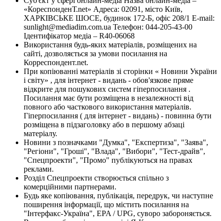
Суб'єкт у сфері онлайн-медіа Назва онлайн-медіа –
«КореспонденТ.net» Адреса: 02091, місто Київ,
ХАРКІВСЬКЕ ШОСЕ, будинок 172-Б, офіс 208/1 E-mail:
sunlight@mediadim.com.ua
Телефон: 044-205-43-00
Ідентифікатор медіа – R40-06068
Використання будь-яких матеріалів, розміщених на
сайті, дозволяється за умови посилання на
Корреспондент.net.
При копіюванні матеріалів зі сторінки « Новини України
і світу» , для інтернет - видань - обов'язкове пряме
відкрите для пошукових систем гіперпосилання .
Посилання має бути розміщена в незалежності від
повного або часткового використання матеріалів.
Гіперпосилання ( для інтернет - видань) - повинна бути
розміщена в підзаголовку або в першому абзаці
матеріалу.
Новини з позначками "Думка", "Експертиза", "Заява",
"Регіони", "Гроші", "Влада", "Вибори", "Тест-драйв",
"Спецпроекти", "Промо" публікуються на правах
реклами.
Розділ Спецпроекти створюється спільно з
комерційними партнерами.
Будь яке копіювання, публікація, передрук, чи наступне
поширення інформації, що містить посилання на
"Інтерфакс-Україна", EPA / UPG, суворо забороняється.