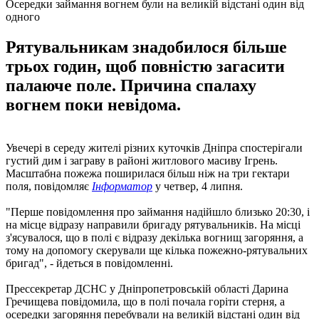
Осередки займання вогнем були на великій відстані один від
одного
Рятувальникам знадобилося більше
трьох годин, щоб повністю загасити
палаюче поле. Причина спалаху
вогнем поки невідома.
Увечері в середу жителі різних куточків Дніпра спостерігали
густий дим і заграву в районі житлового масиву Ігрень.
Масштабна пожежа поширилася більш ніж на три гектари
поля, повідомляє
Інформатор
у четвер, 4 липня.
"Перше повідомлення про займання надійшло близько 20:30, і
на місце відразу направили бригаду рятувальників. На місці
з'ясувалося, що в полі є відразу декілька вогнищ загоряння, а
тому на допомогу скерували ще кілька пожежно-рятувальних
бригад", - йдеться в повідомленні.
Прессекретар ДСНС у Дніпропетровській області Дарина
Гречищева повідомила, що в полі почала горіти стерня, а
осередки загоряння перебували на великій відстані один від