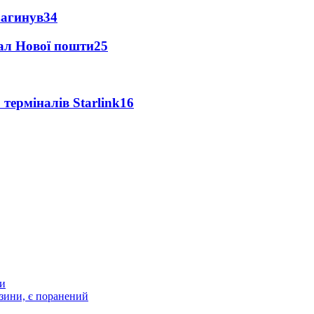
загинув
34
нал Нової пошти
25
 терміналів Starlink
16
ти
зини, є поранений