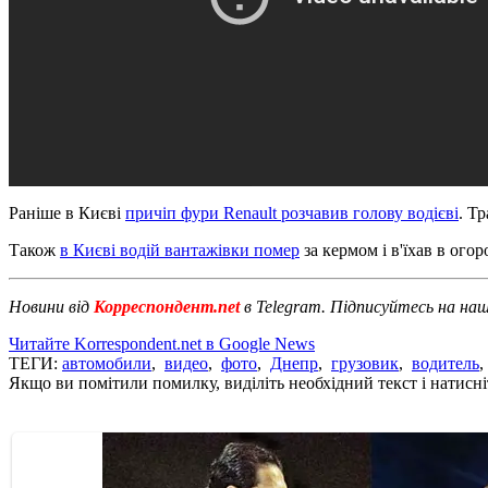
Раніше в Києві
причіп фури Renault розчавив голову водієві
. Т
Також
в Києві водій вантажівки помер
за кермом і в'їхав в огор
Новини від
Корреспондент.net
в Telegram. Підписуйтесь на на
Читайте Korrespondent.net в Google News
ТЕГИ:
автомобили
,
видео
,
фото
,
Днепр
,
грузовик
,
водитель
Якщо ви помітили помилку, виділіть необхідний текст і натисніт