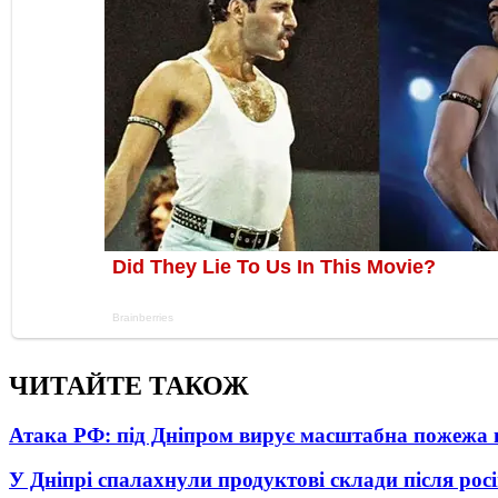
ЧИТАЙТЕ ТАКОЖ
Атака РФ: під Дніпром вирує масштабна пожежа 
У Дніпрі спалахнули продуктові склади після рос