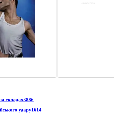
на складах
3886
ійського удару
1614