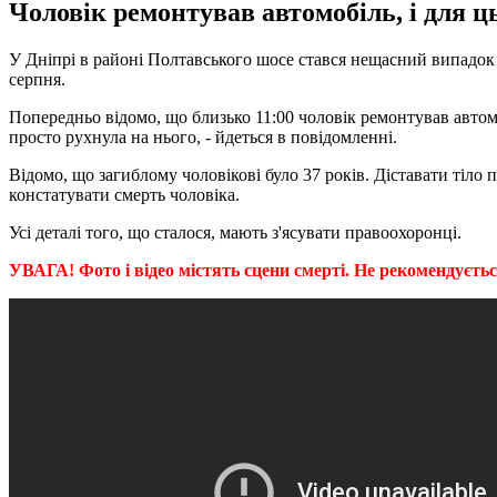
Чоловік ремонтував автомобіль, і для ць
У Дніпрі в районі Полтавського шосе стався нещасний випадок 
серпня.
Попередньо відомо, що близько 11:00 чоловік ремонтував автомо
просто рухнула на нього, - йдеться в повідомленні.
Відомо, що загиблому чоловікові було 37 років. Діставати тіло
констатувати смерть чоловіка.
Усі деталі того, що сталося, мають з'ясувати правоохоронці.
УВАГА! Фото і відео містять сцени смерті. Не рекомендується