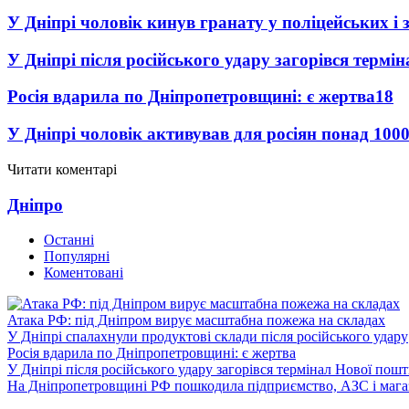
У Дніпрі чоловік кинув гранату у поліцейських і 
У Дніпрі після російського удару загорівся термі
Росія вдарила по Дніпропетровщині: є жертва
18
У Дніпрі чоловік активував для росіян понад 1000
Читати коментарі
Дніпро
Останні
Популярні
Коментовані
Атака РФ: під Дніпром вирує масштабна пожежа на складах
У Дніпрі спалахнули продуктові склади після російського удару
Росія вдарила по Дніпропетровщині: є жертва
У Дніпрі після російського удару загорівся термінал Нової пош
На Дніпропетровщині РФ пошкодила підприємство, АЗС і мага