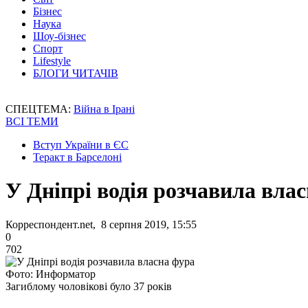
Бізнес
Наука
Шоу-бізнес
Спорт
Lifestyle
БЛОГИ ЧИТАЧІВ
СПЕЦТЕМА:
Війна в Ірані
ВСІ ТЕМИ
Вступ України в ЄС
Теракт в Барселоні
У Дніпрі водія розчавила вла
Корреспондент.net, 8 серпня 2019, 15:55
0
702
Фото: Информатор
Загиблому чоловікові було 37 років