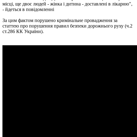
місці, ще двоє людей - жінка і дитина - доставлені в лікарню",
- йдеться в повідомленні
За цим фактом порушено кримінальне провадження за
статтею про порушення правил безпеки дорожнього руху (ч.2
ст.286 КК України).