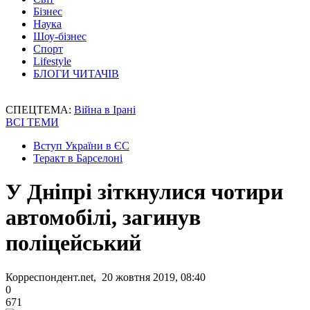
Бізнес
Наука
Шоу-бізнес
Спорт
Lifestyle
БЛОГИ ЧИТАЧІВ
СПЕЦТЕМА:
Війна в Ірані
ВСІ ТЕМИ
Вступ України в ЄС
Теракт в Барселоні
У Дніпрі зіткнулися чотири
автомобілі, загинув
поліцейський
Корреспондент.net, 20 жовтня 2019, 08:40
0
671