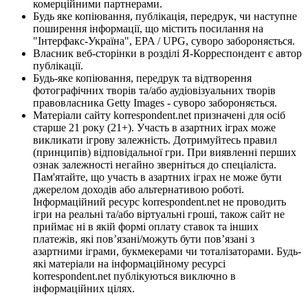
комерційними партнерами.
Будь яке копіювання, публікація, передрук, чи наступне
поширення інформації, що містить посилання на
"Інтерфакс-Україна", EPA / UPG, суворо забороняється.
Власник веб-сторінки в розділі Я-Корреспондент є автор
публікації.
Будь-яке копіювання, передрук та відтворення
фотографічних творів та/або аудіовізуальних творів
правовласника Getty Images - суворо забороняється.
Матеріали сайту korrespondent.net призначені для осіб
старше 21 року (21+). Участь в азартних іграх може
викликати ігрову залежність. Дотримуйтесь правил
(принципів) відповідальної гри. При виявленні перших
ознак залежності негайно зверніться до спеціаліста.
Пам'ятайте, що участь в азартних іграх не може бути
джерелом доходів або альтернативою роботі.
Інформаційний ресурс korrespondent.net не проводить
ігри на реальні та/або віртуальні гроші, також сайт не
приймає ні в якій формі оплату ставок та інших
платежів, які пов’язані/можуть бути пов’язані з
азартними іграми, букмекерами чи тоталізаторами. Будь-
які матеріали на інформаційному ресурсі
korrespondent.net публікуються виключно в
інформаційних цілях.