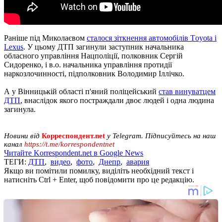
Раніше під Миколаєвом
сталося зіткнення автомобілів Тoyota і
Lexus
. У цьому ДТП загинули заступник начальника
обласного управління Нацполіції, полковник Сергій
Сидоренко, і в.о. начальника управління протидії
наркозлочинності, підполковник Володимир Іллічко.
А у Вінницькій області п'яний поліцейський
став винуватцем
ДТП
, внаслідок якого постраждали двоє людей і одна людина
загинула.
Новини від
Корреспондент.net
у Telegram. Підписуйтесь на наш
канал
https://t.me/korrespondentnet
Читайте Korrespondent.net в Google News
ТЕГИ:
ДТП
,
видео
,
фото
,
Днепр
,
авария
Якщо ви помітили помилку, виділіть необхідний текст і
натисніть Ctrl + Enter, щоб повідомити про це редакцію.