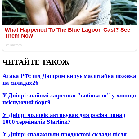
ЧИТАЙТЕ ТАКОЖ
Атака РФ: під Дніпром вирує масштабна пожежа
на складах
26
У Дніпрі знайомі жорстоко "вибивали" у хлопця
неіснуючий борг
9
У Дніпрі чоловік активував для росіян понад
1000 терміналів Starlink
7
У Дніпрі спалахнули продуктові склади після