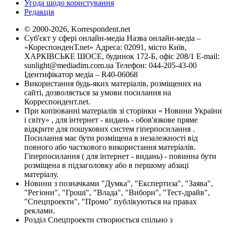
Угода щодо користування
Редакція
© 2000-2026, Korrespondent.net
Суб'єкт у сфері онлайн-медіа Назва онлайн-медіа –
«КореспонденТ.net» Адреса: 02091, місто Київ,
ХАРКІВСЬКЕ ШОСЕ, будинок 172-Б, офіс 208/1 E-mail:
sunlight@mediadim.com.ua
Телефон: 044-205-43-00
Ідентифікатор медіа – R40-06068
Використання будь-яких матеріалів, розміщених на
сайті, дозволяється за умови посилання на
Корреспондент.net.
При копіюванні матеріалів зі сторінки « Новини України
і світу» , для інтернет - видань - обов'язкове пряме
відкрите для пошукових систем гіперпосилання .
Посилання має бути розміщена в незалежності від
повного або часткового використання матеріалів.
Гіперпосилання ( для інтернет - видань) - повинна бути
розміщена в підзаголовку або в першому абзаці
матеріалу.
Новини з позначками "Думка", "Експертиза", "Заява",
"Регіони", "Гроші", "Влада", "Вибори", "Тест-драйв",
"Спецпроекти", "Промо" публікуються на правах
реклами.
Розділ Спецпроекти створюється спільно з