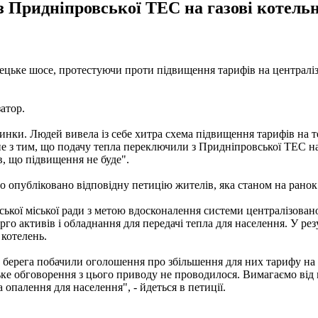
з Придніпровської ТЕС на газові котельн
онецьке шосе, протестуючи проти підвищення тарифів на централ
атор.
инки. Людей вивела із себе хитра схема підвищення тарифів на те
ане з тим, що подачу тепла переключили з Придніпровської ТЕС на 
в, що підвищення не буде".
о опубліковано відповідну петицію жителів, яка станом на ранок 
вської міської ради з метою вдосконалення системи централізова
о активів і обладнання для передачі тепла для населення. У рез
котелень.
берега побачили оголошення про збільшення для них тарифу на т
е обговорення з цього приводу не проводилося. Вимагаємо від мі
опалення для населення", - йдеться в петиції.