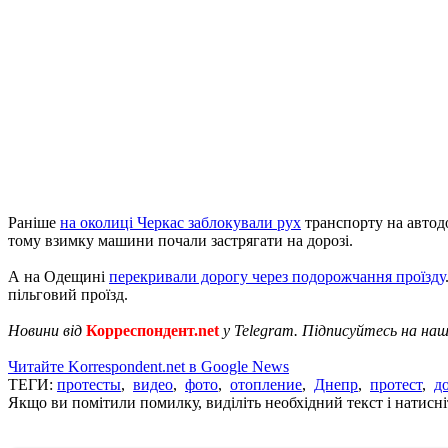
Раніше
на околиці Черкас заблокували рух
транспорту на автодо
тому взимку машини почали застрягати на дорозі.
А на Одещині
перекривали дорогу через подорожчання проїзду
пільговий проїзд.
Новини від
Корреспондент.net
у Telegram. Підписуйтесь на на
Читайте Korrespondent.net в Google News
ТЕГИ:
протесты
,
видео
,
фото
,
отопление
,
Днепр
,
протест
,
д
Якщо ви помітили помилку, виділіть необхідний текст і натисніт