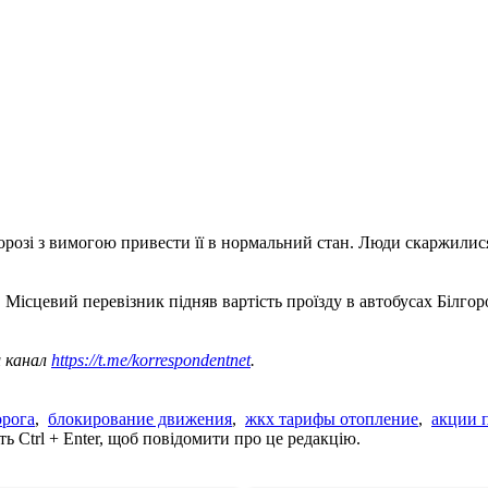
розі з вимогою привести її в нормальний стан. Люди скаржилися
. Місцевий перевізник підняв вартість проїзду в автобусах Білгор
ш канал
https://t.me/korrespondentnet
.
орога
,
блокирование движения
,
жкх тарифы отопление
,
акции 
ь Ctrl + Enter, щоб повідомити про це редакцію.