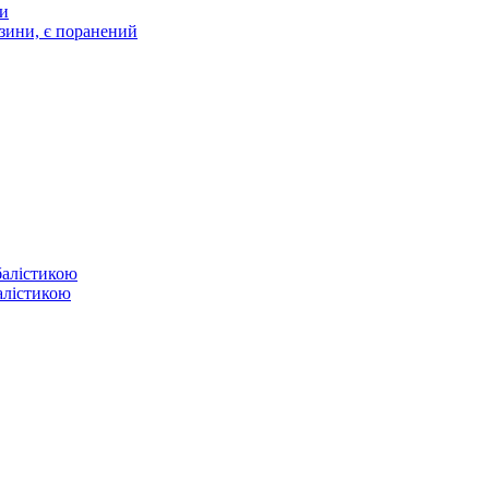
ти
зини, є поранений
балістикою