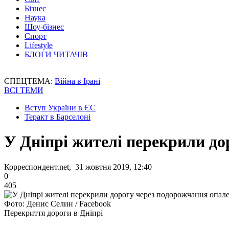
Бізнес
Наука
Шоу-бізнес
Спорт
Lifestyle
БЛОГИ ЧИТАЧІВ
СПЕЦТЕМА:
Війна в Ірані
ВСІ ТЕМИ
Вступ України в ЄС
Теракт в Барселоні
У Дніпрі жителі перекрили до
Корреспондент.net, 31 жовтня 2019, 12:40
0
405
Фото: Денис Селин / Facebook
Перекриття дороги в Дніпрі