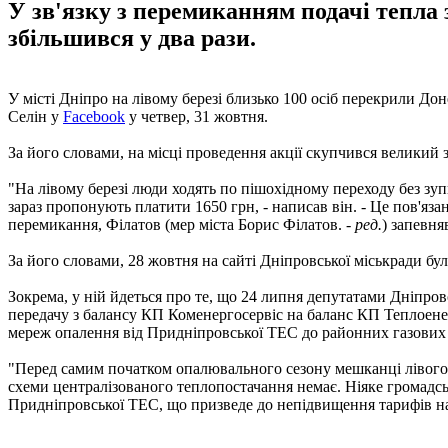
У зв'язку з перемиканням подачі тепла 
збільшився у два рази.
У місті Дніпро на лівому березі близько 100 осіб перекрили Д
Селін у
Facebook
у четвер, 31 жовтня.
За його словами, на місці проведення акції скупчився великий з
"На лівому березі люди ходять по пішохідному переходу без зуп
зараз пропонують платити 1650 грн, - написав він. - Це пов'яз
перемикання, Філатов (мер міста Борис Філатов. -
ред.
) запевня
За його словами, 28 жовтня на сайті Дніпровської міськради бул
Зокрема, у ній йдеться про те, що 24 липня депутатами Дніпро
передачу з балансу КП Коменергосервіс на баланс КП Теплоенерг
мереж опалення від Придніпровської ТЕС до районних газових 
"Перед самим початком опалювального сезону мешканці лівого 
схеми централізованого теплопостачання немає. Ніяке громадськ
Придніпровської ТЕС, що призведе до непідвищення тарифів на 