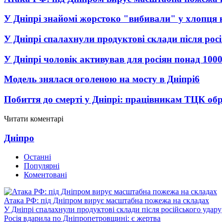
У Дніпрі знайомі жорстоко "вибивали" у хлопця 
У Дніпрі спалахнули продуктові склади після рос
У Дніпрі чоловік активував для росіян понад 1000
Модель знялася оголеною на мосту в Дніпрі
6
Побиття до смерті у Дніпрі: працівникам ТЦК обр
Читати коментарі
Дніпро
Останні
Популярні
Коментовані
Атака РФ: під Дніпром вирує масштабна пожежа на складах
У Дніпрі спалахнули продуктові склади після російського удару
Росія вдарила по Дніпропетровщині: є жертва