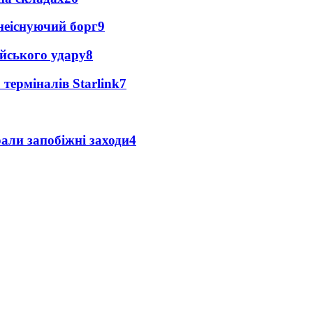
неіснуючий борг
9
ійського удару
8
 терміналів Starlink
7
али запобіжні заходи
4