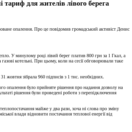
і тариф для жителів лівого берега
ізоване опалення. Про це повідомив громадський активіст Денис
пло. У минулому році лівий берег платив 800 грн за 1 Гкал, а
газові котельні. При цьому, коли на сесії обговорювали таке
31 жовтня зібрала 960 підписів з 1 тис. необхідних.
ного опалення було прийняте рішення про надання дозволу на
ультаті рішення були проведені роботи з перепідключення
еплопостачання майже у два рази, хоча ні слова про зміну
ської влади відновити постачання теплової енергії від