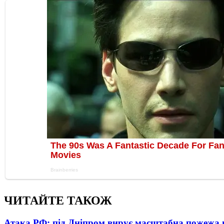
ЧИТАЙТЕ ТАКОЖ
Атака РФ: під Дніпром вирує масштабна пожежа 