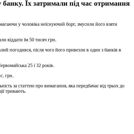
банку. Їх затримали під час отримання
вимагаючи у чоловіка неіснуючий борг, змусили його взяти
ли віддати їм 50 тисяч грн.
лий погодився, після чого його привезли в один з банків в
ервомайська 25 і 32 років.
с. грн.
ність за статтею про вимагання, яка передбачає від трьох до
дії тривають.