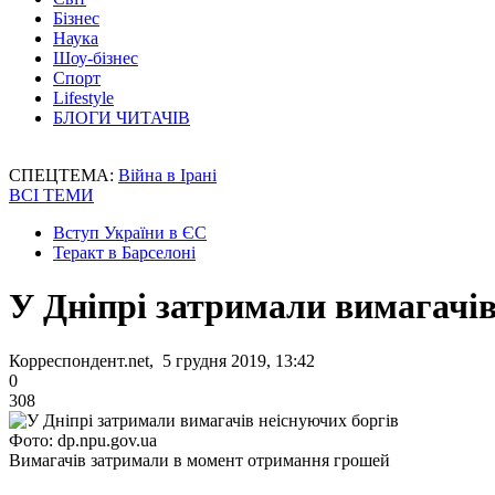
Бізнес
Наука
Шоу-бізнес
Спорт
Lifestyle
БЛОГИ ЧИТАЧІВ
СПЕЦТЕМА:
Війна в Ірані
ВСІ ТЕМИ
Вступ України в ЄС
Теракт в Барселоні
У Дніпрі затримали вимагачів
Корреспондент.net, 5 грудня 2019, 13:42
0
308
Фото: dp.npu.gov.ua
Вимагачів затримали в момент отримання грошей