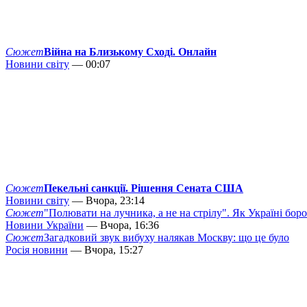
Сюжет
Війна на Близькому Сході. Онлайн
Новини світу
— 00:07
Сюжет
Пекельні санкції. Рішення Сената США
Новини світу
— Вчора, 23:14
Сюжет
"Полювати на лучника, а не на стрілу". Як Україні бор
Новини України
— Вчора, 16:36
Сюжет
Загадковий звук вибуху налякав Москву: що це було
Росія новини
— Вчора, 15:27