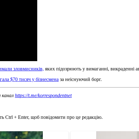
римали зловмисників,
яких підозрюють у вимаганні, викраденні ав
гала $70 тисяч у бізнесмена
за неіснуючий борг.
ш канал
https://t.me/korrespondentnet
ь Ctrl + Enter, щоб повідомити про це редакцію.