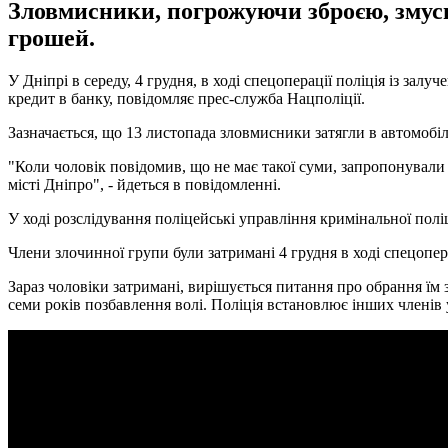
Зловмисники, погрожуючи зброєю, змуси
грошей.
У Дніпрі в середу, 4 грудня, в ході спецоперації поліція із за
кредит в банку, повідомляє прес-служба Нацполіції.
Зазначається, що 13 листопада зловмисники затягли в автомобіл
"Коли чоловік повідомив, що не має такої суми, запропонували
місті Дніпро", - йдеться в повідомленні.
У ході розслідування поліцейські управління кримінальної полі
Члени злочинної групи були затримані 4 грудня в ході спецопера
Зараз чоловіки затримані, вирішується питання про обрання їм 
семи років позбавлення волі. Поліція встановлює інших членів у