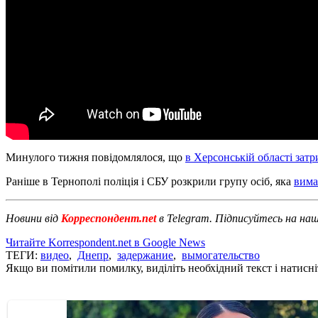
Минулого тижня повідомлялося, що
в Херсонській області зат
Раніше в Тернополі поліція і СБУ розкрили групу осіб, яка
вима
Новини від
Корреспондент.net
в Telegram. Підписуйтесь на на
Читайте Korrespondent.net в Google News
ТЕГИ:
видео
,
Днепр
,
задержание
,
вымогательство
Якщо ви помітили помилку, виділіть необхідний текст і натисніт