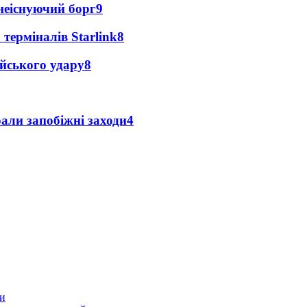
неіснуючий борг
9
 терміналів Starlink
8
ійського удару
8
али запобіжні заходи
4
ти