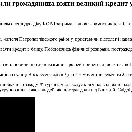
ли громадянина взяти великий кредит у 
лученням спецпідрозділу КОРД затримала двох зловмисників, які, 
ь жителя Петропавлівського району, приставили пістолет і наказа
 взяти кредит в банку. Побоюючись фізичної розправи, постражда
ції встановили, що до вимагання грошей причетні двоє жителів П
ції на вулиці Воскресенській в Дніпрі у момент передачі їм 25 ти
запобіжного заходу. Фігурантам загрожує кримінальна відповідаль
груповання і також людей, які постраждали від їхніх дій. Слідчі 