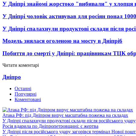
У Дніпрі знайомі жорстоко "вибивали" у хлопця 
У Дніпрі чоловік активував для росіян понад 1000
У Дніпрі спалахнули продуктові склади після рос
Модель знялася оголеною на мосту в Дніпрі
6
Побиття до смерті у Дніпрі: працівникам ТЦК обр
Читати коментарі
Дніпро
Останні
Популярні
Коментовані
Атака РФ: під Дніпром вирує масштабна пожежа на складах
У Дніпрі спалахнули продуктові склади після російського удару
Росія вдарила по Дніпропетровщині: є жертва
У Дніпрі після російського удару загорівся термінал Нової пош