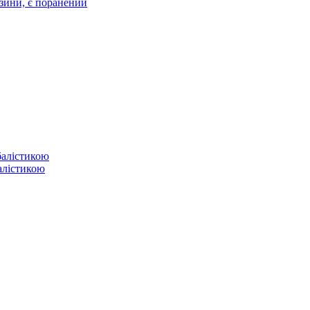
зини, є поранений
балістикою