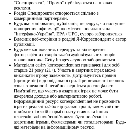
"Спецпроекти", "Промо" публікуються на правах
реклами.
Розділ Спецпроекти створюється спільно з
комерційними партнерами.
Будь яке копіювання, публікація, передрук, чи наступне
поширення інформації, що містить посилання на
"Інтерфакс-Україна", EPA / UPG, суворо забороняється.
Власник веб-сторінки в розділі Я-Корреспондент є автор
публікації.
Будь-яке копіювання, передрук та відтворення
фотографічних творів та/або аудіовізуальних творів
правовласника Getty Images - суворо забороняється.
Матеріали сайту korrespondent.net призначені для осіб
старше 21 року (21+). Участь в азартних іграх може
викликати ігрову залежність. Дотримуйтесь правил
(принципів) відповідальної гри. При виявленні перших
ознак залежності негайно зверніться до спеціаліста.
Пам'ятайте, що участь в азартних іграх не може бути
джерелом доходів або альтернативою роботі.
Інформаційний ресурс korrespondent.net не проводить
ігри на реальні та/або віртуальні гроші, також сайт не
приймає ні в якій формі оплату ставок та інших
платежів, які пов’язані/можуть бути пов’язані з
азартними іграми, букмекерами чи тоталізаторами. Будь-
які матеріали на інформаційному ресурсі