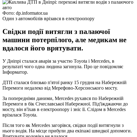
Фото: dp.informator.ua
Один з автомобілів врізався в електроопору
Свідки події витягли з палаючої
машини потерпілого, але медикам не
вдалося його врятувати.
У Дніпрі сталася аварія за участю Toyota і Mercedes, в
результаті чого одна людина загинула. Про це повідомляє
Інформатор.
ДТП сталася близько п'ятої ранку 15 грудня на Набережній
Перемоги недалеко від Мерефово-Херсонського мосту.
За попередніми даними, Merсedes рухався по Набережній
Перемоги в бік Січеславської Набережної. Під'їжджаючи до
мосту, він в'їхав в електроопору і зніс її. Слідом в Merсedes
врізалася Toyota.
Після того як Merсedes загорівся, свідки події витягнули з
нього водія. На місце прибули два екіпажі швидкої допомоги.
Врятувати чоловіка не вдалося.