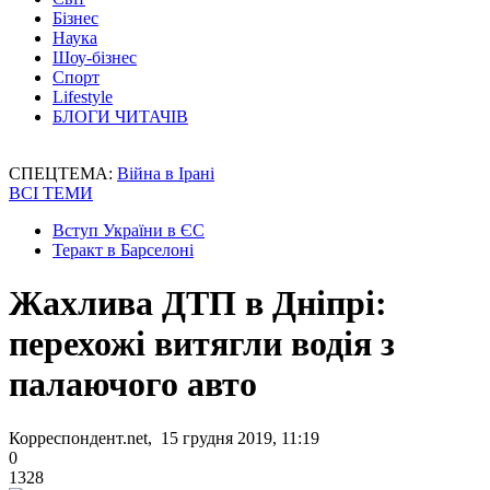
Бізнес
Наука
Шоу-бізнес
Спорт
Lifestyle
БЛОГИ ЧИТАЧІВ
СПЕЦТЕМА:
Війна в Ірані
ВСІ ТЕМИ
Вступ України в ЄС
Теракт в Барселоні
Жахлива ДТП в Дніпрі:
перехожі витягли водія з
палаючого авто
Корреспондент.net, 15 грудня 2019, 11:19
0
1328