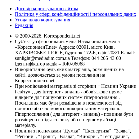
Договір користування сайтом
Політика у сфері конфіденційності і персональних даних
Угода щодо користування
Редакція
© 2000-2026, Korrespondent.net
Суб'єкт у сфері онлайн-медіа Назва онлайн-медіа –
«КореспонденТ.net» Адреса: 02091, місто Київ,
ХАРКІВСЬКЕ ШОСЕ, будинок 172-Б, офіс 208/1 E-mail:
sunlight@mediadim.com.ua
Телефон: 044-205-43-00
Ідентифікатор медіа – R40-06068
Використання будь-яких матеріалів, розміщених на
сайті, дозволяється за умови посилання на
Корреспондент.net.
При копіюванні матеріалів зі сторінки « Новини України
і світу» , для інтернет - видань - обов'язкове пряме
відкрите для пошукових систем гіперпосилання .
Посилання має бути розміщена в незалежності від
повного або часткового використання матеріалів.
Гіперпосилання ( для інтернет - видань) - повинна бути
розміщена в підзаголовку або в першому абзаці
матеріалу.
Новини з позначками "Думка", "Експертиза", "Заява",
"Регіони", "Гроші", "Влада", "Вибори", "Тест-драйв",