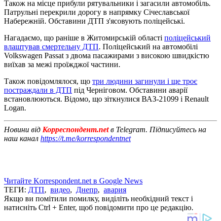
Також на місце прибули рятувальники і загасили автомобіль.
Патрульні перекрили дорогу в напрямку Січеславської
Набережній. Обставини ДТП з'ясовують поліцейські.
Нагадаємо, що раніше в Житомирській області
поліцейський
влаштував смертельну ДТП
. Поліцейський на автомобілі
Volkswagen Passat з двома пасажирами з високою швидкістю
виїхав за межі проїжджої частини.
Також повідомлялося, що
три людини загинули і ще троє
постраждали в ДТП
під Черніговом. Обставини аварії
встановлюються. Відомо, що зіткнулися ВАЗ-21099 і Renault
Logan.
Новини від
Корреспондент.net
в Telegram. Підписуйтесь на
наш канал
https://t.me/korrespondentnet
Читайте Korrespondent.net в Google News
ТЕГИ:
ДТП
,
видео
,
Днепр
,
авария
Якщо ви помітили помилку, виділіть необхідний текст і
натисніть Ctrl + Enter, щоб повідомити про це редакцію.