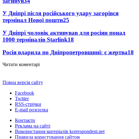
загинув
34
У Дніпрі після російського удару загорівся
термінал Нової пошти
25
У Дніпрі чоловік активував для росіян понад
1000 терміналів Starlink
18
Росія вдарила по Дніпропетровщині: є жертва
18
Читати коментарі
Повна версія сайту
Facebook
Twitter
RSS-стрічки
E-mail розсилка
Контакти
Реклама на сайті
Використання матеріалів korrespondent.net
Правила користування сайтом