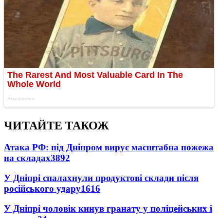
ЧИТАЙТЕ ТАКОЖ
Атака РФ: під Дніпром вирує масштабна пожежа
на складах
3892
У Дніпрі спалахнули продуктові склади після
російського удару
1616
У Дніпрі чоловік кинув гранату у поліцейських і