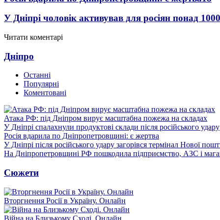
У Дніпрі чоловік активував для росіян понад 1000
Читати коментарі
Дніпро
Останні
Популярні
Коментовані
Атака РФ: під Дніпром вирує масштабна пожежа на складах
У Дніпрі спалахнули продуктові склади після російського удару
Росія вдарила по Дніпропетровщині: є жертва
У Дніпрі після російського удару загорівся термінал Нової пош
На Дніпропетровщині РФ пошкодила підприємство, АЗС і мага
Сюжети
Вторгнення Росії в Україну. Онлайн
Війна на Близькому Сході. Онлайн