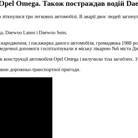
 Opel Omega. Також постраждав водій Da
зіткнулися три легкових автомобілі. В аварії двоє людей загину
a, Daewoo Lanos і Daewoo Sens.
народження, і пасажирка даного автомобіля, громадянка 1988 ро
дичної допомоги госпіталізували в міську лікарню №6 міста Дніп
и конструкції автомобіля Opel Omega і вилучили тіла загиблих. 
ставин дорожньо-транспортної пригоди.