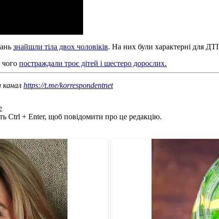
пань
знайшли тіла двох чоловіків
. На них були характерні для ДТ
і чого
постраждали троє дітей і шестеро дорослих.
ш канал
https://t.me/korrespondentnet
е
ь Ctrl + Enter, щоб повідомити про це редакцію.