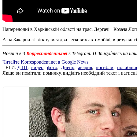
Напередодні в Харківській області на трасі Дергачі - Козача Ло
А на Закарпатті зіткнулися два легкових автомобілі, в результат
Новини від
Корреспондент.net
в Telegram. Підписуйтесь на на
Читайте Korrespondent.net в Google News
ТЕГИ:
ДТП
,
видео
,
фото
,
Днепр
,
авария
,
погибли
,
погибши
Якщо ви помітили помилку, виділіть необхідний текст і натисніт