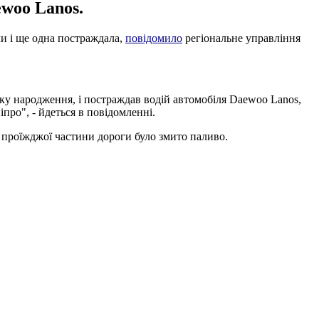
ewoo Lanos.
ли і ще одна постраждала,
повідомило
регіональне управління
ку народження, і постраждав водій автомобіля Daewoo Lanos,
ро", - йдеться в повідомленні.
З проїжджої частини дороги було змито паливо.