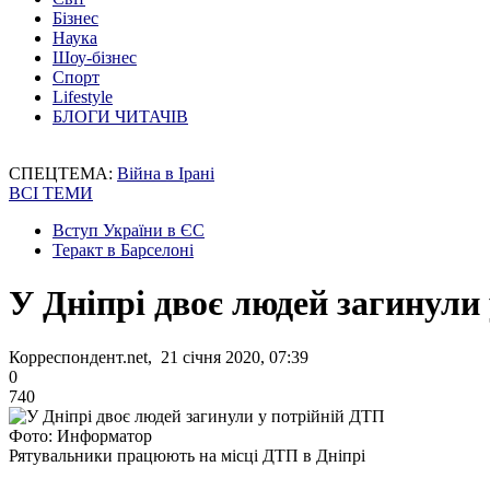
Бізнес
Наука
Шоу-бізнес
Спорт
Lifestyle
БЛОГИ ЧИТАЧІВ
СПЕЦТЕМА:
Війна в Ірані
ВСІ ТЕМИ
Вступ України в ЄС
Теракт в Барселоні
У Дніпрі двоє людей загинули
Корреспондент.net, 21 січня 2020, 07:39
0
740
Фото: Информатор
Рятувальники працюють на місці ДТП в Дніпрі