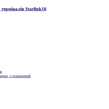
 терміналів Starlink
16
ти
зини, є поранений