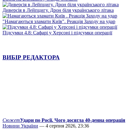
Диверсія в Лейпцигу. Дрон біля українського літака
"Намагаються зламати Київ". Реакція Заходу на удар
Підсумки 4.8: Сафарі у Херсоні і підсумки операції
ВИБІР РЕДАКТОРА
Сюжет
Удари по Росії. Чого досягла 40-денна операція
Новини України
— 4 серпня 2026, 23:36