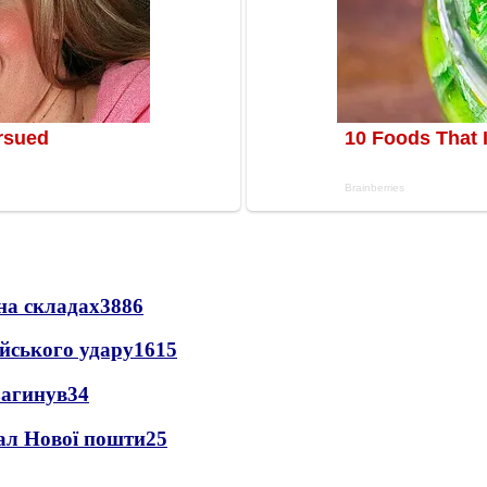
на складах
3886
ійського удару
1615
загинув
34
нал Нової пошти
25