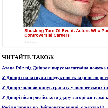
ЧИТАЙТЕ ТАКОЖ
Атака РФ: під Дніпром вирує масштабна пожежа 
У Дніпрі спалахнули продуктові склади після рос
У Дніпрі чоловік кинув гранату у поліцейських і 
У Дніпрі після російського удару загорівся термі
Росія вдарила по Дніпропетровщині: є жертва
18