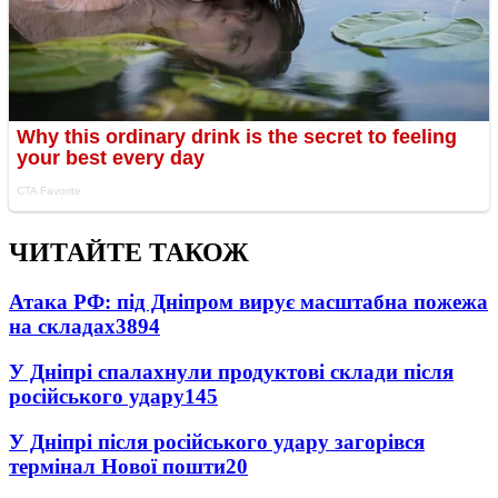
ЧИТАЙТЕ ТАКОЖ
Атака РФ: під Дніпром вирує масштабна пожежа
на складах
3894
У Дніпрі спалахнули продуктові склади після
російського удару
145
У Дніпрі після російського удару загорівся
термінал Нової пошти
20