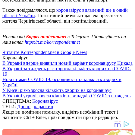
Також повідомлялося, що
коронавірус виявлений ще в одній
області України
. Позитивний результат дав експрес-тест у
жителя Чернігівської області, він госпіталізований.
Новини від
Корреспондент.net
в Telegram. Підписуйтесь на
наш канал
https://t.me/korrespondentnet
Читайте Korrespondent.net в Google News
Коронавірус
В Україні вперше виявили новий варіант коронавірусу Цикада
В Україні за тиждень різко зросла кількість хворих на COVID-
19
Нові штами COVID-19: особливості та кількість хворих в
Україні
У Києві різко зросла кількість хворих на коронавірус
В Україні утричі зросла кількість випадків COVID за тиждень
СПЕЦТЕМА:
Коронавірус
ТЕГИ:
Днепр
,
карантин
Якщо ви помітили помилку, виділіть необхідний текст і
натисніть Ctrl + Enter, щоб повідомити про це редакцію.