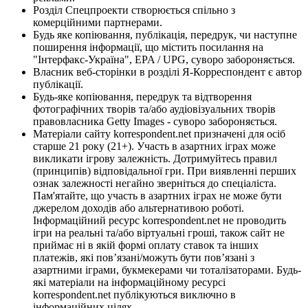
Розділ Спецпроекти створюється спільно з
комерційними партнерами.
Будь яке копіювання, публікація, передрук, чи наступне
поширення інформації, що містить посилання на
"Інтерфакс-Україна", EPA / UPG, суворо забороняється.
Власник веб-сторінки в розділі Я-Корреспондент є автор
публікації.
Будь-яке копіювання, передрук та відтворення
фотографічних творів та/або аудіовізуальних творів
правовласника Getty Images - суворо забороняється.
Матеріали сайту korrespondent.net призначені для осіб
старше 21 року (21+). Участь в азартних іграх може
викликати ігрову залежність. Дотримуйтесь правил
(принципів) відповідальної гри. При виявленні перших
ознак залежності негайно зверніться до спеціаліста.
Пам'ятайте, що участь в азартних іграх не може бути
джерелом доходів або альтернативою роботі.
Інформаційний ресурс korrespondent.net не проводить
ігри на реальні та/або віртуальні гроші, також сайт не
приймає ні в якій формі оплату ставок та інших
платежів, які пов’язані/можуть бути пов’язані з
азартними іграми, букмекерами чи тоталізаторами. Будь-
які матеріали на інформаційному ресурсі
korrespondent.net публікуються виключно в
інформаційних цілях.