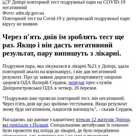
Фото: adm.dp.gov.ua
Повторний тест на Covid-19 у дніпровській подружньої пари
вірусу не виявив
Через п'ять днів їм зроблять тест ще
раз. Якщо і він дасть негативний
результат, пару випишуть з лікарні.
Подружня пара, яка лікувалася в лікарні №21 у Дніпрі, здала
повторний аналіз на коронавірус, і він дав негативний
результат. Про це заявив директор департаменту охорони
здоров'я ОДА Валерій Сердюк,
передає
прес-служба
Дніпропетровської ОДА в четвер, 26 березня.
"Подружжю вже провели повторний тест, він негативний.
Через п'ять днів ще раз зробимо тестування. Якщо результат
знову буде негативним, пацієнтів випишуть", - сказав Сердюк.
Нагадаємо, що раніше з карантину
втекли 12 жителів Дніпра,
які приїхали з Польщі
. Спеціальними автобусами їх повинні
були провезти від поїзда до лікарні, де було передбачено
обстеження, але дніпряни так і не сіли в транспорт.