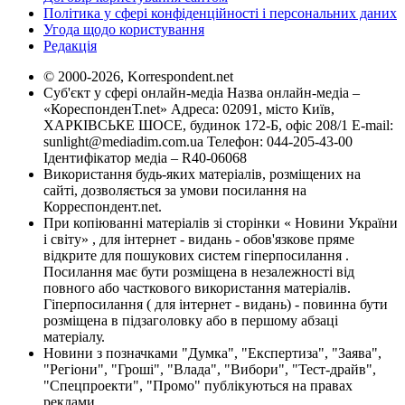
Політика у сфері конфіденційності і персональних даних
Угода щодо користування
Редакція
© 2000-2026, Korrespondent.net
Суб'єкт у сфері онлайн-медіа Назва онлайн-медіа –
«КореспонденТ.net» Адреса: 02091, місто Київ,
ХАРКІВСЬКЕ ШОСЕ, будинок 172-Б, офіс 208/1 E-mail:
sunlight@mediadim.com.ua
Телефон: 044-205-43-00
Ідентифікатор медіа – R40-06068
Використання будь-яких матеріалів, розміщених на
сайті, дозволяється за умови посилання на
Корреспондент.net.
При копіюванні матеріалів зі сторінки « Новини України
і світу» , для інтернет - видань - обов'язкове пряме
відкрите для пошукових систем гіперпосилання .
Посилання має бути розміщена в незалежності від
повного або часткового використання матеріалів.
Гіперпосилання ( для інтернет - видань) - повинна бути
розміщена в підзаголовку або в першому абзаці
матеріалу.
Новини з позначками "Думка", "Експертиза", "Заява",
"Регіони", "Гроші", "Влада", "Вибори", "Тест-драйв",
"Спецпроекти", "Промо" публікуються на правах
реклами.