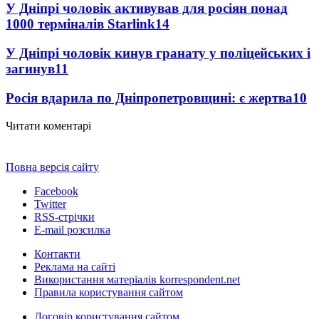
У Дніпрі чоловік активував для росіян понад
1000 терміналів Starlink
14
У Дніпрі чоловік кинув гранату у поліцейських і
загинув
11
Росія вдарила по Дніпропетровщині: є жертва
10
Читати коментарі
Повна версія сайту
Facebook
Twitter
RSS-стрічки
E-mail розсилка
Контакти
Реклама на сайті
Використання матеріалів korrespondent.net
Правила користування сайтом
Договір користування сайтом