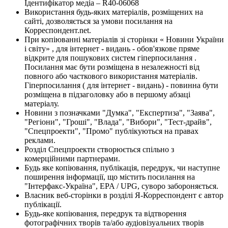
Ідентифікатор медіа – R40-06068
Використання будь-яких матеріалів, розміщених на
сайті, дозволяється за умови посилання на
Корреспондент.net.
При копіюванні матеріалів зі сторінки « Новини України
і світу» , для інтернет - видань - обов'язкове пряме
відкрите для пошукових систем гіперпосилання .
Посилання має бути розміщена в незалежності від
повного або часткового використання матеріалів.
Гіперпосилання ( для інтернет - видань) - повинна бути
розміщена в підзаголовку або в першому абзаці
матеріалу.
Новини з позначками "Думка", "Експертиза", "Заява",
"Регіони", "Гроші", "Влада", "Вибори", "Тест-драйв",
"Спецпроекти", "Промо" публікуються на правах
реклами.
Розділ Спецпроекти створюється спільно з
комерційними партнерами.
Будь яке копіювання, публікація, передрук, чи наступне
поширення інформації, що містить посилання на
"Інтерфакс-Україна", EPA / UPG, суворо забороняється.
Власник веб-сторінки в розділі Я-Корреспондент є автор
публікації.
Будь-яке копіювання, передрук та відтворення
фотографічних творів та/або аудіовізуальних творів