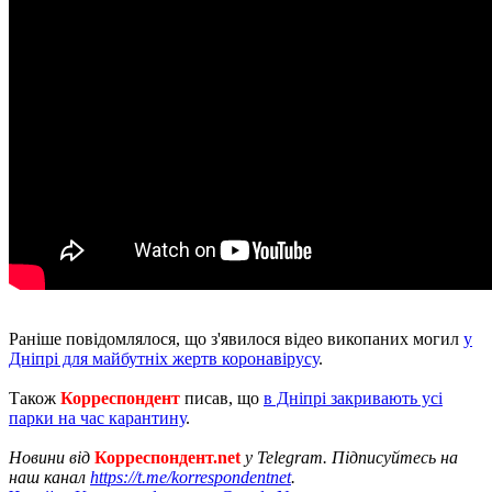
Раніше повідомлялося, що з'явилося відео викопаних могил
у
Дніпрі для майбутніх жертв коронавірусу
.
Також
Корреспондент
писав, що
в Дніпрі закривають усі
парки на час карантину
.
Новини від
Корреспондент.net
у Telegram. Підписуйтесь на
наш канал
https://t.me/korrespondentnet
.