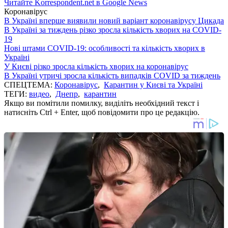
Читайте Korrespondent.net в Google News
Коронавірус
В Україні вперше виявили новий варіант коронавірусу Цикада
В Україні за тиждень різко зросла кількість хворих на COVID-
19
Нові штами COVID-19: особливості та кількість хворих в
Україні
У Києві різко зросла кількість хворих на коронавірус
В Україні утричі зросла кількість випадків COVID за тиждень
СПЕЦТЕМА:
Коронавірус
,
Карантин у Києві та Україні
ТЕГИ:
видео
,
Днепр
,
карантин
Якщо ви помітили помилку, виділіть необхідний текст і
натисніть Ctrl + Enter, щоб повідомити про це редакцію.