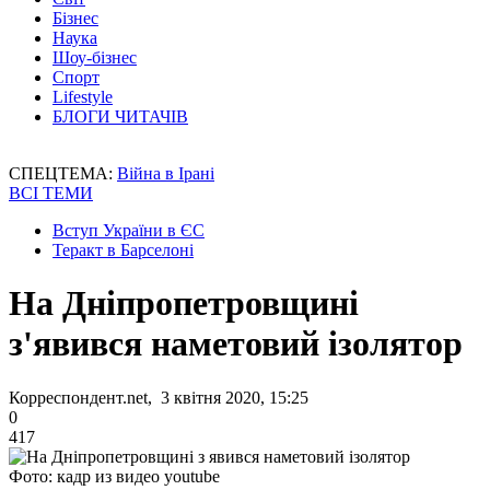
Бізнес
Наука
Шоу-бізнес
Спорт
Lifestyle
БЛОГИ ЧИТАЧІВ
СПЕЦТЕМА:
Війна в Ірані
ВСІ ТЕМИ
Вступ України в ЄС
Теракт в Барселоні
На Дніпропетровщині
з'явився наметовий ізолятор
Корреспондент.net, 3 квітня 2020, 15:25
0
417
Фото: кадр из видео youtube