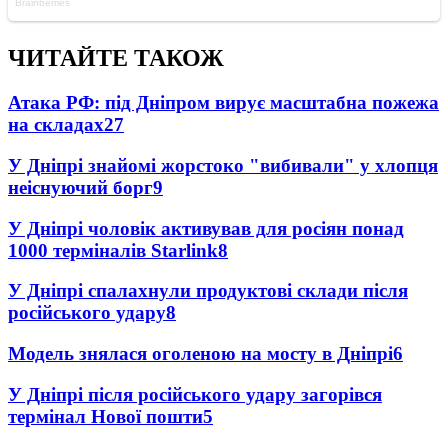
ЧИТАЙТЕ ТАКОЖ
Атака РФ: під Дніпром вирує масштабна пожежа
на складах
27
У Дніпрі знайомі жорстоко "вибивали" у хлопця
неіснуючий борг
9
У Дніпрі чоловік активував для росіян понад
1000 терміналів Starlink
8
У Дніпрі спалахнули продуктові склади після
російського удару
8
Модель знялася оголеною на мосту в Дніпрі
6
У Дніпрі після російського удару загорівся
термінал Нової пошти
5