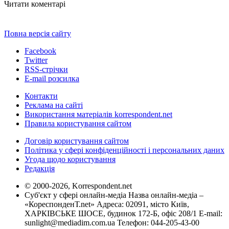
Читати коментарі
Повна версія сайту
Facebook
Twitter
RSS-стрічки
E-mail розсилка
Контакти
Реклама на сайті
Використання матеріалів korrespondent.net
Правила користування сайтом
Договір користування сайтом
Політика у сфері конфіденційності і персональних даних
Угода щодо користування
Редакція
© 2000-2026, Korrespondent.net
Суб'єкт у сфері онлайн-медіа Назва онлайн-медіа –
«КореспонденТ.net» Адреса: 02091, місто Київ,
ХАРКІВСЬКЕ ШОСЕ, будинок 172-Б, офіс 208/1 E-mail:
sunlight@mediadim.com.ua
Телефон: 044-205-43-00