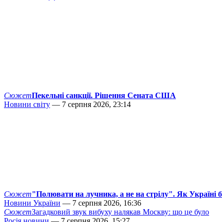
Сюжет
Пекельні санкції. Рішення Сената США
Новини світу
— 7 серпня 2026, 23:14
Сюжет
"Полювати на лучника, а не на стрілу". Як Україні 
Новини України
— 7 серпня 2026, 16:36
Сюжет
Загадковий звук вибуху налякав Москву: що це було
Росія новини
— 7 серпня 2026, 15:27