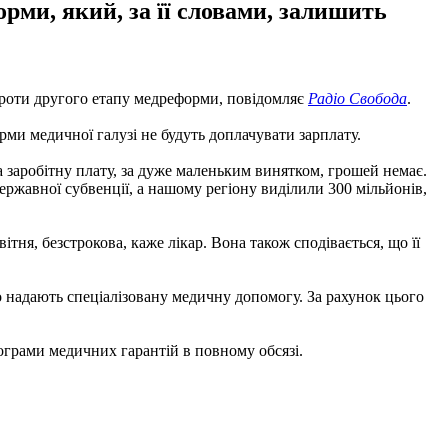
орми, який, за її словами, залишить
 проти другого етапу медреформи, повідомляє
Радіо Свобода
.
рми медичної галузі не будуть доплачувати зарплату.
 на заробітну плату, за дуже маленьким винятком, грошей немає.
ержавної субвенції, а нашому регіону виділили 300 мільйонів,
тня, безстрокова, каже лікар. Вона також сподівається, що її
о надають спеціалізовану медичну допомогу. За рахунок цього
рограми медичних гарантій в повному обсязі.