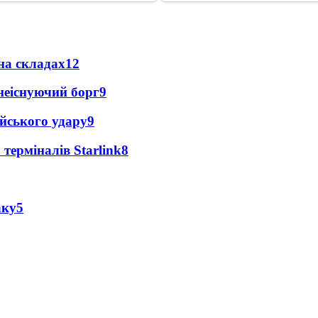
на складах
12
неіснуючий борг
9
ійського удару
9
 терміналів Starlink
8
аку
5