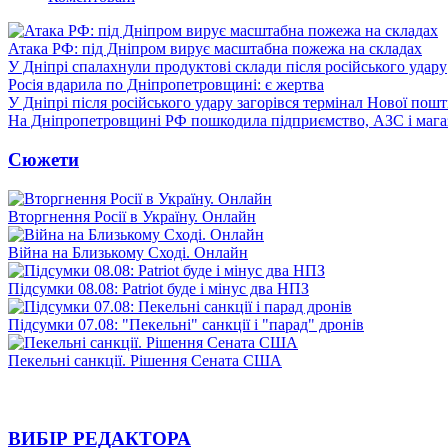
Атака РФ: під Дніпром вирує масштабна пожежа на складах
У Дніпрі спалахнули продуктові склади після російського удару
Росія вдарила по Дніпропетровщині: є жертва
У Дніпрі після російського удару загорівся термінал Нової пош
На Дніпропетровщині РФ пошкодила підприємство, АЗС і мага
Сюжети
Вторгнення Росії в Україну. Онлайн
Війна на Близькому Сході. Онлайн
Підсумки 08.08: Patriot буде і мінус два НПЗ
Підсумки 07.08: "Пекельні" санкції і "парад" дронів
Пекельні санкції. Рішення Сената США
ВИБІР РЕДАКТОРА