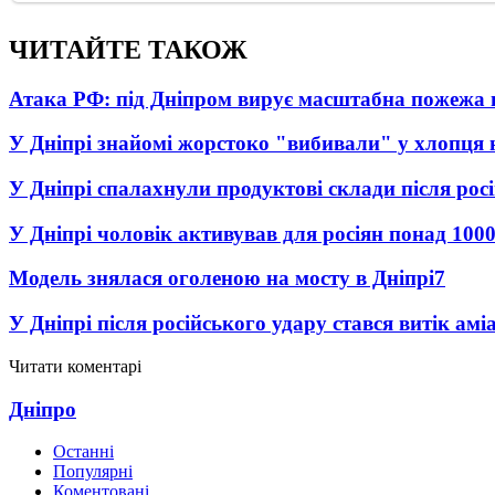
ЧИТАЙТЕ ТАКОЖ
Атака РФ: під Дніпром вирує масштабна пожежа 
У Дніпрі знайомі жорстоко "вибивали" у хлопця 
У Дніпрі спалахнули продуктові склади після рос
У Дніпрі чоловік активував для росіян понад 1000
Модель знялася оголеною на мосту в Дніпрі
7
У Дніпрі після російського удару стався витік амі
Читати коментарі
Дніпро
Останні
Популярні
Коментовані