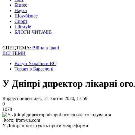
Бізнес
Наука
Шоу-бізнес
Спорт
Lifestyle
БЛОГИ ЧИТАЧІВ
СПЕЦТЕМА:
Війна в Ірані
ВСІ ТЕМИ
Вступ України в ЄС
Теракт в Барселоні
У Дніпрі директор лікарні ог
Корреспондент.net, 21 квітня 2020, 17:59
0
1078
Фото: from-ua.com
У Дніпрі протестують проти медреформи