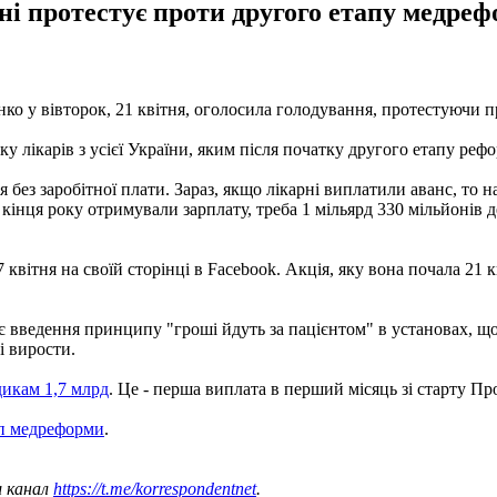
рні протестує проти другого етапу медреф
енко у вівторок, 21 квітня, оголосила голодування, протестуючи
 лікарів з усієї України, яким після початку другого етапу рефо
ся без заробітної плати. Зараз, якщо лікарні виплатили аванс, то
кінця року отримували зарплату, треба 1 мільярд 330 мільйонів д
ітня на своїй сторінці в Facebook. Акція, яку вона почала 21 кві
є введення принципу "гроші йдуть за пацієнтом" в установах, щ
і вирости.
дикам 1,7 млрд
. Це - перша виплата в перший місяць зі старту П
ап медреформи
.
ш канал
https://t.me/korrespondentnet
.