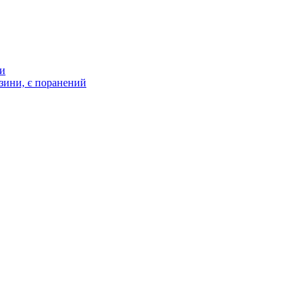
ти
зини, є поранений