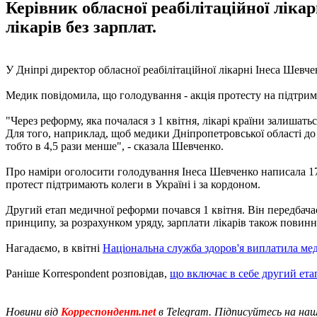
Керівник обласної реабілітаційної ліка
лікарів без зарплат.
У Дніпрі директор обласної реабілітаційної лікарні Інеса Шевч
Медик повідомила, що голодування - акція протесту на підтримку
"Через реформу, яка почалася з 1 квітня, лікарі країни залишать
Для того, наприклад, щоб медики Дніпропетровської області до 
тобто в 4,5 рази менше", - сказала Шевченко.
Про наміри оголосити голодування Інеса Шевченко написала 17 кв
протест підтримають колеги в Україні і за кордоном.
Другий етап медичної реформи почався 1 квітня. Він передбача
принципу, за розрахунком уряду, зарплати лікарів також повинн
Нагадаємо, в квітні
Національна служба здоров'я виплатила ме
Раніше Korrespondent розповідав,
що включає в себе другий ет
Новини від
Корреспондент.net
в Telegram. Підписуйтесь на на