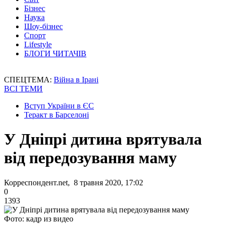
Бізнес
Наука
Шоу-бізнес
Спорт
Lifestyle
БЛОГИ ЧИТАЧІВ
СПЕЦТЕМА:
Війна в Ірані
ВСІ ТЕМИ
Вступ України в ЄС
Теракт в Барселоні
У Дніпрі дитина врятувала
від передозування маму
Корреспондент.net, 8 травня 2020, 17:02
0
1393
Фото: кадр из видео