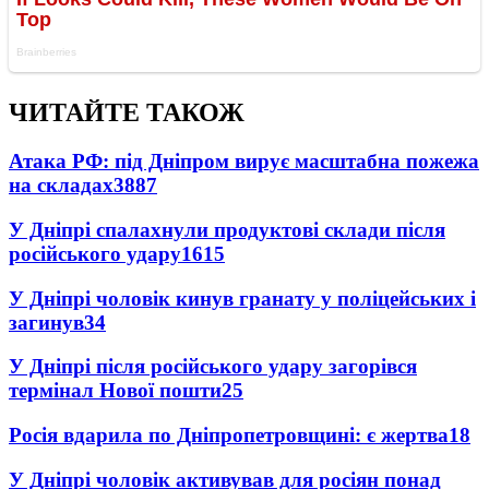
ЧИТАЙТЕ ТАКОЖ
Атака РФ: під Дніпром вирує масштабна пожежа
на складах
3887
У Дніпрі спалахнули продуктові склади після
російського удару
1615
У Дніпрі чоловік кинув гранату у поліцейських і
загинув
34
У Дніпрі після російського удару загорівся
термінал Нової пошти
25
Росія вдарила по Дніпропетровщині: є жертва
18
У Дніпрі чоловік активував для росіян понад