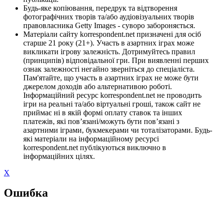
Будь-яке копіювання, передрук та відтворення
фотографічних творів та/або аудіовізуальних творів
правовласника Getty Images - суворо забороняється.
Матеріали сайту korrespondent.net призначені для осіб
старше 21 року (21+). Участь в азартних іграх може
викликати ігрову залежність. Дотримуйтесь правил
(принципів) відповідальної гри. При виявленні перших
ознак залежності негайно зверніться до спеціаліста.
Пам'ятайте, що участь в азартних іграх не може бути
джерелом доходів або альтернативою роботі.
Інформаційний ресурс korrespondent.net не проводить
ігри на реальні та/або віртуальні гроші, також сайт не
приймає ні в якій формі оплату ставок та інших
платежів, які пов’язані/можуть бути пов’язані з
азартними іграми, букмекерами чи тоталізаторами. Будь-
які матеріали на інформаційному ресурсі
korrespondent.net публікуються виключно в
інформаційних цілях.
X
Ошибка