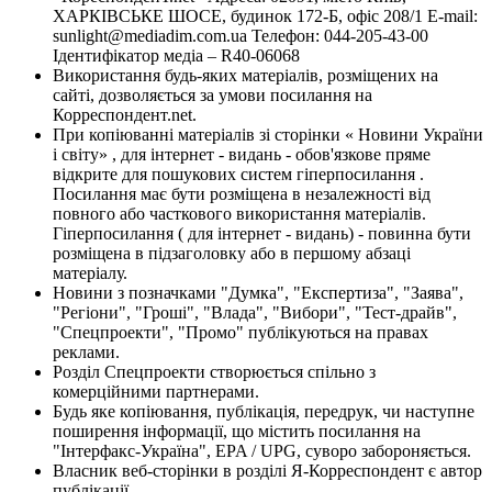
ХАРКІВСЬКЕ ШОСЕ, будинок 172-Б, офіс 208/1 E-mail:
sunlight@mediadim.com.ua
Телефон: 044-205-43-00
Ідентифікатор медіа – R40-06068
Використання будь-яких матеріалів, розміщених на
сайті, дозволяється за умови посилання на
Корреспондент.net.
При копіюванні матеріалів зі сторінки « Новини України
і світу» , для інтернет - видань - обов'язкове пряме
відкрите для пошукових систем гіперпосилання .
Посилання має бути розміщена в незалежності від
повного або часткового використання матеріалів.
Гіперпосилання ( для інтернет - видань) - повинна бути
розміщена в підзаголовку або в першому абзаці
матеріалу.
Новини з позначками "Думка", "Експертиза", "Заява",
"Регіони", "Гроші", "Влада", "Вибори", "Тест-драйв",
"Спецпроекти", "Промо" публікуються на правах
реклами.
Розділ Спецпроекти створюється спільно з
комерційними партнерами.
Будь яке копіювання, публікація, передрук, чи наступне
поширення інформації, що містить посилання на
"Інтерфакс-Україна", EPA / UPG, суворо забороняється.
Власник веб-сторінки в розділі Я-Корреспондент є автор
публікації.