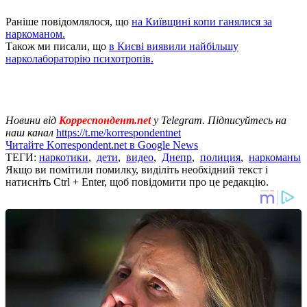
Раніше повідомлялося, що
на Київщині копи ганялися за
наркоманом.
Також ми писали, що
в Києві виявили найбільшу
нарколабораторію психотропів.
Новини від
Корреспондент.net
у Telegram. Підписуйтесь на
наш канал
https://t.me/korrespondentnet
Читайте Korrespondent.net в Google News
ТЕГИ:
наркотики
,
дети
,
видео
,
Днепр
,
полиция
,
наркоманы
Якщо ви помітили помилку, виділіть необхідний текст і
натисніть Ctrl + Enter, щоб повідомити про це редакцію.