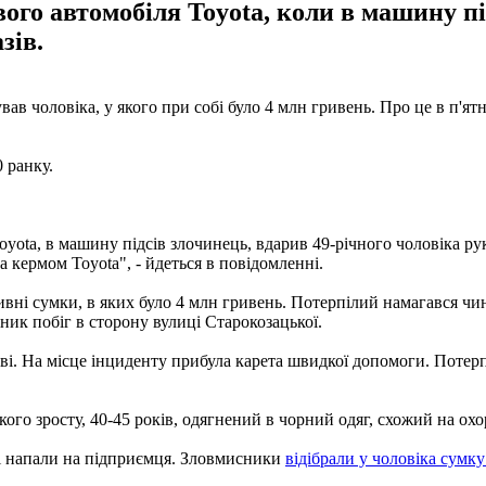
вого автомобіля Toyota, коли в машину пі
зів.
ав чоловіка, у якого при собі було 4 млн гривень. Про це в п'я
 ранку.
oyota, в машину підсів злочинець, вдарив 49-річного чоловіка ру
 кермом Toyota", - йдеться в повідомленні.
ивні сумки, в яких було 4 млн гривень. Потерпілий намагався ч
ник побіг в сторону вулиці Старокозацької.
ові. На місце інциденту прибула карета швидкої допомоги. Потер
го зросту, 40-45 років, одягнений в чорний одяг, схожий на охо
кі напали на підприємця. Зловмисники
відібрали у чоловіка сумку