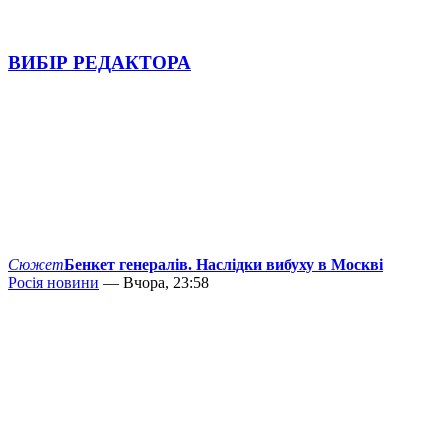
ВИБІР РЕДАКТОРА
Сюжет
Бенкет генералів. Наслідки вибуху в Москві
Росія новини
— Вчора, 23:58