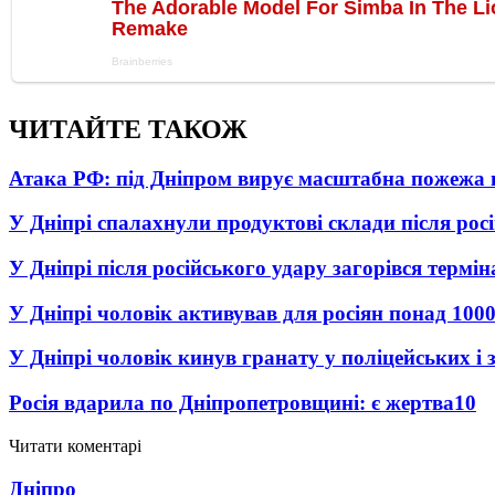
ЧИТАЙТЕ ТАКОЖ
Атака РФ: під Дніпром вирує масштабна пожежа 
У Дніпрі спалахнули продуктові склади після рос
У Дніпрі після російського удару загорівся термі
У Дніпрі чоловік активував для росіян понад 1000
У Дніпрі чоловік кинув гранату у поліцейських і 
Росія вдарила по Дніпропетровщині: є жертва
10
Читати коментарі
Дніпро