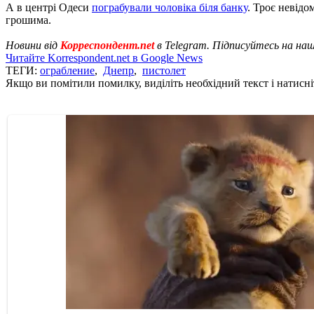
А в центрі Одеси
пограбували чоловіка біля банку
. Троє невідо
грошима.
Новини від
Корреспондент.net
в Telegram. Підписуйтесь на на
Читайте Korrespondent.net в Google News
ТЕГИ:
ограбление
,
Днепр
,
пистолет
Якщо ви помітили помилку, виділіть необхідний текст і натисніт