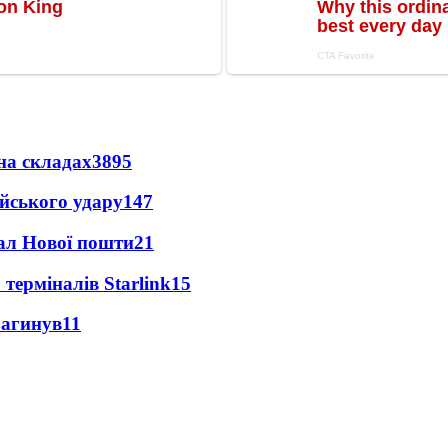
на складах
3895
ійського удару
147
нал Нової пошти
21
 терміналів Starlink
15
загинув
11