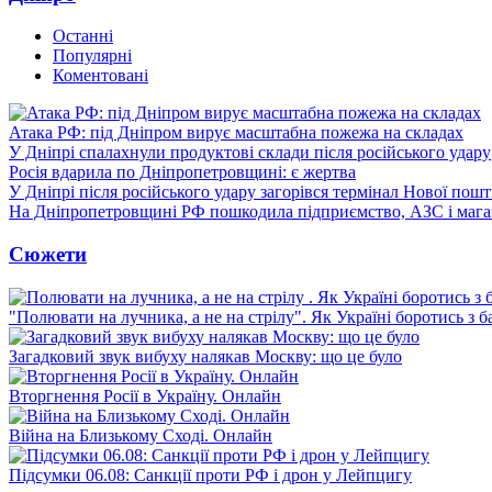
Останні
Популярні
Коментовані
Атака РФ: під Дніпром вирує масштабна пожежа на складах
У Дніпрі спалахнули продуктові склади після російського удару
Росія вдарила по Дніпропетровщині: є жертва
У Дніпрі після російського удару загорівся термінал Нової пош
На Дніпропетровщині РФ пошкодила підприємство, АЗС і мага
Сюжети
"Полювати на лучника, а не на стрілу". Як Україні боротись з 
Загадковий звук вибуху налякав Москву: що це було
Вторгнення Росії в Україну. Онлайн
Війна на Близькому Сході. Онлайн
Підсумки 06.08: Санкції проти РФ і дрон у Лейпцигу