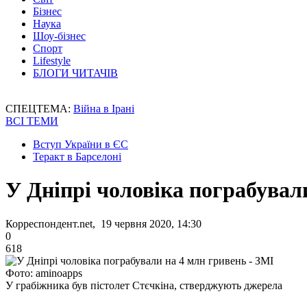
Бізнес
Наука
Шоу-бізнес
Спорт
Lifestyle
БЛОГИ ЧИТАЧІВ
СПЕЦТЕМА:
Війна в Ірані
ВСІ ТЕМИ
Вступ України в ЄС
Теракт в Барселоні
У Дніпрі чоловіка пограбувал
Корреспондент.net, 19 червня 2020, 14:30
0
618
Фото: aminoapps
У грабіжника був пістолет Стєчкіна, стверджують джерела