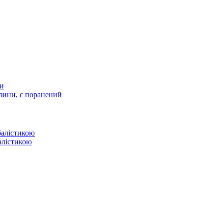
ти
зини, є поранений
балістикою