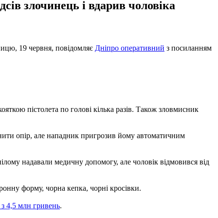
дсів злочинець і вдарив чоловіка
тницю, 19 червня, повідомляє
Дніпро оперативний
з посиланням
кояткою пістолета по голові кілька разів. Також зловмисник
инити опір, але нападник пригрозив йому автоматичним
пілому надавали медичну допомогу, але чоловік відмовився від
ронну форму, чорна кепка, чорні кросівки.
 з 4,5 млн гривень
.