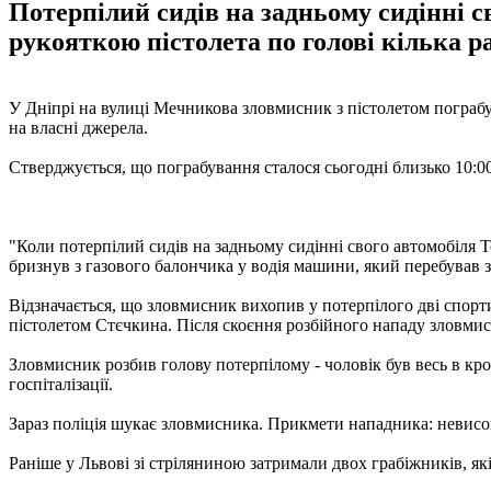
Потерпілий сидів на задньому сидінні с
рукояткою пістолета по голові кілька ра
У Дніпрі на вулиці Мечникова зловмисник з пістолетом пограбув
на власні джерела.
Стверджується, що пограбування сталося сьогодні близько 10:00
"Коли потерпілий сидів на задньому сидінні свого автомобіля T
бризнув з газового балончика у водія машини, який перебував за
Відзначається, що зловмисник вихопив у потерпілого дві спорт
пістолетом Стєчкина. Після скоєння розбійного нападу зловмис
Зловмисник розбив голову потерпілому - чоловік був весь в кр
госпіталізації.
Зараз поліція шукає зловмисника. Прикмети нападника: невисоко
Раніше у Львові зі стріляниною затримали двох грабіжників, я