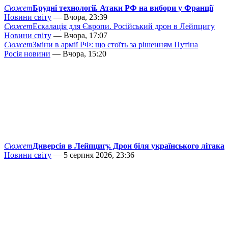
Сюжет
Брудні технології. Атаки РФ на вибори у Франції
Новини світу
— Вчора, 23:39
Сюжет
Ескалація для Європи. Російський дрон в Лейпцигу
Новини світу
— Вчора, 17:07
Сюжет
Зміни в армії РФ: що стоїть за рішенням Путіна
Росія новини
— Вчора, 15:20
Сюжет
Диверсія в Лейпцигу. Дрон біля українського літака
Новини світу
— 5 серпня 2026, 23:36