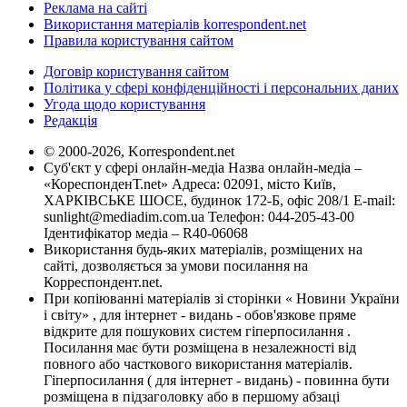
Реклама на сайті
Використання матеріалів korrespondent.net
Правила користування сайтом
Договір користування сайтом
Політика у сфері конфіденційності і персональних даних
Угода щодо користування
Редакція
© 2000-2026, Korrespondent.net
Суб'єкт у сфері онлайн-медіа Назва онлайн-медіа –
«КореспонденТ.net» Адреса: 02091, місто Київ,
ХАРКІВСЬКЕ ШОСЕ, будинок 172-Б, офіс 208/1 E-mail:
sunlight@mediadim.com.ua
Телефон: 044-205-43-00
Ідентифікатор медіа – R40-06068
Використання будь-яких матеріалів, розміщених на
сайті, дозволяється за умови посилання на
Корреспондент.net.
При копіюванні матеріалів зі сторінки « Новини України
і світу» , для інтернет - видань - обов'язкове пряме
відкрите для пошукових систем гіперпосилання .
Посилання має бути розміщена в незалежності від
повного або часткового використання матеріалів.
Гіперпосилання ( для інтернет - видань) - повинна бути
розміщена в підзаголовку або в першому абзаці