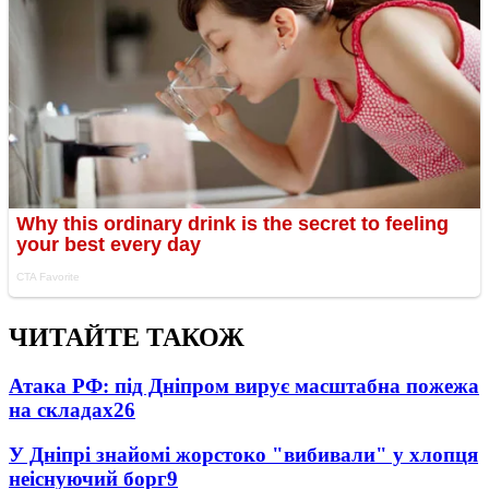
ЧИТАЙТЕ ТАКОЖ
Атака РФ: під Дніпром вирує масштабна пожежа
на складах
26
У Дніпрі знайомі жорстоко "вибивали" у хлопця
неіснуючий борг
9