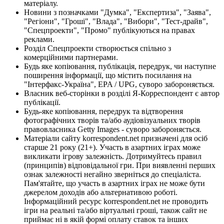
матеріалу.
Новини з позначками "Думка", "Експертиза", "Заява",
"Регіони", "Гроші", "Влада", "Вибори", "Тест-драйв",
"Спецпроекти", "Промо" публікуються на правах
реклами.
Розділ Спецпроекти створюється спільно з
комерційними партнерами.
Будь яке копіювання, публікація, передрук, чи наступне
поширення інформації, що містить посилання на
"Інтерфакс-Україна", EPA / UPG, суворо забороняється.
Власник веб-сторінки в розділі Я-Корреспондент є автор
публікації.
Будь-яке копіювання, передрук та відтворення
фотографічних творів та/або аудіовізуальних творів
правовласника Getty Images - суворо забороняється.
Матеріали сайту korrespondent.net призначені для осіб
старше 21 року (21+). Участь в азартних іграх може
викликати ігрову залежність. Дотримуйтесь правил
(принципів) відповідальної гри. При виявленні перших
ознак залежності негайно зверніться до спеціаліста.
Пам'ятайте, що участь в азартних іграх не може бути
джерелом доходів або альтернативою роботі.
Інформаційний ресурс korrespondent.net не проводить
ігри на реальні та/або віртуальні гроші, також сайт не
приймає ні в якій формі оплату ставок та інших