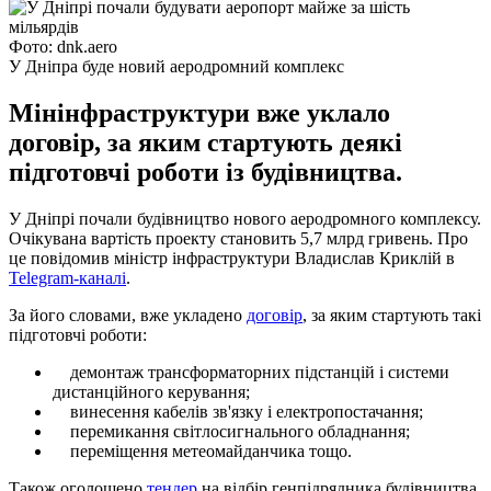
Фото: dnk.aero
У Дніпра буде новий аеродромний комплекс
Мінінфраструктури вже уклало
договір, за яким стартують деякі
підготовчі роботи із будівництва.
У Дніпрі почали будівництво нового аеродромного комплексу.
Очікувана вартість проекту становить 5,7 млрд гривень. Про
це повідомив міністр інфраструктури Владислав Криклій в
Telegram-каналі
.
За його словами, вже укладено
договір
, за яким стартують такі
підготовчі роботи:
демонтаж трансформаторних підстанцій і системи
дистанційного керування;
винесення кабелів зв'язку і електропостачання;
перемикання світлосигнального обладнання;
переміщення метеомайданчика тощо.
Також оголошено
тендер
на відбір генпідрядника будівництва