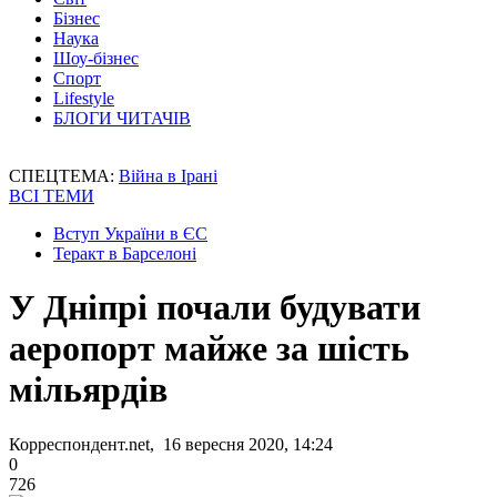
Бізнес
Наука
Шоу-бізнес
Спорт
Lifestyle
БЛОГИ ЧИТАЧІВ
СПЕЦТЕМА:
Війна в Ірані
ВСІ ТЕМИ
Вступ України в ЄС
Теракт в Барселоні
У Дніпрі почали будувати
аеропорт майже за шість
мільярдів
Корреспондент.net, 16 вересня 2020, 14:24
0
726