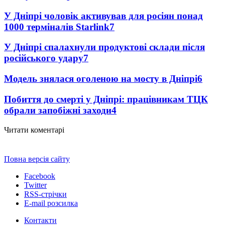
У Дніпрі чоловік активував для росіян понад
1000 терміналів Starlink
7
У Дніпрі спалахнули продуктові склади після
російського удару
7
Модель знялася оголеною на мосту в Дніпрі
6
Побиття до смерті у Дніпрі: працівникам ТЦК
обрали запобіжні заходи
4
Читати коментарі
Повна версія сайту
Facebook
Twitter
RSS-стрічки
E-mail розсилка
Контакти