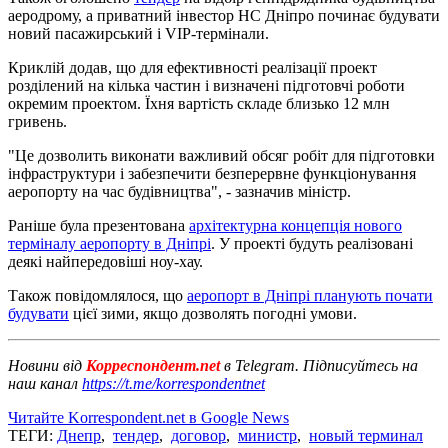
аеродрому, а приватний інвестор НС Дніпро починає будувати
новий пасажирський і VIP-термінали.
Криклій додав, що для ефективності реалізації проект
розділений на кілька частин і визначені підготовчі роботи
окремим проектом. Їхня вартість складе близько 12 млн
гривень.
"Це дозволить виконати важливий обсяг робіт для підготовки
інфраструктури і забезпечити безперервне функціонування
аеропорту на час будівництва", - зазначив міністр.
Раніше була презентована
архітектурна концепція нового
терміналу аеропорту в Дніпрі
. У проекті будуть реалізовані
деякі найпередовіші ноу-хау.
Також повідомлялося, що
аеропорт в Дніпрі планують почати
будувати
цієї зими, якщо дозволять погодні умови.
Новини від
Корреспондент.net
в Telegram. Підписуйтесь на
наш канал
https://t.me/korrespondentnet
Читайте Korrespondent.net в Google News
ТЕГИ:
Днепр
,
тендер
,
договор
,
министр
,
новый терминал